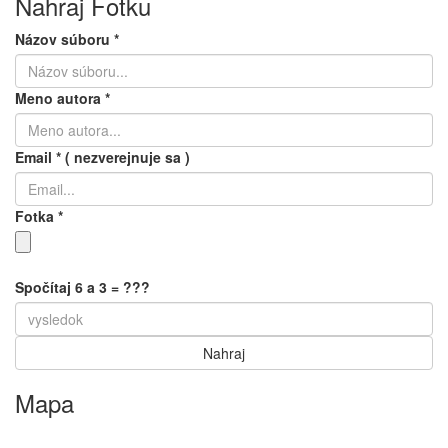
Nahraj Fotku
Názov súboru
*
Meno autora
*
Email
*
( nezverejnuje sa )
Fotka
*
Spočítaj 6 a 3 = ???
Mapa
Keyboard shortcuts
Image may be subject to copyright
Terms