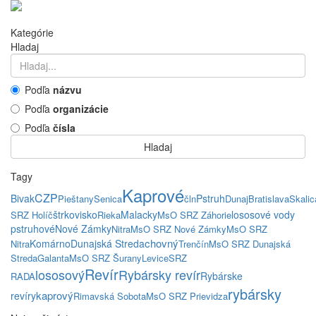
Kategórie
Hladaj
Podľa
názvu
Podľa
organizácie
Podľa
čísla
Hladaj
Tagy
Kaprové
CZP
Bivak
Pstruh
Pieštany
Senica
čln
Dunaj
Bratislava
Skalic
štrkovisko
Malacky
lososové vody
SRZ Holíč
Rieka
MsO SRZ Záhorie
pstruhové
Nové Zámky
Nitra
MsO SRZ Nové Zámky
MsO SRZ
chovný
Komárno
Dunajská Streda
Nitra
Trenčín
MsO SRZ Dunajská
Streda
Galanta
MsO SRZ Šurany
Levice
SRZ
Revír
lososový
Rybársky revír
Rybárske
RADA
rybársky
kaprový
revíry
Rimavská Sobota
MsO SRZ Prievidza