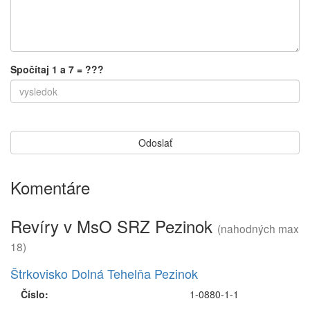
Spočítaj 1 a 7 = ???
Komentáre
Revíry v MsO SRZ Pezinok
(nahodných max
18)
Štrkovisko Dolná Tehelňa Pezinok
Číslo:
1-0880-1-1