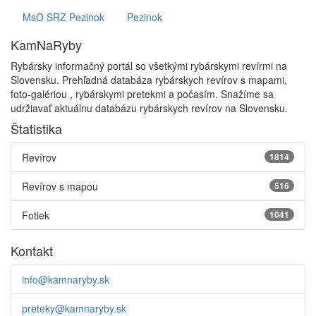
MsO SRZ Pezinok
Pezinok
KamNaRyby
Rybársky informačný portál so všetkými rybárskymi revírmi na
Slovensku. Prehľadná databáza rybárskych revírov s mapami,
foto-galériou , rybárskymi pretekmi a počasím. Snažíme sa
udržiavať aktuálnu databázu rybárskych revírov na Slovensku.
Štatistika
Revírov
1814
Revírov s mapou
516
Fotiek
1041
Kontakt
info@kamnaryby.sk
preteky@kamnaryby.sk