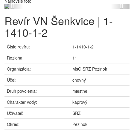
Najnovšie foto
Previous
Next
Revír VN Šenkvice | 1-
1410-1-2
Číslo revíru:
1-1410-1-2
Rozloha:
11
Organizácia:
MsO SRZ Pezinok
Účel:
chovný
Druh povolenia:
miestne
Charakter vody:
kaprový
Úžívateľ:
SRZ
Okres:
Pezinok