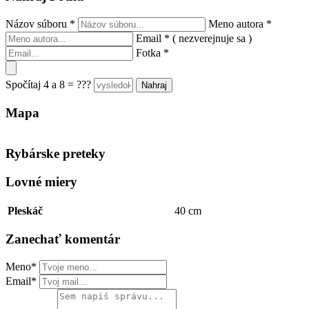
Názov súboru
*
Meno autora
*
Email
*
( nezverejnuje sa )
Fotka
*
Spočítaj 4 a 8 = ???
Mapa
Keyboard shortcuts
Image may be subject to copyright
Terms
Rybárske preteky
Lovné miery
Pleskáč
40 cm
Zanechať komentár
Meno*
Email*