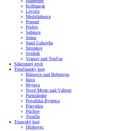
Humenné
Kežmarok
Levoča
Medzilaborce
Poprad
Prešov
Sabinov
Snina
Stará Ľubovňa
Stropkov
Svidník
Vranov nad Topľou
Súkromný revír
Trenčiansky kraj
Bánovce nad Bebravou
Ilava
Myjava
Nové Mesto nad Váhom
Partizánske
Považská Bystrica
Prievidza
Púchov
Trenčín
Trnavský kraj
Hlohovec