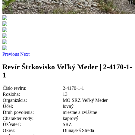
Previous
Next
Revír Štrkovisko Veľký Meder | 2-4170-1-
1
Číslo revíru:
2-4170-1-1
Rozloha:
13
Organizácia:
MO SRZ Veľký Meder
Účel:
lovný
Druh povolenia:
miestne a zvláštne
Charakter vody:
kaprový
Úžívateľ:
SRZ
Okres:
Dunajská Streda