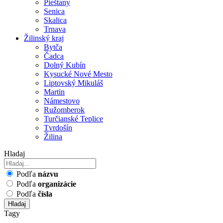
Pieštany
Senica
Skalica
Trnava
Žilinský kraj
Bytča
Čadca
Dolný Kubín
Kysucké Nové Mesto
Liptovský Mikuláš
Martin
Námestovo
Ružomberok
Turčianské Teplice
Tvrdošín
Žilina
Hladaj
Podľa
názvu
Podľa
organizácie
Podľa
čísla
Hladaj
Tagy