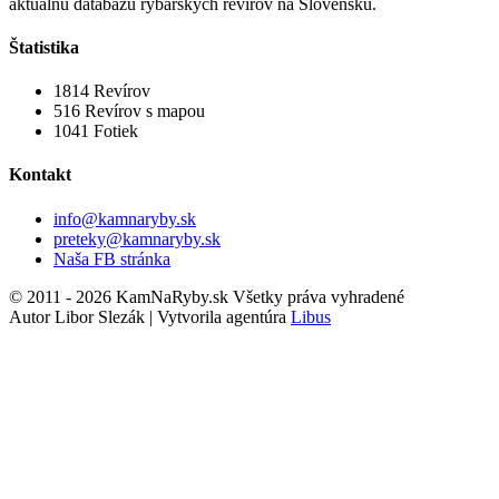
aktuálnu databázu rybárskych revírov na Slovensku.
Štatistika
1814
Revírov
516
Revírov s mapou
1041
Fotiek
Kontakt
info@kamnaryby.sk
preteky@kamnaryby.sk
Naša FB stránka
© 2011 - 2026 KamNaRyby.sk Všetky práva vyhradené
Autor Libor Slezák | Vytvorila agentúra
Libus