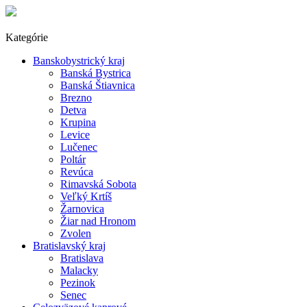
Kategórie
Banskobystrický kraj
Banská Bystrica
Banská Štiavnica
Brezno
Detva
Krupina
Levice
Lučenec
Poltár
Revúca
Rimavská Sobota
Veľký Krtíš
Žarnovica
Žiar nad Hronom
Zvolen
Bratislavský kraj
Bratislava
Malacky
Pezinok
Senec