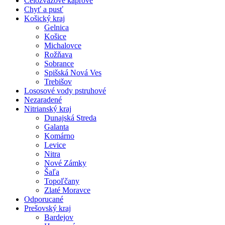
Celozväzové kaprové
Chyť a pusť
Košický kraj
Gelnica
Košice
Michalovce
Rožňava
Sobrance
Spišská Nová Ves
Trebišov
Lososové vody pstruhové
Nezaradené
Nitrianský kraj
Dunajská Streda
Galanta
Komárno
Levice
Nitra
Nové Zámky
Šaľa
Topoľčany
Zlaté Moravce
Odporucané
Prešovský kraj
Bardejov