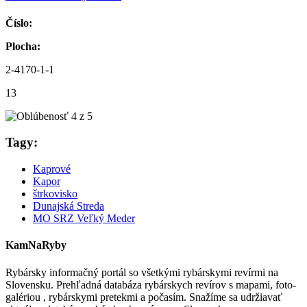
Číslo:
Plocha:
2-4170-1-1
13
Tagy:
Kaprové
Kapor
štrkovisko
Dunajská Streda
MO SRZ Veľký Meder
KamNaRyby
Rybársky informačný portál so všetkými rybárskymi revírmi na
Slovensku. Prehľadná databáza rybárskych revírov s mapami, foto-
galériou , rybárskymi pretekmi a počasím. Snažíme sa udržiavať