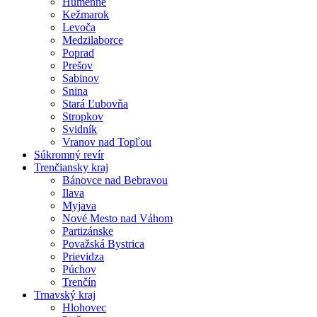
Humenné
Kežmarok
Levoča
Medzilaborce
Poprad
Prešov
Sabinov
Snina
Stará Ľubovňa
Stropkov
Svidník
Vranov nad Topľou
Súkromný revír
Trenčiansky kraj
Bánovce nad Bebravou
Ilava
Myjava
Nové Mesto nad Váhom
Partizánske
Považská Bystrica
Prievidza
Púchov
Trenčín
Trnavský kraj
Hlohovec