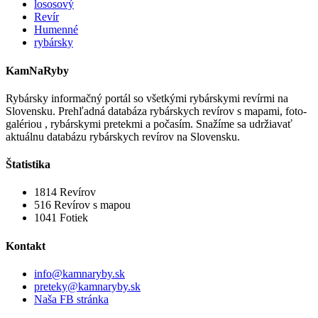
lososový
Revír
Humenné
rybársky
KamNaRyby
Rybársky informačný portál so všetkými rybárskymi revírmi na
Slovensku. Prehľadná databáza rybárskych revírov s mapami, foto-
galériou , rybárskymi pretekmi a počasím. Snažíme sa udržiavať
aktuálnu databázu rybárskych revírov na Slovensku.
Štatistika
1814
Revírov
516
Revírov s mapou
1041
Fotiek
Kontakt
info@kamnaryby.sk
preteky@kamnaryby.sk
Naša FB stránka