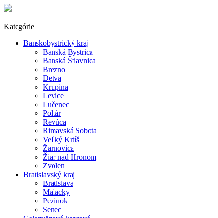
Kategórie
Banskobystrický kraj
Banská Bystrica
Banská Štiavnica
Brezno
Detva
Krupina
Levice
Lučenec
Poltár
Revúca
Rimavská Sobota
Veľký Krtíš
Žarnovica
Žiar nad Hronom
Zvolen
Bratislavský kraj
Bratislava
Malacky
Pezinok
Senec