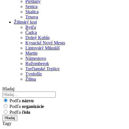
Pieštany
Senica
Skalica
Trnava
Žilinský kraj
Bytča
Čadca
Dolný Kubín
Kysucké Nové Mesto
Liptovský Mikuláš
Martin
Námestovo
Ružomberok
Turčianské Teplice
Tvrdošín
Žilina
Hladaj
Podľa
názvu
Podľa
organizácie
Podľa
čísla
Hladaj
Tagy