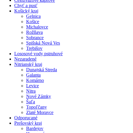
Celozväzové kaprové
Chyť a pusť
Košický kraj
Gelnica
Košice
Michalovce
Rožňava
Sobrance
Spišská Nová Ves
Trebišov
Lososové vody pstruhové
Nezaradené
Nitrianský kraj
Dunajská Streda
Galanta
Komárno
Levice
Nitra
Nové Zámky
Šaľa
Topoľčany
Zlaté Moravce
Odporucané
Prešovský kraj
Bardejov