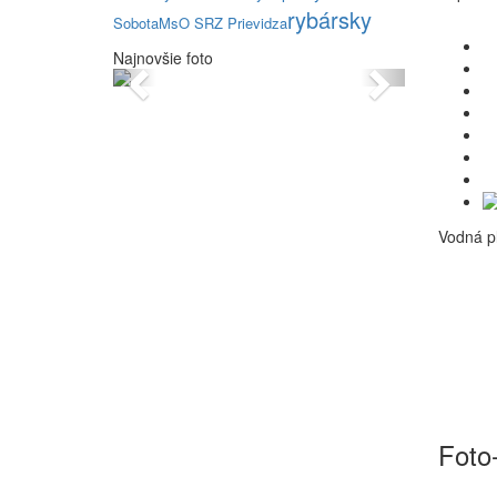
rybársky
Sobota
MsO SRZ Prievidza
Najnovšie foto
Previous
Next
Vodná pl
Foto