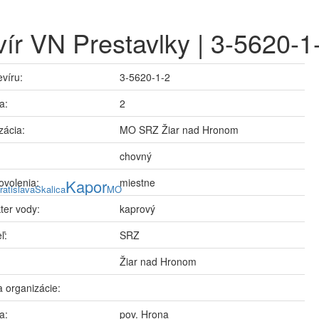
ír VN Prestavlky | 3-5620-1
evíru:
3-5620-1-2
a:
2
zácia:
MO SRZ Žiar nad Hronom
chovný
ovolenia:
Kapor
miestne
ratislava
Skalica
MO
ter vody:
kaprový
ľ:
SRZ
Žiar nad Hronom
 organizácie:
a:
pov. Hrona