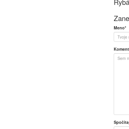
Rybá
Zane
Meno*
Koment
Spočíta