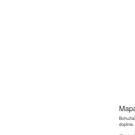
Map
Bohužiaľ
doplnia.