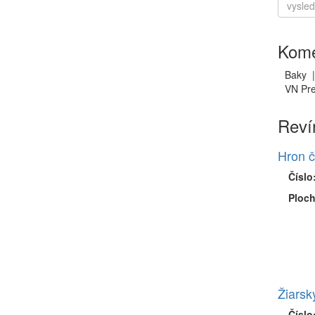
Kome
Baky
VN Pre
Reví
Hron č
Číslo
Ploch
Žiarsk
Číslo