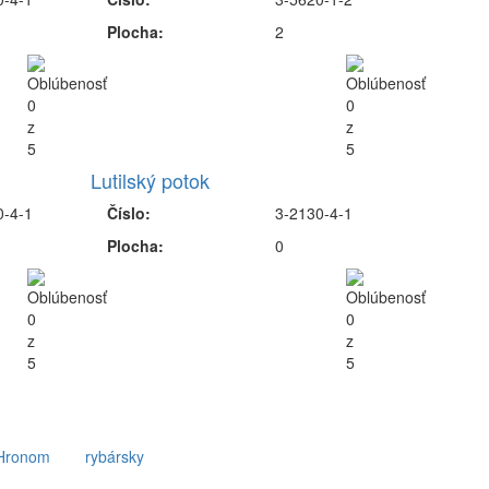
Plocha:
2
Lutilský potok
0-4-1
Číslo:
3-2130-4-1
Plocha:
0
 Hronom
rybársky