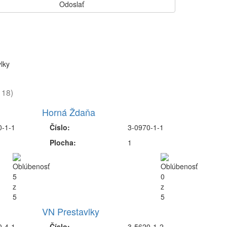
lky
 18)
Horná Ždaňa
0-1-1
Číslo:
3-0970-1-1
Plocha:
1
VN Prestavlky
0-4-1
Číslo:
3-5620-1-2