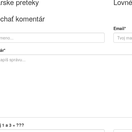
rske preteky
Lovné
chať komentár
Email*
ár*
j 1 a 3 = ???