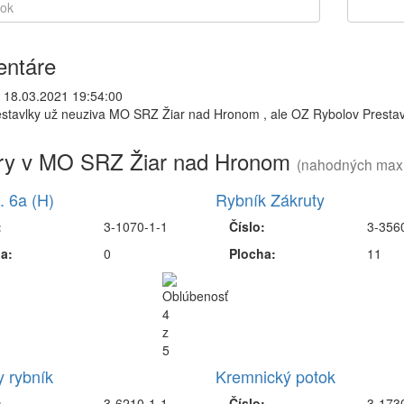
ntáre
|
18.03.2021 19:54:00
stavlky už neuziva MO SRZ Žiar nad Hronom , ale OZ Rybolov Prestav
ry v MO SRZ Žiar nad Hronom
(nahodných max
. 6a (H)
Rybník Zákruty
:
3-1070-1-1
Číslo:
3-356
a:
0
Plocha:
11
y rybník
Kremnický potok
:
3-6210-1-1
Číslo:
3-173