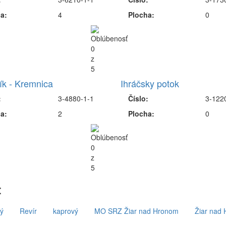
a:
4
Plocha:
0
ík - Kremnica
Ihráčsky potok
:
3-4880-1-1
Číslo:
3-122
a:
2
Plocha:
0
:
ý
Revír
kaprový
MO SRZ Žiar nad Hronom
Žiar nad