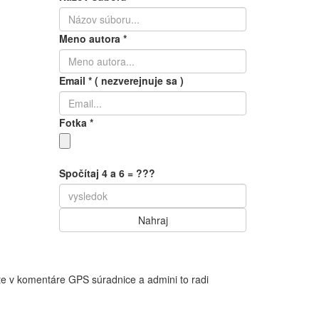
Meno autora
*
Email
*
( nezverejnuje sa )
Fotka
*
Spočítaj 4 a 6 = ???
te v komentáre GPS súradnice a admini to radi