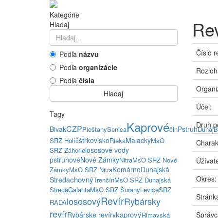
Kategórie
Rev
Hladaj
Číslo r
Podľa
názvu
Podľa
organizácie
Rozloh
Podľa
čísla
Organi
Hladaj
Účel:
Tagy
Kaprové
Druh p
CZP
Bivak
Pstruh
Pieštany
Senica
čln
Dunaj
B
štrkovisko
Malacky
SRZ Holíč
Rieka
MsO
Charak
lososové vody
SRZ Záhorie
pstruhové
Nové Zámky
Nitra
MsO SRZ Nové
Úžívate
Komárno
Dunajská
Zámky
MsO SRZ Nitra
Okres:
chovný
Streda
Trenčín
MsO SRZ Dunajská
Streda
Galanta
MsO SRZ Šurany
Levice
SRZ
Stránka
Revír
lososový
Rybársky
RADA
revír
kaprový
Rybárske revíry
Správc
Rimavská