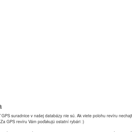
a
 GPS suradnice v našej databázy nie sú. Ak viete polohu revíru nechaj
 Za GPS revíru Vám poďakujú ostatní rybári :)