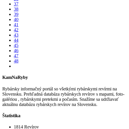
37
38
39
40
41
42
43
44
45
46
47
48
KamNaRyby
Rybársky informačný portál so všetkými rybárskymi revírmi na
Slovensku. Prehľadná databáza rybárskych revírov s mapami, foto-
galériou , rybárskymi pretekmi a počasím. Snažíme sa udržiavať
aktuálnu databázu rybárskych revírov na Slovensku.
Štatistika
1814
Revírov