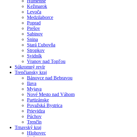
Humenné
Kežmarok
Levoča
Medzilaborce
Poprad
Prešov
Sabinov
Snina
Stará Ľubovňa
Stropkov
Svidník
Vranov nad Topľou
Súkromný revír
Trenčiansky kraj
Bánovce nad Bebravou
Ilava
Myjava
Nové Mesto nad Váhom
Partizánske
Považská Bystrica
Prievidza
Púchov
Trenčín
Trnavský kraj
Hlohovec