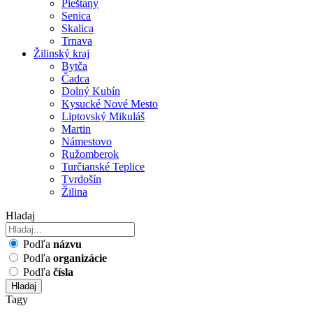
Pieštany
Senica
Skalica
Trnava
Žilinský kraj
Bytča
Čadca
Dolný Kubín
Kysucké Nové Mesto
Liptovský Mikuláš
Martin
Námestovo
Ružomberok
Turčianské Teplice
Tvrdošín
Žilina
Hladaj
Podľa
názvu
Podľa
organizácie
Podľa
čísla
Hladaj
Tagy