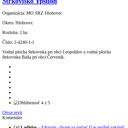
Štrkovisko Ypsilon
Organizácia:
MO SRZ Hlohovec
Okres:
Hlohovec
Rozloha:
2 ha
Číslo:
2-4240-1-1
Vodná plocha štrkoviska pri obci Leopoldov a vodná plocha
štrkoviska Baňa pri obci Červeník.
Otvor revír
Komentáre
Od
Ladislav
-
Zdravim, chcem sa spýtať či je možné zakúpiť