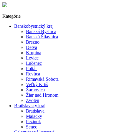
Kategórie
Banskobystrický kraj
Banská Bystrica
Banská Štiavnica
Brezno
Detva
Krupina
Levice
Lučenec
Poltár
Revúca
Rimavská Sobota
Veľký Krtíš
Žarnovica
Žiar nad Hronom
Zvolen
Bratislavský kraj
Bratislava
Malacky
Pezinok
Senec