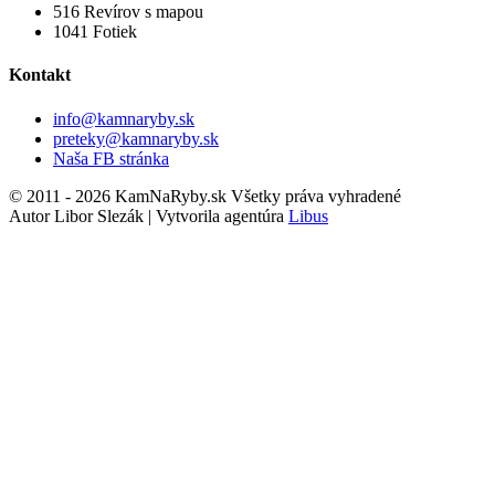
516
Revírov s mapou
1041
Fotiek
Kontakt
info@kamnaryby.sk
preteky@kamnaryby.sk
Naša FB stránka
© 2011 - 2026 KamNaRyby.sk Všetky práva vyhradené
Autor Libor Slezák | Vytvorila agentúra
Libus