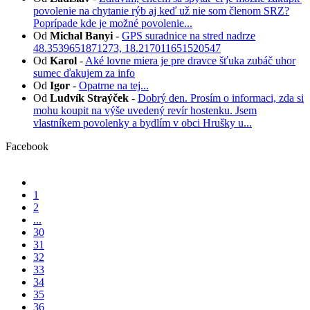
povolenie na chytanie rýb aj keď už nie som členom SRZ?
Poprípade kde je možné povolenie...
Od
Michal Banyi
-
GPS suradnice na stred nadrze
48.3539651871273, 18.217011651520547
Od
Karol
-
Aké lovne miera je pre dravce šťuka zubáč uhor
sumec ďakujem za info
Od
Igor
-
Opatrne na tej...
Od
Ludvík Straýček
-
Dobrý den. Prosím o informaci, zda si
mohu koupit na výše uvedený revír hostenku. Jsem
vlastníkem povolenky a bydlím v obci Hrušky u...
Facebook
1
2
...
30
31
32
33
34
35
36