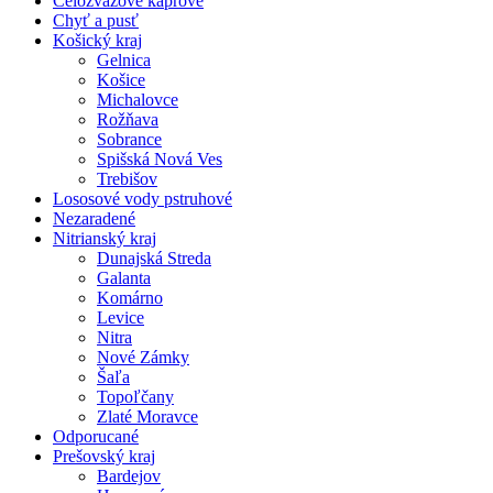
Celozväzové kaprové
Chyť a pusť
Košický kraj
Gelnica
Košice
Michalovce
Rožňava
Sobrance
Spišská Nová Ves
Trebišov
Lososové vody pstruhové
Nezaradené
Nitrianský kraj
Dunajská Streda
Galanta
Komárno
Levice
Nitra
Nové Zámky
Šaľa
Topoľčany
Zlaté Moravce
Odporucané
Prešovský kraj
Bardejov