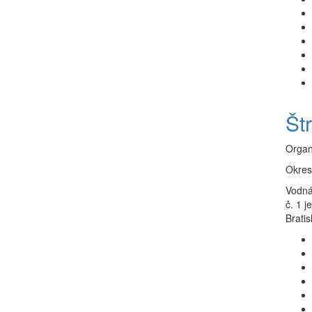
Št
Organ
Okres
Vodná 
č. 1 j
Bratis