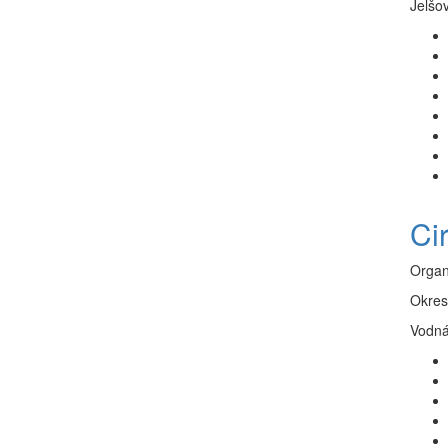
Jelšo
Ci
Organ
Okres
Vodná 