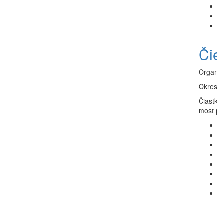
Či
Organ
Okres
Čiast
most 