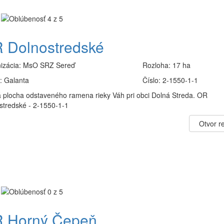
 Dolnostredské
izácia:
MsO SRZ Sereď
Rozloha:
17 ha
:
Galanta
Číslo:
2-1550-1-1
 plocha odstaveného ramena rieky Váh pri obci Dolná Streda. OR
stredské - 2-1550-1-1
Otvor re
 Horný Čepeň