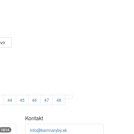
vír
44
45
46
47
48
Kontakt
1814
info@kamnaryby.sk