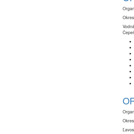
Organ
Okres
Vodná
Čepeň
OR
Organ
Okres
Ľavos