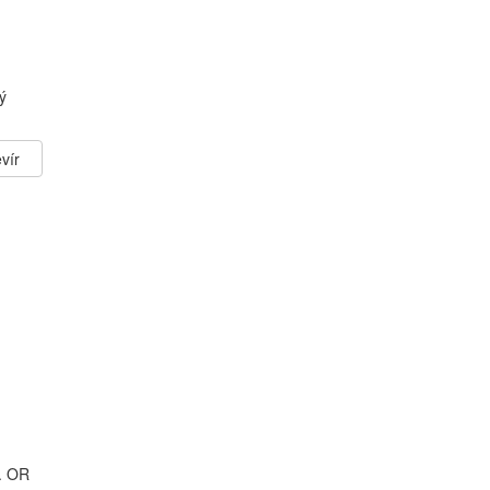
ý
vír
. OR