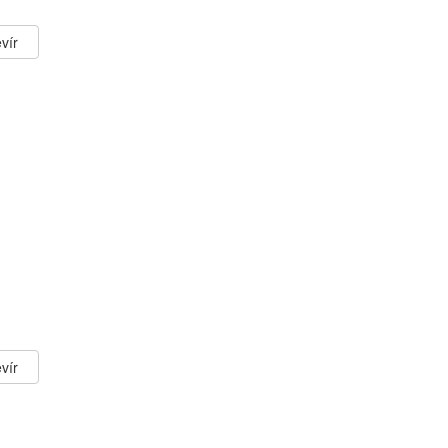
vír
vír