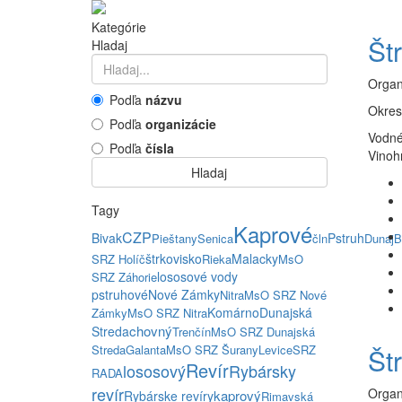
Kategórie
Št
Hladaj
Organ
Podľa
názvu
Okres
Podľa
organizácie
Vodné
Podľa
čísla
Vinoh
Hladaj
Tagy
Kaprové
CZP
Bivak
Pstruh
Pieštany
Senica
čln
Dunaj
B
štrkovisko
Malacky
SRZ Holíč
Rieka
MsO
lososové vody
SRZ Záhorie
pstruhové
Nové Zámky
Nitra
MsO SRZ Nové
Komárno
Dunajská
Zámky
MsO SRZ Nitra
chovný
Streda
Trenčín
MsO SRZ Dunajská
Streda
Galanta
MsO SRZ Šurany
Levice
SRZ
Št
Revír
lososový
Rybársky
RADA
revír
Organ
kaprový
Rybárske revíry
Rimavská