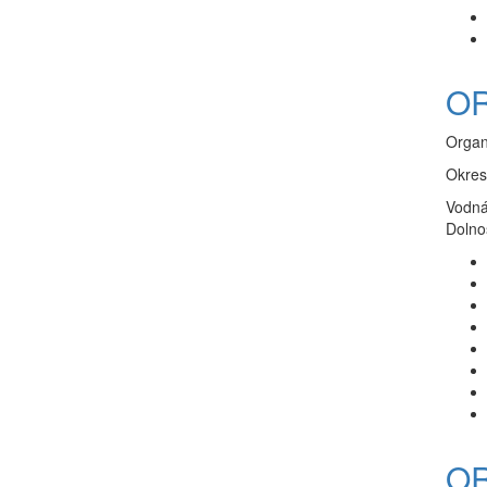
OR
Organ
Okres
Vodná
Dolno
OR