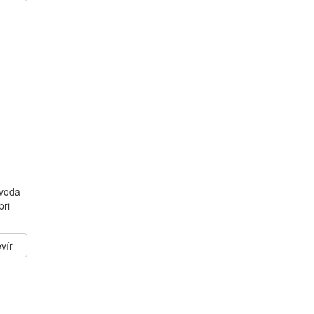
 voda
pri
vír