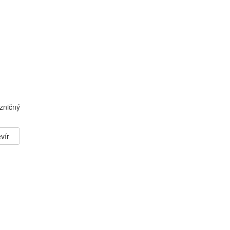
zničný
vír