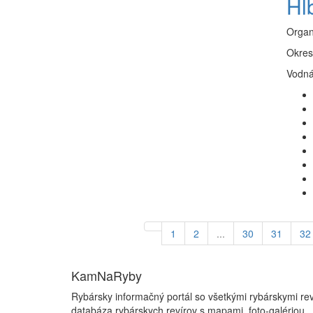
Hl
Organ
Okres
Vodná
1
2
...
30
31
32
KamNaRyby
Rybársky informačný portál so všetkými rybárskymi re
databáza rybárskych revírov s mapami, foto-galériou ,