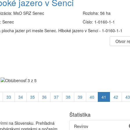
boké jazero v Senci
izácia:
MsO SRZ Senec
Rozloha:
56 ha
:
Senec
Číslo:
1-0160-1-1
 plocha jazier pri meste Senec. Hlboké jazero v Senci - 1-0160-1-1
Otvor re
33
34
35
36
37
38
39
40
41
42
43
Štatistika
vírmi na Slovensku. Prehľadná
Revírov
 rybárskymi pretekmi a počasím.