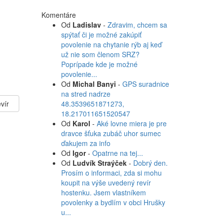
Komentáre
Od
Ladislav
-
Zdravim, chcem sa
spýtať či je možné zakúpiť
povolenie na chytanie rýb aj keď
už nie som členom SRZ?
Poprípade kde je možné
povolenie...
Od
Michal Banyi
-
GPS suradnice
na stred nadrze
vír
48.3539651871273,
18.217011651520547
Od
Karol
-
Aké lovne miera je pre
dravce šťuka zubáč uhor sumec
ďakujem za info
Od
Igor
-
Opatrne na tej...
Od
Ludvík Straýček
-
Dobrý den.
Prosím o informaci, zda si mohu
koupit na výše uvedený revír
hostenku. Jsem vlastníkem
povolenky a bydlím v obci Hrušky
u...