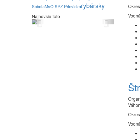
rybársky
Okres
Sobota
MsO SRZ Prievidza
Vodná 
Najnovšie foto
Previous
Next
Št
Organ
Váho
Okres
Vodná