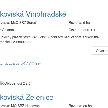
rkoviská Vinohradské
izácia:
MsO SRZ Sereď
Rozloha:
6 ha
:
Galanta
Číslo:
2-2800-1-1
 plochy piatich štrkovísk v obci Vinohrady nad Váhom. Štrkoviská
radské - 2-2800-1-1
Otvor re
Kapor
ratislava
Skalica
MO
rkoviská Zelenice
izácia:
MO SRZ Hlohovec
Rozloha:
20 ha