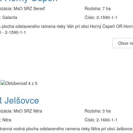
izácia:
MsO SRZ Sereď
Rozloha:
7 ha
:
Galanta
Číslo:
2-1590-1-1
 plocha odstaveného ramena rieky Váh pri obci Horný Čepeň OR Horn
 - 2-1590-1-1
Otvor re
 Jelšovce
izácia:
MsO SRZ Nitra
Rozloha:
3 ha
:
Nitra
Číslo:
2-1660-1-1
tranná vodná plocha odstaveného ramena rieky Nitra pri obci Jelšovce