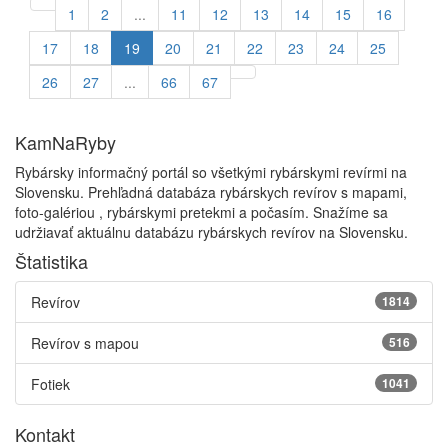
1
2
...
11
12
13
14
15
16
17
18
19
20
21
22
23
24
25
26
27
...
66
67
KamNaRyby
Rybársky informačný portál so všetkými rybárskymi revírmi na
Slovensku. Prehľadná databáza rybárskych revírov s mapami,
foto-galériou , rybárskymi pretekmi a počasím. Snažíme sa
udržiavať aktuálnu databázu rybárskych revírov na Slovensku.
Štatistika
Revírov
1814
Revírov s mapou
516
Fotiek
1041
Kontakt