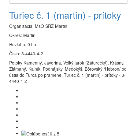
Turiec č. 1 (martin) - prítoky
Organizácia:
MsO SRZ Martin
Okres:
Martin
Rozloha:
0 ha
Číslo:
3-4440-4-2
Potoky Kamenný, Javorina, Veľký jarok (Záturecký), Krásny,
Zlámaný, Kalník, Podhájsky, Medokýš, Bôrovský /Hebron/ od
ústia do Turca po pramene. Turiec č. 1 (martin) - prítoky - 3-
4440-4-2