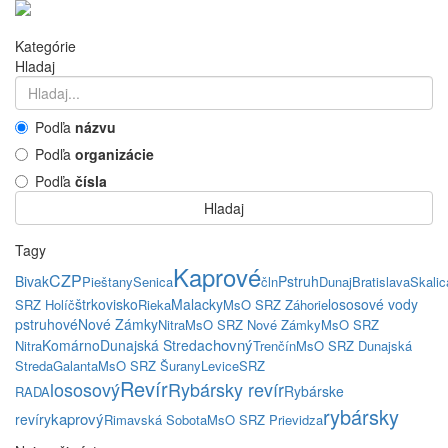
Kategórie
Hladaj
Podľa
názvu
Podľa
organizácie
Podľa
čísla
Hladaj
Tagy
Kaprové
CZP
Bivak
Pstruh
Pieštany
Senica
čln
Dunaj
Bratislava
Skalic
štrkovisko
Malacky
lososové vody
SRZ Holíč
Rieka
MsO SRZ Záhorie
pstruhové
Nové Zámky
Nitra
MsO SRZ Nové Zámky
MsO SRZ
chovný
Komárno
Dunajská Streda
Nitra
Trenčín
MsO SRZ Dunajská
Streda
Galanta
MsO SRZ Šurany
Levice
SRZ
Revír
lososový
Rybársky revír
Rybárske
RADA
rybársky
kaprový
revíry
Rimavská Sobota
MsO SRZ Prievidza