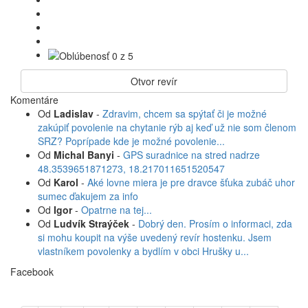
Otvor revír
Komentáre
Od
Ladislav
-
Zdravim, chcem sa spýtať či je možné
zakúpiť povolenie na chytanie rýb aj keď už nie som členom
SRZ? Poprípade kde je možné povolenie...
Od
Michal Banyi
-
GPS suradnice na stred nadrze
48.3539651871273, 18.217011651520547
Od
Karol
-
Aké lovne miera je pre dravce šťuka zubáč uhor
sumec ďakujem za info
Od
Igor
-
Opatrne na tej...
Od
Ludvík Straýček
-
Dobrý den. Prosím o informaci, zda
si mohu koupit na výše uvedený revír hostenku. Jsem
vlastníkem povolenky a bydlím v obci Hrušky u...
Facebook