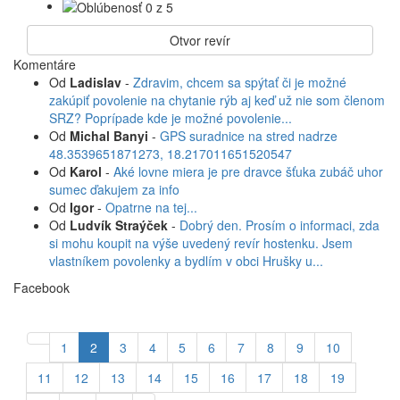
Otvor revír
Komentáre
Od
Ladislav
-
Zdravim, chcem sa spýtať či je možné
zakúpiť povolenie na chytanie rýb aj keď už nie som členom
SRZ? Poprípade kde je možné povolenie...
Od
Michal Banyi
-
GPS suradnice na stred nadrze
48.3539651871273, 18.217011651520547
Od
Karol
-
Aké lovne miera je pre dravce šťuka zubáč uhor
sumec ďakujem za info
Od
Igor
-
Opatrne na tej...
Od
Ludvík Straýček
-
Dobrý den. Prosím o informaci, zda
si mohu koupit na výše uvedený revír hostenku. Jsem
vlastníkem povolenky a bydlím v obci Hrušky u...
Facebook
1
2
3
4
5
6
7
8
9
10
11
12
13
14
15
16
17
18
19