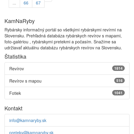
...
66
67
KamNaRyby
Rybársky informačný portál so všetkými rybárskymi revírmi na
Slovensku. Prehľadná databáza rybárskych revírov s mapami,
foto-galériou , rybárskymi pretekmi a počasím. Snažíme sa
udržiavať aktuálnu databázu rybárskych revírov na Slovensku.
Štatistika
Revírov
1814
Revírov s mapou
516
Fotiek
1041
Kontakt
info@kamnaryby.sk
preteky@kamnaryby.sk