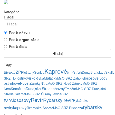
Kategórie
Hladaj
Podľa
názvu
Podľa
organizácie
Podľa
čísla
Hladaj
Tagy
Kaprové
CZP
Bivak
Pstruh
Pieštany
Senica
čln
Dunaj
Bratislava
Skalic
štrkovisko
Malacky
lososové vody
SRZ Holíč
Rieka
MsO SRZ Záhorie
pstruhové
Nové Zámky
Nitra
MsO SRZ Nové Zámky
MsO SRZ
chovný
Komárno
Dunajská Streda
Nitra
Trenčín
MsO SRZ Dunajská
Streda
Galanta
MsO SRZ Šurany
Levice
SRZ
Revír
lososový
Rybársky revír
Rybárske
RADA
rybársky
kaprový
revíry
Rimavská Sobota
MsO SRZ Prievidza