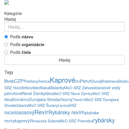
Kategórie
Hladaj
Podľa
názvu
Podľa
organizácie
Podľa
čísla
Hladaj
Tagy
Kaprové
CZP
Bivak
Pstruh
Pieštany
Senica
čln
Dunaj
Bratislava
Skalic
štrkovisko
Malacky
lososové vody
SRZ Holíč
Rieka
MsO SRZ Záhorie
pstruhové
Nové Zámky
Nitra
MsO SRZ Nové Zámky
MsO SRZ
chovný
Komárno
Dunajská Streda
Nitra
Trenčín
MsO SRZ Dunajská
Streda
Galanta
MsO SRZ Šurany
Levice
SRZ
Revír
lososový
Rybársky revír
Rybárske
RADA
rybársky
kaprový
revíry
Rimavská Sobota
MsO SRZ Prievidza