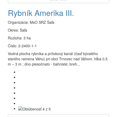
Rybník Amerika III.
Organizácia:
MsO SRZ Šaľa
Okres:
Šaľa
Rozloha:
3 ha
Číslo:
2-2400-1-1
Vodná plocha rybníka a prítokový kanál (časť bývalého
starého ramena Váhu) pri obci Trnovec nad Váhom. hĺba 0,5
m – 3 m ; dno piesočnato - bahnisté; breh...