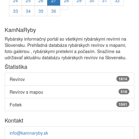
24
25
26
27
28
29
30
31
32
33
34
35
36
KamNaRyby
Rybársky informačný portál so všetkými rybárskymi revírmi na
Slovensku. Prehľadná databáza rybárskych revírov s mapami,
foto-galériou , rybárskymi pretekmi a počasím. Snažíme sa
udržiavať aktuálnu databázu rybárskych revírov na Slovensku.
Štatistika
Revírov
1814
Revírov s mapou
516
Fotiek
1041
Kontakt
info@kamnaryby.sk