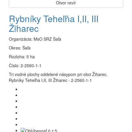
Otvor revír
Rybníky Teheľňa I,II, III
Žiharec
Organizácia:
MsO SRZ Šaľa
Okres:
Šaľa
Rozloha:
5 ha
Číslo:
2-2560-1-1
Tri vodné plochy oddelené násypom pri obci Žiharec.
Rybníky Teheľňa I,II, III Žiharec - 2-2560-1-1