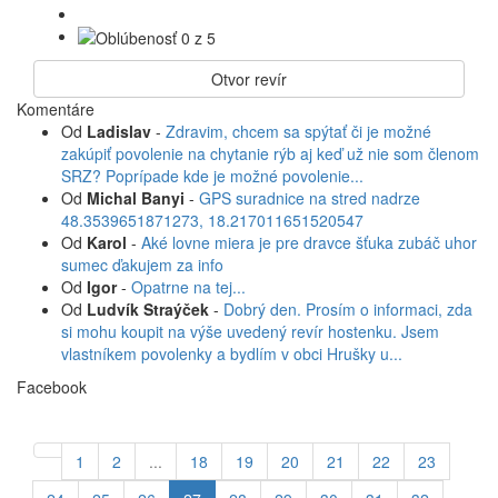
Otvor revír
Komentáre
Od
Ladislav
-
Zdravim, chcem sa spýtať či je možné
zakúpiť povolenie na chytanie rýb aj keď už nie som členom
SRZ? Poprípade kde je možné povolenie...
Od
Michal Banyi
-
GPS suradnice na stred nadrze
48.3539651871273, 18.217011651520547
Od
Karol
-
Aké lovne miera je pre dravce šťuka zubáč uhor
sumec ďakujem za info
Od
Igor
-
Opatrne na tej...
Od
Ludvík Straýček
-
Dobrý den. Prosím o informaci, zda
si mohu koupit na výše uvedený revír hostenku. Jsem
vlastníkem povolenky a bydlím v obci Hrušky u...
Facebook
1
2
...
18
19
20
21
22
23