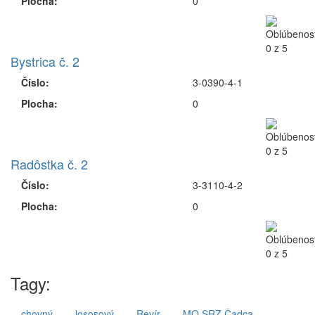
Plocha:
0
Bystrica č. 2
Číslo:
3-0390-4-1
Plocha:
0
Radôstka č. 2
Číslo:
3-3110-4-2
Plocha:
0
Tagy:
chovný
lososový
Revír
MO SRZ Čadca