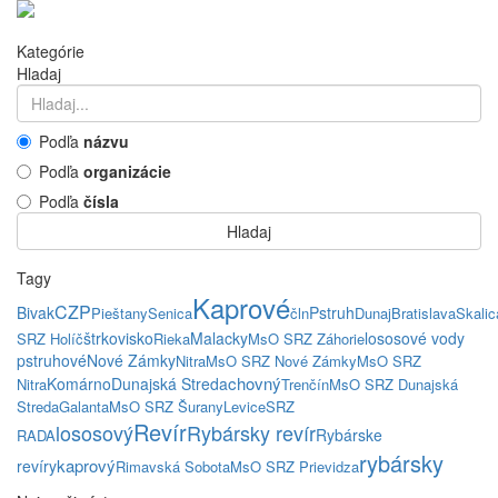
Kategórie
Hladaj
Podľa
názvu
Podľa
organizácie
Podľa
čísla
Hladaj
Tagy
Kaprové
CZP
Bivak
Pstruh
Pieštany
Senica
čln
Dunaj
Bratislava
Skalic
štrkovisko
Malacky
lososové vody
SRZ Holíč
Rieka
MsO SRZ Záhorie
pstruhové
Nové Zámky
Nitra
MsO SRZ Nové Zámky
MsO SRZ
chovný
Komárno
Dunajská Streda
Nitra
Trenčín
MsO SRZ Dunajská
Streda
Galanta
MsO SRZ Šurany
Levice
SRZ
Revír
lososový
Rybársky revír
Rybárske
RADA
rybársky
kaprový
revíry
Rimavská Sobota
MsO SRZ Prievidza