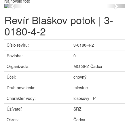
Najnovšie foto
Previous
Next
Revír Blaškov potok | 3-
0180-4-2
Číslo revíru:
3-0180-4-2
Rozloha:
0
Organizácia:
MO SRZ Čadca
Účel:
chovný
Druh povolenia:
miestne
Charakter vody:
lososový - P
Úžívateľ:
SRZ
Okres:
Čadca