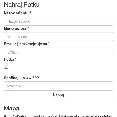
Nahraj Fotku
Názov súboru
*
Meno autora
*
Email
*
( nezverejnuje sa )
Fotka
*
Spočítaj 9 a 3 = ???
Mapa
Bohužiaľ GPS suradnice v našej databázy nie sú. Ak viete polohu