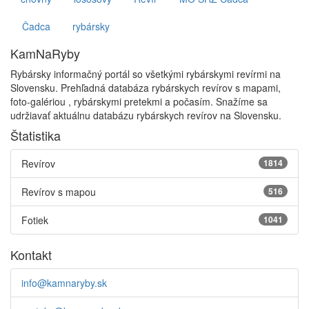
Čadca
rybársky
KamNaRyby
Rybársky informačný portál so všetkými rybárskymi revírmi na
Slovensku. Prehľadná databáza rybárskych revírov s mapami,
foto-galériou , rybárskymi pretekmi a počasím. Snažíme sa
udržiavať aktuálnu databázu rybárskych revírov na Slovensku.
Štatistika
Revírov
1814
Revírov s mapou
516
Fotiek
1041
Kontakt
info@kamnaryby.sk