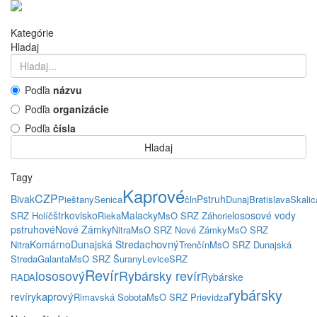
Kategórie
Hladaj
Podľa
názvu
Podľa
organizácie
Podľa
čísla
Hladaj
Tagy
Kaprové
CZP
Bivak
Pstruh
Pieštany
Senica
čln
Dunaj
Bratislava
Skalic
štrkovisko
Malacky
lososové vody
SRZ Holíč
Rieka
MsO SRZ Záhorie
pstruhové
Nové Zámky
Nitra
MsO SRZ Nové Zámky
MsO SRZ
chovný
Komárno
Dunajská Streda
Nitra
Trenčín
MsO SRZ Dunajská
Streda
Galanta
MsO SRZ Šurany
Levice
SRZ
Revír
lososový
Rybársky revír
Rybárske
RADA
rybársky
kaprový
revíry
Rimavská Sobota
MsO SRZ Prievidza