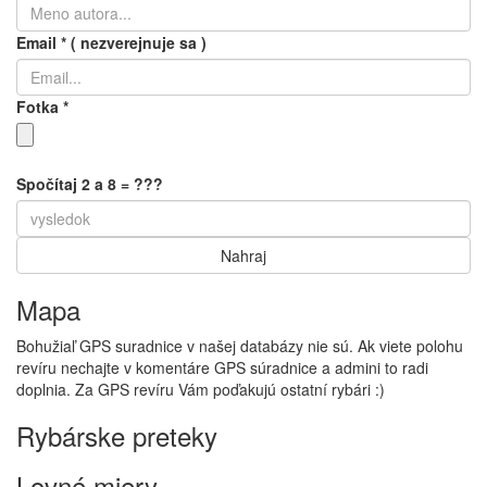
Email
*
( nezverejnuje sa )
Fotka
*
Spočítaj 2 a 8 = ???
Mapa
Bohužiaľ GPS suradnice v našej databázy nie sú. Ak viete polohu
revíru nechajte v komentáre GPS súradnice a admini to radi
doplnia. Za GPS revíru Vám poďakujú ostatní rybári :)
Rybárske preteky
Lovné miery