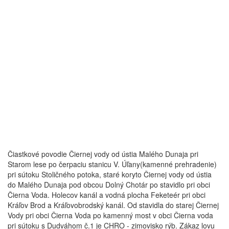
Čiastkové povodie Čiernej vody od ústia Malého Dunaja pri
Starom lese po čerpaciu stanicu V. Úľany(kamenné prehradenie)
pri sútoku Stoličného potoka, staré koryto Čiernej vody od ústia
do Malého Dunaja pod obcou Dolný Chotár po stavidlo pri obci
Čierna Voda. Holecov kanál a vodná plocha Feketeér pri obci
Kráľov Brod a Kráľovobrodský kanál. Od stavidla do starej Čiernej
Vody pri obci Čierna Voda po kamenný most v obci Čierna voda
pri sútoku s Dudváhom č.1 je CHRO - zimovisko rýb. Zákaz lovu