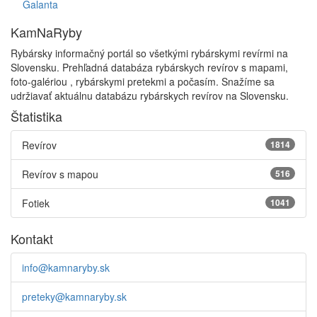
Galanta
KamNaRyby
Rybársky informačný portál so všetkými rybárskymi revírmi na
Slovensku. Prehľadná databáza rybárskych revírov s mapami,
foto-galériou , rybárskymi pretekmi a počasím. Snažíme sa
udržiavať aktuálnu databázu rybárskych revírov na Slovensku.
Štatistika
Revírov
1814
Revírov s mapou
516
Fotiek
1041
Kontakt
info@kamnaryby.sk
preteky@kamnaryby.sk