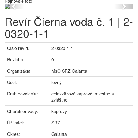
Najnovšie foto
Previous
Next
Revír Čierna voda č. 1 | 2-
0320-1-1
Číslo revíru:
2-0320-1-1
Rozloha:
0
Organizácia:
MsO SRZ Galanta
Účel:
lovný
Druh povolenia:
celozväzové kaprové, miestne a
zvláštne
Charakter vody:
kaprový
Úžívateľ:
SRZ
Okres:
Galanta