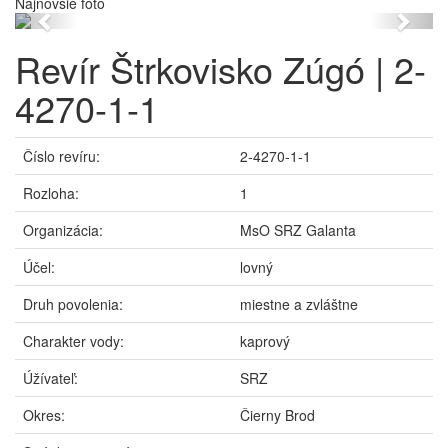
Najnovšie foto
Previous
Next
Revír Štrkovisko Zúgó | 2-
4270-1-1
Číslo revíru:
2-4270-1-1
Rozloha:
1
Organizácia:
MsO SRZ Galanta
Účel:
lovný
Druh povolenia:
miestne a zvláštne
Charakter vody:
kaprový
Úžívateľ:
SRZ
Okres:
Čierny Brod