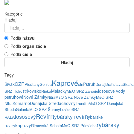
Kategórie
Hladaj
Podľa
názvu
Podľa
organizácie
Podľa
čísla
Hladaj
Tagy
Kaprové
CZP
Bivak
Pstruh
Pieštany
Senica
čln
Dunaj
Bratislava
Skalic
štrkovisko
Malacky
lososové vody
SRZ Holíč
Rieka
MsO SRZ Záhorie
pstruhové
Nové Zámky
Nitra
MsO SRZ Nové Zámky
MsO SRZ
chovný
Komárno
Dunajská Streda
Nitra
Trenčín
MsO SRZ Dunajská
Streda
Galanta
MsO SRZ Šurany
Levice
SRZ
Revír
lososový
Rybársky revír
Rybárske
RADA
rybársky
kaprový
revíry
Rimavská Sobota
MsO SRZ Prievidza