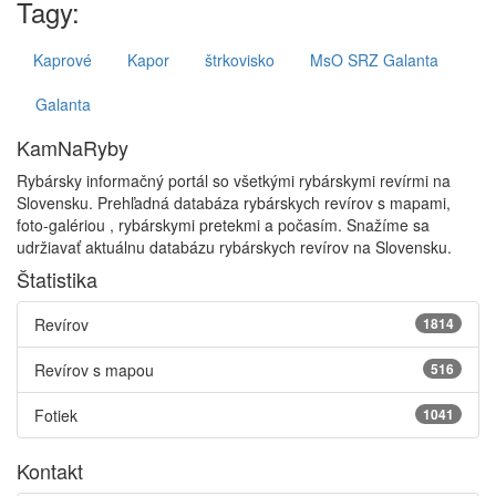
Tagy:
Kaprové
Kapor
štrkovisko
MsO SRZ Galanta
Galanta
KamNaRyby
Rybársky informačný portál so všetkými rybárskymi revírmi na
Slovensku. Prehľadná databáza rybárskych revírov s mapami,
foto-galériou , rybárskymi pretekmi a počasím. Snažíme sa
udržiavať aktuálnu databázu rybárskych revírov na Slovensku.
Štatistika
Revírov
1814
Revírov s mapou
516
Fotiek
1041
Kontakt