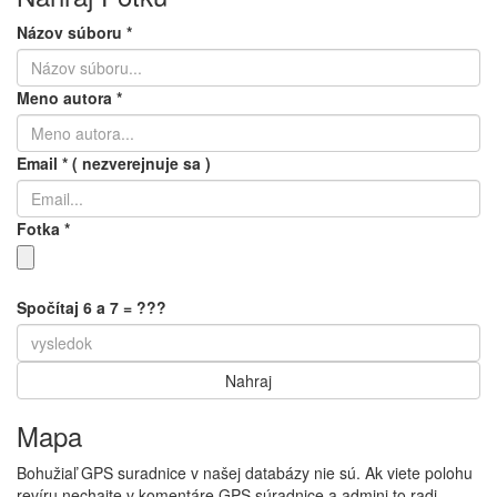
Názov súboru
*
Meno autora
*
Email
*
( nezverejnuje sa )
Fotka
*
Spočítaj 6 a 7 = ???
Mapa
Bohužiaľ GPS suradnice v našej databázy nie sú. Ak viete polohu
revíru nechajte v komentáre GPS súradnice a admini to radi