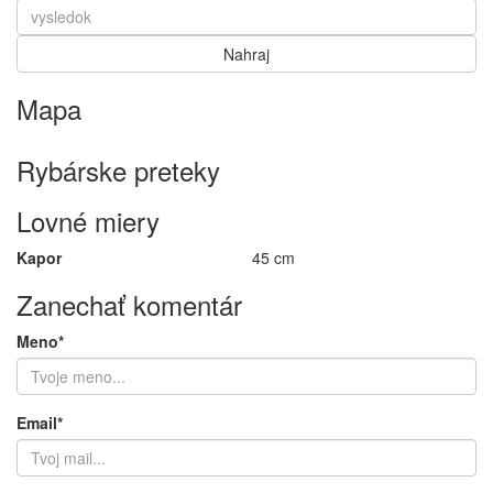
Mapa
Keyboard shortcuts
Image may be subject to copyright
Terms
Rybárske preteky
Lovné miery
Kapor
45 cm
Zanechať komentár
Meno*
Email*