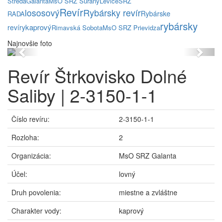
Streda
Galanta
MsO SRZ Šurany
Levice
SRZ
Revír
lososový
Rybársky revír
Rybárske
RADA
rybársky
kaprový
revíry
Rimavská Sobota
MsO SRZ Prievidza
Najnovšie foto
Previous
Next
Revír Štrkovisko Dolné
Saliby | 2-3150-1-1
Číslo revíru:
2-3150-1-1
Rozloha:
2
Organizácia:
MsO SRZ Galanta
Účel:
lovný
Druh povolenia:
miestne a zvláštne
Charakter vody:
kaprový