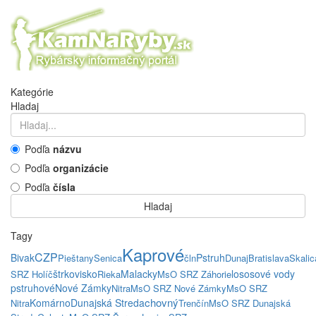
Kategórie
Hladaj
Podľa
názvu
Podľa
organizácie
Podľa
čísla
Hladaj
Tagy
Kaprové
CZP
Bivak
Pstruh
Pieštany
Senica
čln
Dunaj
Bratislava
Skalic
štrkovisko
Malacky
lososové vody
SRZ Holíč
Rieka
MsO SRZ Záhorie
pstruhové
Nové Zámky
Nitra
MsO SRZ Nové Zámky
MsO SRZ
chovný
Komárno
Dunajská Streda
Nitra
Trenčín
MsO SRZ Dunajská