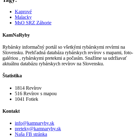
Kaprové
Malacky
MsO SRZ Záhorie
KamNaRyby
Rybársky informačný portál so všetkými rybárskymi revírmi na
Slovensku. Prehľadná databáza rybárskych revírov s mapami, foto-
galériou , rybárskymi pretekmi a počasím. Snažíme sa udržiavať
aktuálnu databázu rybárskych revírov na Slovensku.
Štatistika
1814
Revírov
516
Revírov s mapou
1041
Fotiek
Kontakt
info@kamnaryby.sk
preteky@kamnaryby.sk
Naša FB stránka