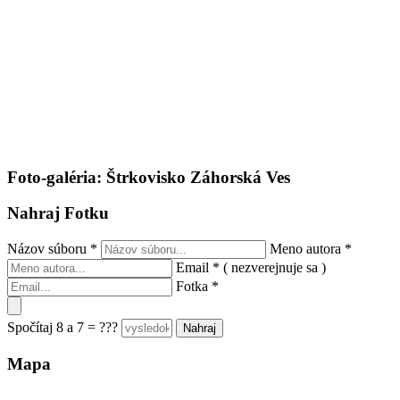
Foto-galéria: Štrkovisko Záhorská Ves
Nahraj Fotku
Názov súboru
*
Meno autora
*
Email
*
( nezverejnuje sa )
Fotka
*
Spočítaj 8 a 7 = ???
Mapa
Keyboard shortcuts
Image may be subject to copyright
Terms