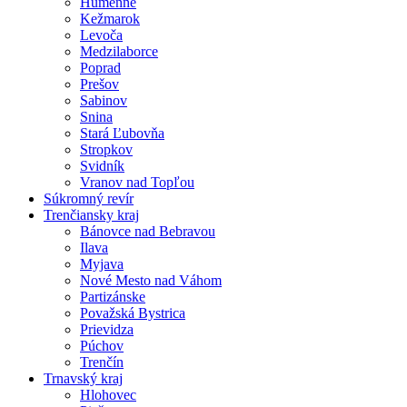
Humenné
Kežmarok
Levoča
Medzilaborce
Poprad
Prešov
Sabinov
Snina
Stará Ľubovňa
Stropkov
Svidník
Vranov nad Topľou
Súkromný revír
Trenčiansky kraj
Bánovce nad Bebravou
Ilava
Myjava
Nové Mesto nad Váhom
Partizánske
Považská Bystrica
Prievidza
Púchov
Trenčín
Trnavský kraj
Hlohovec