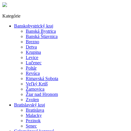
Kategórie
Banskobystrický kraj
Banská Bystrica
Banská Štiavnica
Brezno
Detva
Krupina
Levice
Lučenec
Poltár
Revúca
Rimavská Sobota
Veľký Krtíš
Žarnovica
Žiar nad Hronom
Zvolen
Bratislavský kraj
Bratislava
Malacky
Pezinok
Senec