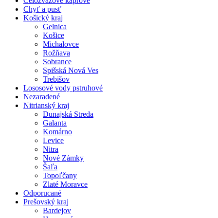
Celozväzové kaprové
Chyť a pusť
Košický kraj
Gelnica
Košice
Michalovce
Rožňava
Sobrance
Spišská Nová Ves
Trebišov
Lososové vody pstruhové
Nezaradené
Nitrianský kraj
Dunajská Streda
Galanta
Komárno
Levice
Nitra
Nové Zámky
Šaľa
Topoľčany
Zlaté Moravce
Odporucané
Prešovský kraj
Bardejov