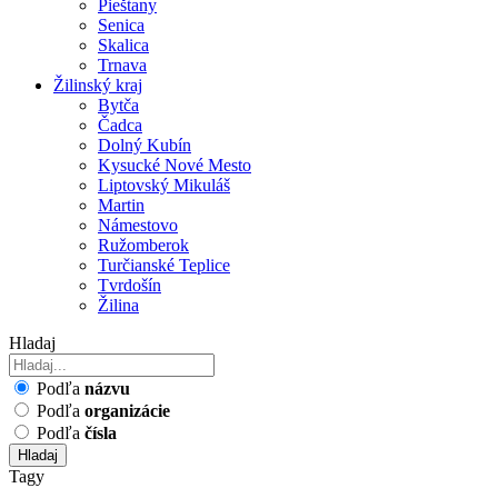
Pieštany
Senica
Skalica
Trnava
Žilinský kraj
Bytča
Čadca
Dolný Kubín
Kysucké Nové Mesto
Liptovský Mikuláš
Martin
Námestovo
Ružomberok
Turčianské Teplice
Tvrdošín
Žilina
Hladaj
Podľa
názvu
Podľa
organizácie
Podľa
čísla
Hladaj
Tagy