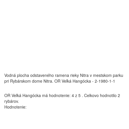
Vodná plocha odstaveného ramena rieky Nitra v mestskom parku
pri Rybárskom dome Nitra.
OR Veľká Hangócka - 2-1980-1-1
OR Veľká Hangócka
má hodnotenie:
4
z
5
.
Celkovo hodnotilo
2
rybárov.
Hodnotenie: