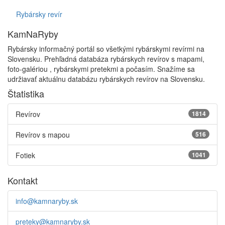
Rybársky revír
KamNaRyby
Rybársky informačný portál so všetkými rybárskymi revírmi na
Slovensku. Prehľadná databáza rybárskych revírov s mapami,
foto-galériou , rybárskymi pretekmi a počasím. Snažíme sa
udržiavať aktuálnu databázu rybárskych revírov na Slovensku.
Štatistika
Revírov
1814
Revírov s mapou
516
Fotiek
1041
Kontakt
info@kamnaryby.sk
preteky@kamnaryby.sk