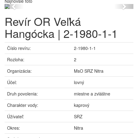
Najnovšie foto
Previous
Next
Revír OR Veľká
Hangócka | 2-1980-1-1
Číslo revíru:
2-1980-1-1
Rozloha:
2
Organizácia:
MsO SRZ Nitra
Účel:
lovný
Druh povolenia:
miestne a zvláštne
Charakter vody:
kaprový
Úžívateľ:
SRZ
Okres:
Nitra