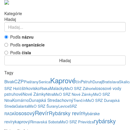
Kategórie
Hladaj
Podľa
názvu
Podľa
organizácie
Podľa
čísla
Hladaj
Tagy
Kaprové
CZP
Bivak
Pstruh
Pieštany
Senica
čln
Dunaj
Bratislava
Skalic
štrkovisko
Malacky
lososové vody
SRZ Holíč
Rieka
MsO SRZ Záhorie
pstruhové
Nové Zámky
Nitra
MsO SRZ Nové Zámky
MsO SRZ
chovný
Komárno
Dunajská Streda
Nitra
Trenčín
MsO SRZ Dunajská
Streda
Galanta
MsO SRZ Šurany
Levice
SRZ
Revír
lososový
Rybársky revír
Rybárske
RADA
rybársky
kaprový
revíry
Rimavská Sobota
MsO SRZ Prievidza