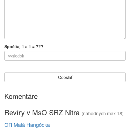
Spočítaj 1 a 1 = ???
Komentáre
Revíry v MsO SRZ Nitra
(nahodných max 18)
OR Malá Hangócka