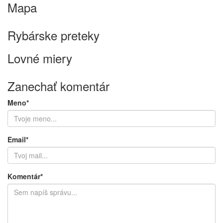
Mapa
Keyboard shortcuts
Image may be subject to copyright
Terms
Rybárske preteky
Lovné miery
Zanechať komentár
Meno*
Email*
Komentár*