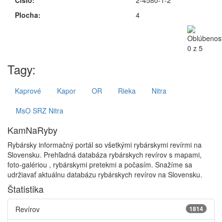
Číslo:
2-4580-1-2
Plocha:
4
Tagy:
Kaprové
Kapor
OR
Rieka
Nitra
MsO SRZ Nitra
KamNaRyby
Rybársky informačný portál so všetkými rybárskymi revírmi na
Slovensku. Prehľadná databáza rybárskych revírov s mapami,
foto-galériou , rybárskymi pretekmi a počasím. Snažíme sa
udržiavať aktuálnu databázu rybárskych revírov na Slovensku.
Štatistika
Revírov
1814