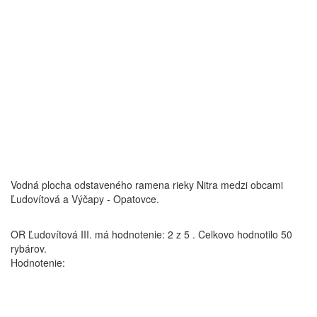
Vodná plocha odstaveného ramena rieky Nitra medzi obcami
Ľudovítová a Výčapy - Opatovce.
OR Ľudovítová III.
má hodnotenie:
2
z
5
.
Celkovo hodnotilo
50
rybárov.
Hodnotenie: