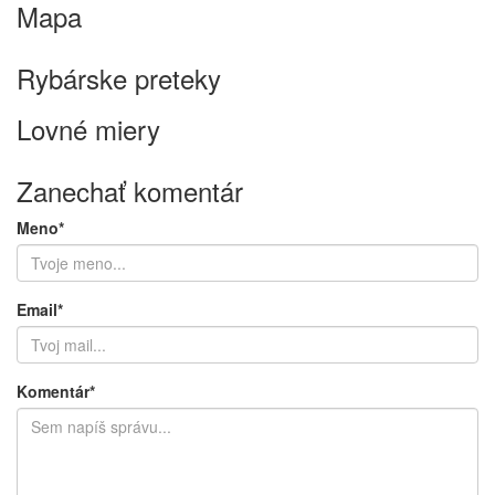
Mapa
Keyboard shortcuts
Image may be subject to copyright
Terms
Rybárske preteky
Lovné miery
Zanechať komentár
Meno*
Email*
Komentár*