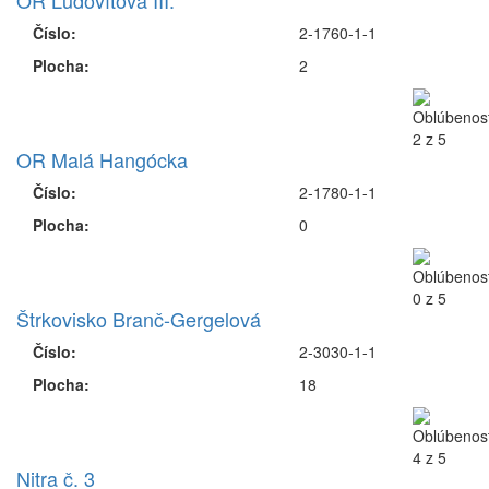
OR Ľudovítová III.
Číslo:
2-1760-1-1
Plocha:
2
OR Malá Hangócka
Číslo:
2-1780-1-1
Plocha:
0
Štrkovisko Branč-Gergelová
Číslo:
2-3030-1-1
Plocha:
18
Nitra č. 3