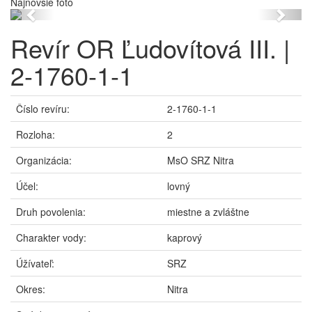
Najnovšie foto
Previous
Next
Revír OR Ľudovítová III. |
2-1760-1-1
Číslo revíru:
2-1760-1-1
Rozloha:
2
Organizácia:
MsO SRZ Nitra
Účel:
lovný
Druh povolenia:
miestne a zvláštne
Charakter vody:
kaprový
Úžívateľ:
SRZ
Okres:
Nitra