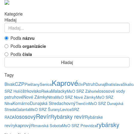
Kategórie
Hladaj
Podľa
názvu
Podľa
organizácie
Podľa
čísla
Hladaj
Tagy
Kaprové
CZP
Bivak
Pstruh
Pieštany
Senica
čln
Dunaj
Bratislava
Skalic
štrkovisko
Malacky
lososové vody
SRZ Holíč
Rieka
MsO SRZ Záhorie
pstruhové
Nové Zámky
Nitra
MsO SRZ Nové Zámky
MsO SRZ
chovný
Komárno
Dunajská Streda
Nitra
Trenčín
MsO SRZ Dunajská
Streda
Galanta
MsO SRZ Šurany
Levice
SRZ
Revír
lososový
Rybársky revír
Rybárske
RADA
rybársky
kaprový
revíry
Rimavská Sobota
MsO SRZ Prievidza