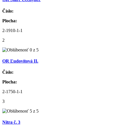
Číslo:
Plocha:
2-1910-1-1
2
OR Ľudovítová II.
Číslo:
Plocha:
2-1750-1-1
3
Nitra č. 3