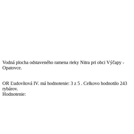
Vodná plocha odstaveného ramena rieky Nitra pri obci Výčapy -
Opatovce.
OR Ľudovítová IV.
má hodnotenie:
3
z
5
.
Celkovo hodnotilo
243
rybárov.
Hodnotenie: