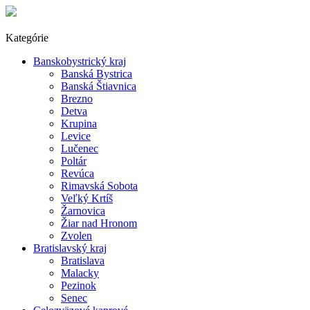
Kategórie
Banskobystrický kraj
Banská Bystrica
Banská Štiavnica
Brezno
Detva
Krupina
Levice
Lučenec
Poltár
Revúca
Rimavská Sobota
Veľký Krtíš
Žarnovica
Žiar nad Hronom
Zvolen
Bratislavský kraj
Bratislava
Malacky
Pezinok
Senec