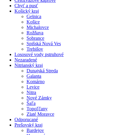
Celozväzové kaprové
Chyť a pusť
Košický kraj
Gelnica
Košice
Michalovce
Rožňava
Sobrance
Spišská Nová Ves
Trebišov
Lososové vody pstruhové
Nezaradené
Nitrianský kraj
Dunajská Streda
Galanta
Komárno
Levice
Nitra
Nové Zámky
Šaľa
Topoľčany
Zlaté Moravce
Odporucané
Prešovský kraj
Bardejov