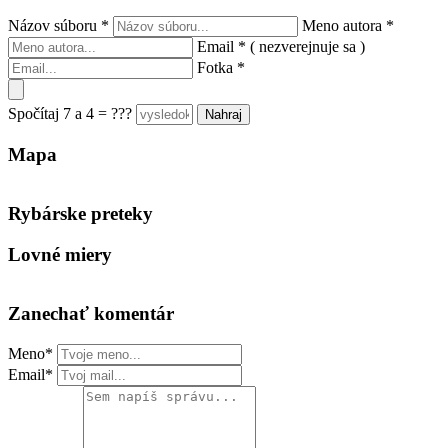
Názov súboru
*
Meno autora
*
Email
*
( nezverejnuje sa )
Fotka
*
Spočítaj 7 a 4 = ???
Mapa
Keyboard shortcuts
Image may be subject to copyright
Terms
Rybárske preteky
Lovné miery
Zanechať komentár
Meno*
Email*