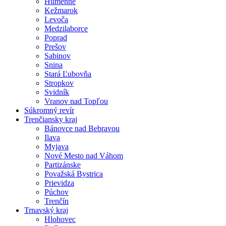
Humenné
Kežmarok
Levoča
Medzilaborce
Poprad
Prešov
Sabinov
Snina
Stará Ľubovňa
Stropkov
Svidník
Vranov nad Topľou
Súkromný revír
Trenčiansky kraj
Bánovce nad Bebravou
Ilava
Myjava
Nové Mesto nad Váhom
Partizánske
Považská Bystrica
Prievidza
Púchov
Trenčín
Trnavský kraj
Hlohovec