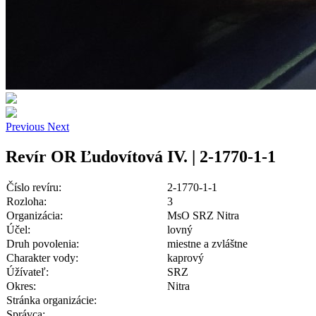
Previous
Next
Revír OR Ľudovítová IV. | 2-1770-1-1
Číslo revíru:
2-1770-1-1
Rozloha:
3
Organizácia:
MsO SRZ Nitra
Účel:
lovný
Druh povolenia:
miestne a zvláštne
Charakter vody:
kaprový
Úžívateľ:
SRZ
Okres:
Nitra
Stránka organizácie:
Správca: