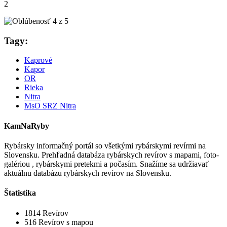
2
Tagy:
Kaprové
Kapor
OR
Rieka
Nitra
MsO SRZ Nitra
KamNaRyby
Rybársky informačný portál so všetkými rybárskymi revírmi na
Slovensku. Prehľadná databáza rybárskych revírov s mapami, foto-
galériou , rybárskymi pretekmi a počasím. Snažíme sa udržiavať
aktuálnu databázu rybárskych revírov na Slovensku.
Štatistika
1814
Revírov
516
Revírov s mapou