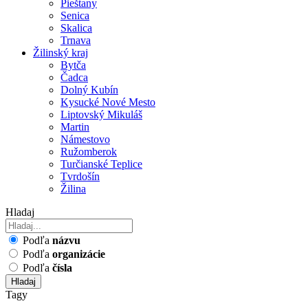
Pieštany
Senica
Skalica
Trnava
Žilinský kraj
Bytča
Čadca
Dolný Kubín
Kysucké Nové Mesto
Liptovský Mikuláš
Martin
Námestovo
Ružomberok
Turčianské Teplice
Tvrdošín
Žilina
Hladaj
Podľa
názvu
Podľa
organizácie
Podľa
čísla
Hladaj
Tagy