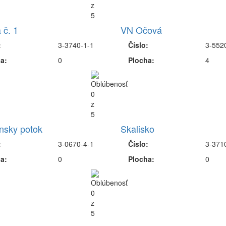
 č. 1
VN Očová
:
3-3740-1-1
Číslo:
3-552
a:
0
Plocha:
4
nsky potok
Skalisko
:
3-0670-4-1
Číslo:
3-371
a:
0
Plocha:
0