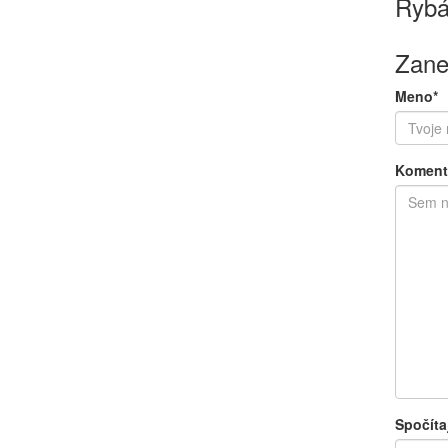
Rybá
Zane
Meno*
Koment
Spočíta