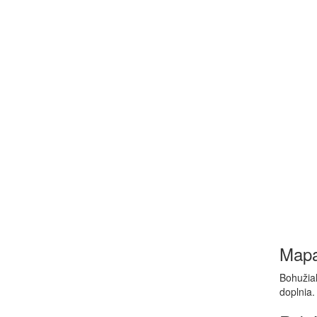
Map
Bohužiaľ
doplnia.