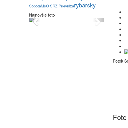
rybársky
Sobota
MsO SRZ Prievidza
Najnovšie foto
Previous
Next
Potok S
Foto-