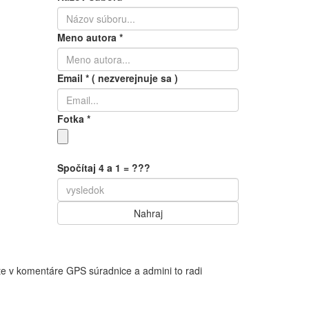
Meno autora
*
Email
*
( nezverejnuje sa )
Fotka
*
Spočítaj 4 a 1 = ???
te v komentáre GPS súradnice a admini to radi