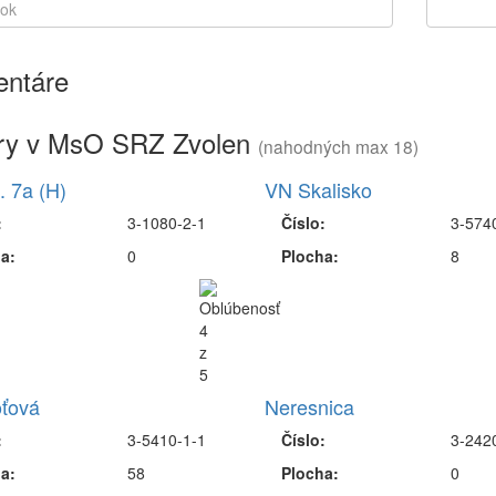
ntáre
ry v MsO SRZ Zvolen
(nahodných max 18)
. 7a (H)
VN Skalisko
:
3-1080-2-1
Číslo:
3-574
a:
0
Plocha:
8
ťová
Neresnica
:
3-5410-1-1
Číslo:
3-242
a:
58
Plocha:
0