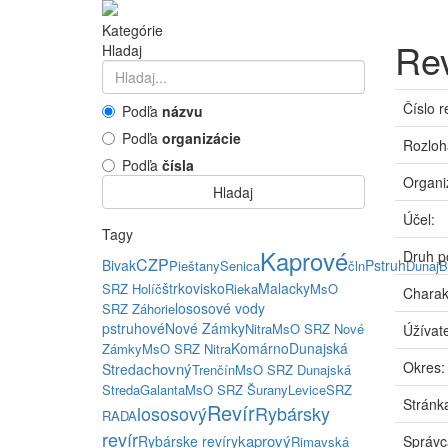
Kategórie
Rev
Hladaj
Číslo r
Podľa
názvu
Podľa
organizácie
Rozloh
Podľa
čísla
Organi
Hladaj
Účel:
Tagy
Kaprové
Druh p
CZP
Bivak
Pstruh
Pieštany
Senica
čln
Dunaj
B
štrkovisko
Malacky
SRZ Holíč
Rieka
MsO
Charak
lososové vody
SRZ Záhorie
pstruhové
Nové Zámky
Nitra
MsO SRZ Nové
Úžívate
Komárno
Dunajská
Zámky
MsO SRZ Nitra
Okres:
chovný
Streda
Trenčín
MsO SRZ Dunajská
Streda
Galanta
MsO SRZ Šurany
Levice
SRZ
Stránka
Revír
lososový
Rybársky
RADA
revír
kaprový
Rybárske revíry
Správc
Rimavská