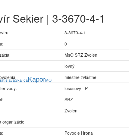
ír Sekier | 3-3670-4-1
evíru:
3-3670-4-1
a:
0
zácia:
MsO SRZ Zvolen
lovný
ovolenia:
Kapor
miestne zvláštne
ratislava
Skalica
MO
ter vody:
lososový - P
ľ:
SRZ
Zvolen
 organizácie:
a:
Povodie Hrona