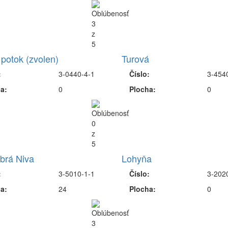
 potok (zvolen)
Turová
:
3-0440-4-1
Číslo:
3-454
a:
0
Plocha:
0
brá Niva
Lohyňa
:
3-5010-1-1
Číslo:
3-202
a:
24
Plocha:
0