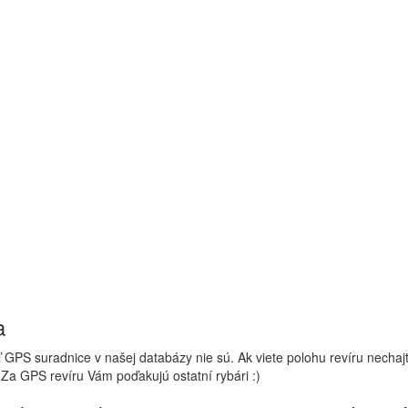
a
 GPS suradnice v našej databázy nie sú. Ak viete polohu revíru nechaj
 Za GPS revíru Vám poďakujú ostatní rybári :)