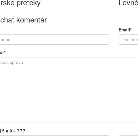
rske preteky
Lovné
chať komentár
Email*
ár*
j 5 a 9 = ???