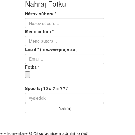
Nahraj Fotku
Názov súboru
*
Meno autora
*
Email
*
( nezverejnuje sa )
Fotka
*
Spočítaj 10 a 7 = ???
te v komentáre GPS súradnice a admini to radi