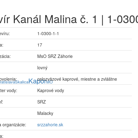
ír Kanál Malina č. 1 | 1-030
evíru:
1-0300-1-1
a:
17
zácia:
MsO SRZ Záhorie
lovný
ovolenia:
Kapor
celozväzové kaprové, miestne a zvláštne
ratislava
Skalica
MO
ter vody:
Kaprové vody
ľ:
SRZ
Malacky
 organizácie:
srzzahorie.sk
a: