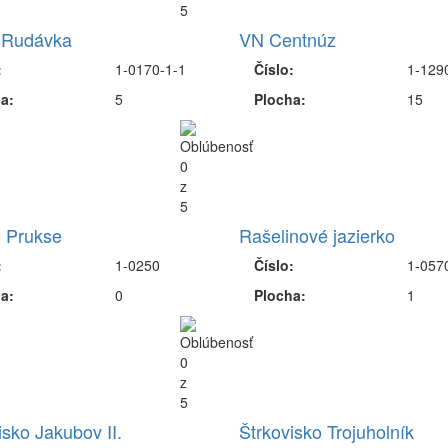
 Rudávka
VN Centnúz
:
1-0170-1-1
Číslo:
1-129
a:
5
Plocha:
15
 Prukse
Rašelinové jazierko
:
1-0250
Číslo:
1-057
a:
0
Plocha:
1
isko Jakubov II.
Štrkovisko Trojuholník