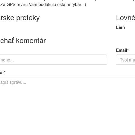
 Za GPS revíru Vám poďakujú ostatní rybári :)
rske preteky
Lovné
Lieň
chať komentár
Email*
ár*