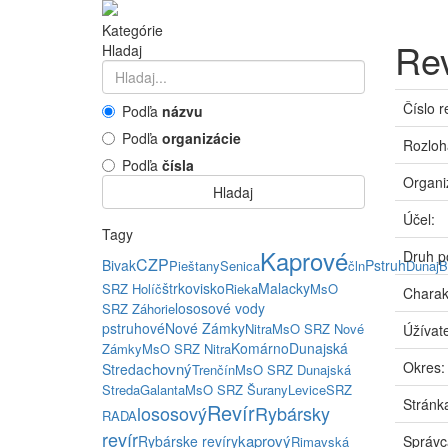
Kategórie
Rev
Hladaj
Číslo r
Podľa
názvu
Podľa
organizácie
Rozloh
Podľa
čísla
Organi
Hladaj
Účel:
Tagy
Kaprové
Druh p
CZP
Bivak
Pstruh
Pieštany
Senica
čln
Dunaj
B
štrkovisko
Malacky
SRZ Holíč
Rieka
MsO
Charak
lososové vody
SRZ Záhorie
pstruhové
Nové Zámky
Nitra
MsO SRZ Nové
Úžívate
Komárno
Dunajská
Zámky
MsO SRZ Nitra
Okres:
chovný
Streda
Trenčín
MsO SRZ Dunajská
Streda
Galanta
MsO SRZ Šurany
Levice
SRZ
Stránka
Revír
lososový
Rybársky
RADA
revír
kaprový
Rybárske revíry
Správc
Rimavská