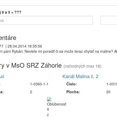
j 8 a 5 = ???
ntáre
77
|
28.04.2014 18:35:56
m páni Rybári. Neviete mi poradiť či sa može teraz chytať na maline? 
ry v MsO SRZ Záhorie
(nahodných max 18)
xi
Kanál Malina č. 2
:
1-0360-1-1
Číslo:
1-031
a:
2
Plocha:
20