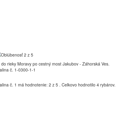
 do rieky Moravy po cestný most Jakubov - Záhorská Ves.
lina č. 1-0300-1-1
lina č. 1
má hodnotenie:
2
z
5
.
Celkovo hodnotilo
4
rybárov.