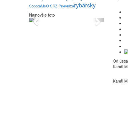
rybársky
Sobota
MsO SRZ Prievidza
Najnovšie foto
Previous
Next
Od ústia
Kanál Ma
Kanál Ma