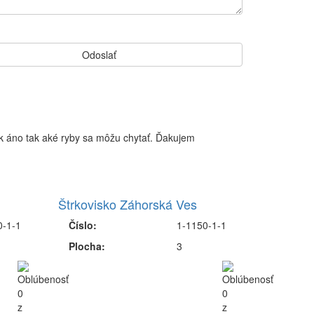
Ak áno tak aké ryby sa môžu chytať. Ďakujem
Štrkovisko Záhorská Ves
0-1-1
Číslo:
1-1150-1-1
Plocha:
3