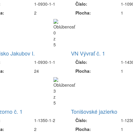
:
1-0930-1-1
Číslo:
1-109
a:
2
Plocha:
1
isko Jakubov I.
VN Vývrať č. 1
:
1-0930-1-1
Číslo:
1-143
a:
24
Plocha:
1
orno č. 1
Tonišovské jazierko
:
1-1350-1-2
Číslo:
1-123
a:
2
Plocha:
1