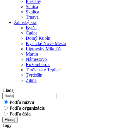
Pieštany
Senica
Skalica
Trnava
Žilinský kraj
Bytča
Čadca
Dolný Kubín
Kysucké Nové Mesto
Liptovský Mikuláš
Martin
Námestovo
Ružomberok
Turčianské Teplice
Tvrdošín
Žilina
Hladaj
Podľa
názvu
Podľa
organizácie
Podľa
čísla
Hladaj
Tagy