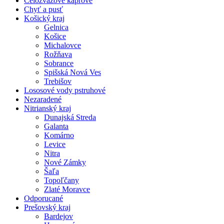
Celozväzové kaprové
Chyť a pusť
Košický kraj
Gelnica
Košice
Michalovce
Rožňava
Sobrance
Spišská Nová Ves
Trebišov
Lososové vody pstruhové
Nezaradené
Nitrianský kraj
Dunajská Streda
Galanta
Komárno
Levice
Nitra
Nové Zámky
Šaľa
Topoľčany
Zlaté Moravce
Odporucané
Prešovský kraj
Bardejov