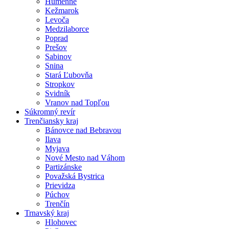
Humenné
Kežmarok
Levoča
Medzilaborce
Poprad
Prešov
Sabinov
Snina
Stará Ľubovňa
Stropkov
Svidník
Vranov nad Topľou
Súkromný revír
Trenčiansky kraj
Bánovce nad Bebravou
Ilava
Myjava
Nové Mesto nad Váhom
Partizánske
Považská Bystrica
Prievidza
Púchov
Trenčín
Trnavský kraj
Hlohovec