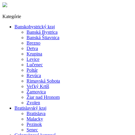
Kategórie
Banskobystrický kraj
Banská Bystrica
Banská Štiavnica
Brezno
Detva
Krupina
Levice
Lučenec
Poltár
Revúca
Rimavská Sobota
Veľký Krtíš
Žarnovica
Žiar nad Hronom
Zvolen
Bratislavský kraj
Bratislava
Malacky
Pezinok
Senec