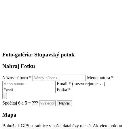
Foto-galéria: Stupavský potok
Nahraj Fotku
Názov súboru
*
Meno autora
*
Email
*
( nezverejnuje sa )
Fotka
*
Spočítaj 6 a 5 = ???
Mapa
Bohužiaľ GPS suradnice v našej databázy nie sú. Ak viete polohu