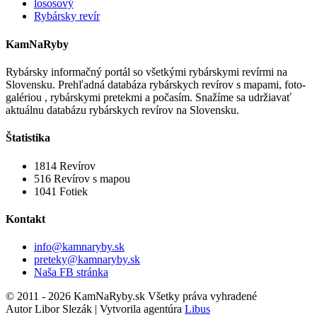
lososový
Rybársky revír
KamNaRyby
Rybársky informačný portál so všetkými rybárskymi revírmi na
Slovensku. Prehľadná databáza rybárskych revírov s mapami, foto-
galériou , rybárskymi pretekmi a počasím. Snažíme sa udržiavať
aktuálnu databázu rybárskych revírov na Slovensku.
Štatistika
1814
Revírov
516
Revírov s mapou
1041
Fotiek
Kontakt
info@kamnaryby.sk
preteky@kamnaryby.sk
Naša FB stránka
© 2011 - 2026 KamNaRyby.sk Všetky práva vyhradené
Autor Libor Slezák | Vytvorila agentúra
Libus