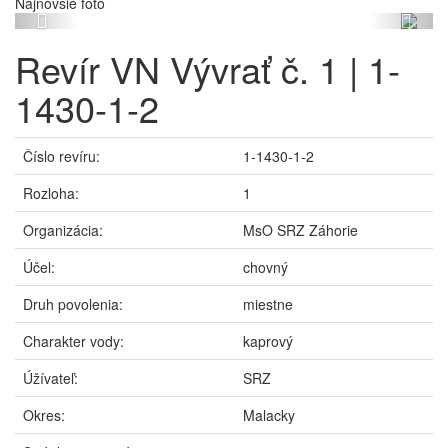
Najnovšie foto
Previous
Next
Revír VN Vývrať č. 1 | 1-
1430-1-2
Číslo revíru:
1-1430-1-2
Rozloha:
1
Organizácia:
MsO SRZ Záhorie
Účel:
chovný
Druh povolenia:
miestne
Charakter vody:
kaprový
Úžívateľ:
SRZ
Okres:
Malacky