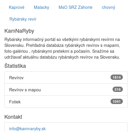
Kaprové
Malacky
MsO SRZ Záhorie
chovný
Rybársky revír
KamNaRyby
Rybársky informačný portál so všetkými rybárskymi revírmi na
Slovensku. Prehľadná databáza rybárskych revírov s mapami,
foto-galériou , rybárskymi pretekmi a počasím. Snažíme sa
udržiavať aktuálnu databázu rybárskych revírov na Slovensku.
Štatistika
Revírov
1814
Revírov s mapou
516
Fotiek
1041
Kontakt
info@kamnaryby.sk