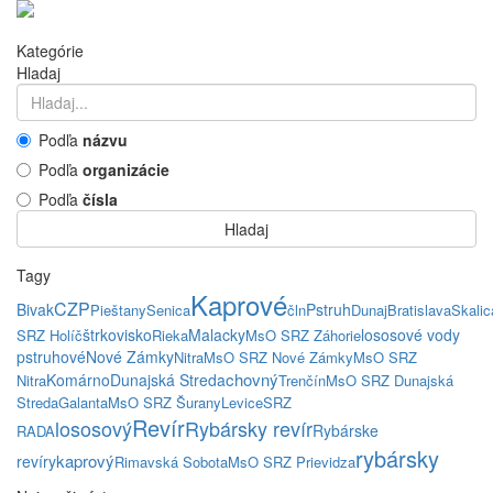
Kategórie
Hladaj
Podľa
názvu
Podľa
organizácie
Podľa
čísla
Hladaj
Tagy
Kaprové
CZP
Bivak
Pstruh
Pieštany
Senica
čln
Dunaj
Bratislava
Skalic
štrkovisko
Malacky
lososové vody
SRZ Holíč
Rieka
MsO SRZ Záhorie
pstruhové
Nové Zámky
Nitra
MsO SRZ Nové Zámky
MsO SRZ
chovný
Komárno
Dunajská Streda
Nitra
Trenčín
MsO SRZ Dunajská
Streda
Galanta
MsO SRZ Šurany
Levice
SRZ
Revír
lososový
Rybársky revír
Rybárske
RADA
rybársky
kaprový
revíry
Rimavská Sobota
MsO SRZ Prievidza