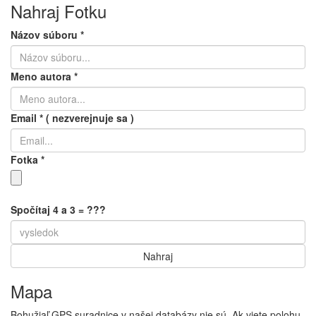
Nahraj Fotku
Názov súboru
*
Meno autora
*
Email
*
( nezverejnuje sa )
Fotka
*
Spočítaj 4 a 3 = ???
Mapa
Bohužiaľ GPS suradnice v našej databázy nie sú. Ak viete polohu