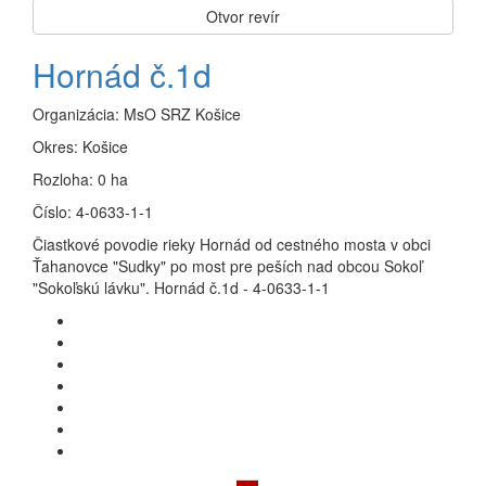
Otvor revír
Hornád č.1d
Organizácia:
MsO SRZ Košice
Okres:
Košice
Rozloha:
0 ha
Číslo:
4-0633-1-1
Čiastkové povodie rieky Hornád od cestného mosta v obci
Ťahanovce "Sudky" po most pre peších nad obcou Sokoľ
"Sokoľskú lávku". Hornád č.1d - 4-0633-1-1