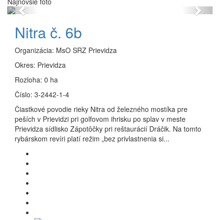
Najnovšie foto
Previous
Next
Nitra č. 6b
Organizácia:
MsO SRZ Prievidza
Okres:
Prievidza
Rozloha:
0 ha
Číslo:
3-2442-1-4
Čiastkové povodie rieky Nitra od železného mostíka pre
peších v Prievidzi pri golfovom ihrisku po splav v meste
Prievidza sídlisko Zápotôčky pri reštaurácií Dráčik. Na tomto
rybárskom revíri platí režim „bez privlastnenia si...