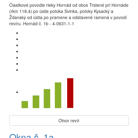
Čiastkové povodie rieky Hornád od obce Trstené pri Hornáde
(rkm 118,4) po ústie potoka Svinka, potoky Kysacký a
Ždanský od ústia po pramene a odstavené ramená v povodí
revíru. Hornád č. 1b - 4-0631-1-1
Otvor revír
Okna č. 1a