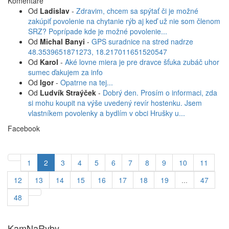
Komentáre
Od
Ladislav
-
Zdravim, chcem sa spýtať či je možné
zakúpiť povolenie na chytanie rýb aj keď už nie som členom
SRZ? Poprípade kde je možné povolenie...
Od
Michal Banyi
-
GPS suradnice na stred nadrze
48.3539651871273, 18.217011651520547
Od
Karol
-
Aké lovne miera je pre dravce šťuka zubáč uhor
sumec ďakujem za info
Od
Igor
-
Opatrne na tej...
Od
Ludvík Straýček
-
Dobrý den. Prosím o informaci, zda
si mohu koupit na výše uvedený revír hostenku. Jsem
vlastníkem povolenky a bydlím v obci Hrušky u...
Facebook
1
2
3
4
5
6
7
8
9
10
11
12
13
14
15
16
17
18
19
...
47
48
KamNaRyby