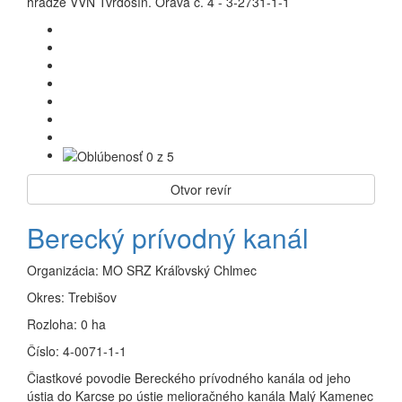
hrádze VVN Tvrdošín. Orava č. 4 - 3-2731-1-1
Otvor revír
Berecký prívodný kanál
Organizácia:
MO SRZ Kráľovský Chlmec
Okres:
Trebišov
Rozloha:
0 ha
Číslo:
4-0071-1-1
Čiastkové povodie Bereckého prívodného kanála od jeho
ústia do Karcse po ústie melioračného kanála Malý Kamenec