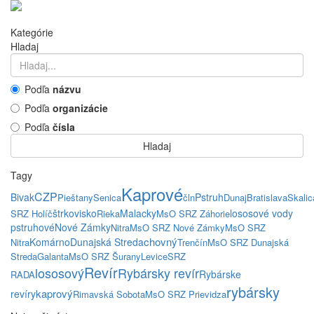
Kategórie
Hladaj
Podľa
názvu
Podľa
organizácie
Podľa
čísla
Hladaj
Tagy
Kaprové
CZP
Bivak
Pstruh
Pieštany
Senica
čln
Dunaj
Bratislava
Skalic
štrkovisko
Malacky
lososové vody
SRZ Holíč
Rieka
MsO SRZ Záhorie
pstruhové
Nové Zámky
Nitra
MsO SRZ Nové Zámky
MsO SRZ
chovný
Komárno
Dunajská Streda
Nitra
Trenčín
MsO SRZ Dunajská
Streda
Galanta
MsO SRZ Šurany
Levice
SRZ
Revír
lososový
Rybársky revír
Rybárske
RADA
rybársky
kaprový
revíry
Rimavská Sobota
MsO SRZ Prievidza