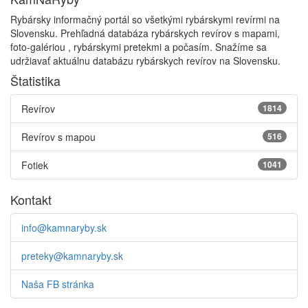
Rybársky informačný portál so všetkými rybárskymi revírmi na
Slovensku. Prehľadná databáza rybárskych revírov s mapami,
foto-galériou , rybárskymi pretekmi a počasím. Snažíme sa
udržiavať aktuálnu databázu rybárskych revírov na Slovensku.
Štatistika
Revírov
1814
Revírov s mapou
516
Fotiek
1041
Kontakt
info@kamnaryby.sk
preteky@kamnaryby.sk
Naša FB stránka