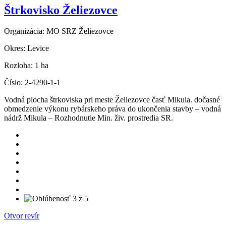
Štrkovisko Želiezovce
Organizácia:
MO SRZ Želiezovce
Okres:
Levice
Rozloha:
1 ha
Číslo:
2-4290-1-1
Vodná plocha štrkoviska pri meste Želiezovce časť Mikula. dočasné
obmedzenie výkonu rybárskeho práva do ukončenia stavby – vodná
nádrž Mikula – Rozhodnutie Min. živ. prostredia SR.
Otvor revír