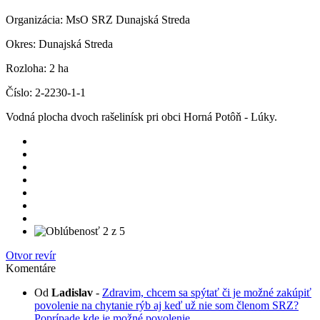
Organizácia:
MsO SRZ Dunajská Streda
Okres:
Dunajská Streda
Rozloha:
2 ha
Číslo:
2-2230-1-1
Vodná plocha dvoch rašelinísk pri obci Horná Potôň - Lúky.
Otvor revír
Komentáre
Od
Ladislav
-
Zdravim, chcem sa spýtať či je možné zakúpiť
povolenie na chytanie rýb aj keď už nie som členom SRZ?
Poprípade kde je možné povolenie...