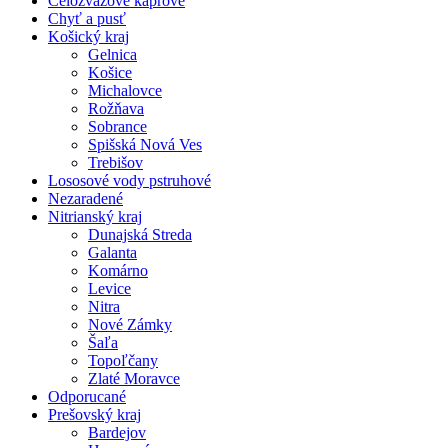
Celozväzové kaprové
Chyť a pusť
Košický kraj
Gelnica
Košice
Michalovce
Rožňava
Sobrance
Spišská Nová Ves
Trebišov
Lososové vody pstruhové
Nezaradené
Nitrianský kraj
Dunajská Streda
Galanta
Komárno
Levice
Nitra
Nové Zámky
Šaľa
Topoľčany
Zlaté Moravce
Odporucané
Prešovský kraj
Bardejov