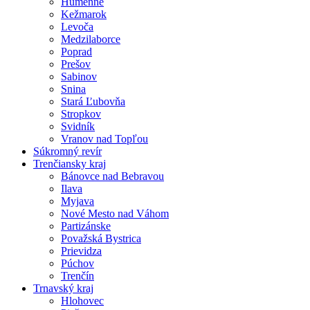
Humenné
Kežmarok
Levoča
Medzilaborce
Poprad
Prešov
Sabinov
Snina
Stará Ľubovňa
Stropkov
Svidník
Vranov nad Topľou
Súkromný revír
Trenčiansky kraj
Bánovce nad Bebravou
Ilava
Myjava
Nové Mesto nad Váhom
Partizánske
Považská Bystrica
Prievidza
Púchov
Trenčín
Trnavský kraj
Hlohovec