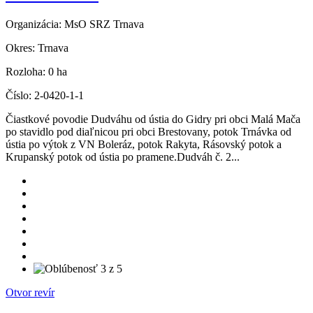
Organizácia:
MsO SRZ Trnava
Okres:
Trnava
Rozloha:
0 ha
Číslo:
2-0420-1-1
Čiastkové povodie Dudváhu od ústia do Gidry pri obci Malá Mača
po stavidlo pod diaľnicou pri obci Brestovany, potok Trnávka od
ústia po výtok z VN Boleráz, potok Rakyta, Rásovský potok a
Krupanský potok od ústia po pramene.Dudváh č. 2...
Otvor revír