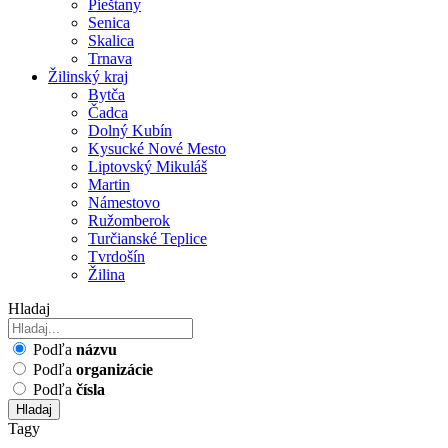
Pieštany
Senica
Skalica
Trnava
Žilinský kraj
Bytča
Čadca
Dolný Kubín
Kysucké Nové Mesto
Liptovský Mikuláš
Martin
Námestovo
Ružomberok
Turčianské Teplice
Tvrdošín
Žilina
Hladaj
Podľa
názvu
Podľa
organizácie
Podľa
čísla
Hladaj
Tagy