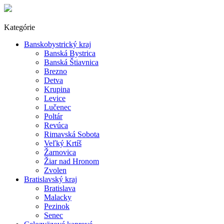
Kategórie
Banskobystrický kraj
Banská Bystrica
Banská Štiavnica
Brezno
Detva
Krupina
Levice
Lučenec
Poltár
Revúca
Rimavská Sobota
Veľký Krtíš
Žarnovica
Žiar nad Hronom
Zvolen
Bratislavský kraj
Bratislava
Malacky
Pezinok
Senec