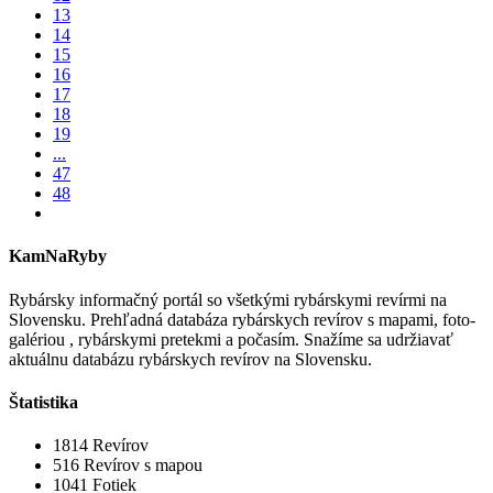
13
14
15
16
17
18
19
...
47
48
KamNaRyby
Rybársky informačný portál so všetkými rybárskymi revírmi na
Slovensku. Prehľadná databáza rybárskych revírov s mapami, foto-
galériou , rybárskymi pretekmi a počasím. Snažíme sa udržiavať
aktuálnu databázu rybárskych revírov na Slovensku.
Štatistika
1814
Revírov
516
Revírov s mapou
1041
Fotiek