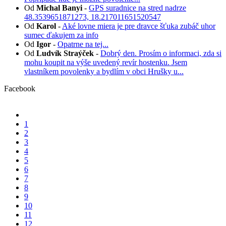
Od
Michal Banyi
-
GPS suradnice na stred nadrze
48.3539651871273, 18.217011651520547
Od
Karol
-
Aké lovne miera je pre dravce šťuka zubáč uhor
sumec ďakujem za info
Od
Igor
-
Opatrne na tej...
Od
Ludvík Straýček
-
Dobrý den. Prosím o informaci, zda si
mohu koupit na výše uvedený revír hostenku. Jsem
vlastníkem povolenky a bydlím v obci Hrušky u...
Facebook
1
2
3
4
5
6
7
8
9
10
11
12