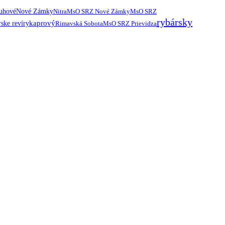
ruhové
Nové Zámky
Nitra
MsO SRZ Nové Zámky
MsO SRZ
rybársky
kaprový
ske revíry
Rimavská Sobota
MsO SRZ Prievidza