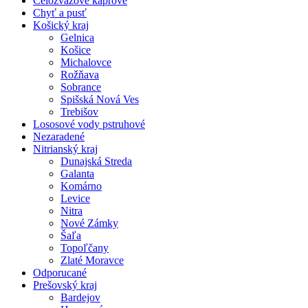
Celozväzové kaprové
Chyť a pusť
Košický kraj
Gelnica
Košice
Michalovce
Rožňava
Sobrance
Spišská Nová Ves
Trebišov
Lososové vody pstruhové
Nezaradené
Nitrianský kraj
Dunajská Streda
Galanta
Komárno
Levice
Nitra
Nové Zámky
Šaľa
Topoľčany
Zlaté Moravce
Odporucané
Prešovský kraj
Bardejov