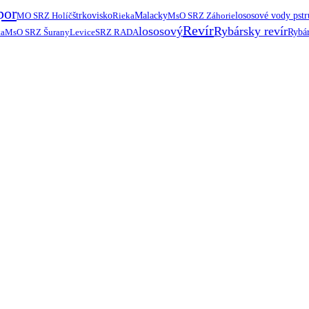
por
MO SRZ Holíč
štrkovisko
Rieka
Malacky
MsO SRZ Záhorie
lososové vody pst
Revír
lososový
Rybársky revír
ta
MsO SRZ Šurany
Levice
SRZ RADA
Rybár