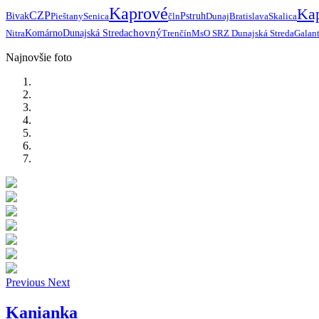
Kaprové
Ka
CZP
Bivak
Pieštany
Senica
čln
Pstruh
Dunaj
Bratislava
Skalica
chovný
Nitra
Komárno
Dunajská Streda
Trenčín
MsO SRZ Dunajská Streda
Galan
Najnovšie foto
Previous
Next
Kanianka