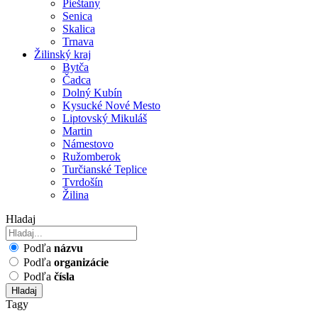
Pieštany
Senica
Skalica
Trnava
Žilinský kraj
Bytča
Čadca
Dolný Kubín
Kysucké Nové Mesto
Liptovský Mikuláš
Martin
Námestovo
Ružomberok
Turčianské Teplice
Tvrdošín
Žilina
Hladaj
Podľa
názvu
Podľa
organizácie
Podľa
čísla
Hladaj
Tagy