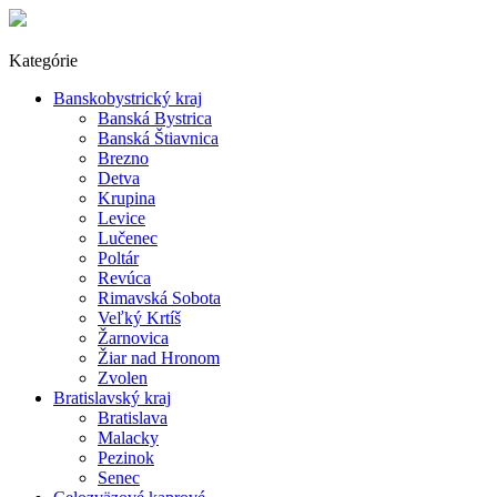
Kategórie
Banskobystrický kraj
Banská Bystrica
Banská Štiavnica
Brezno
Detva
Krupina
Levice
Lučenec
Poltár
Revúca
Rimavská Sobota
Veľký Krtíš
Žarnovica
Žiar nad Hronom
Zvolen
Bratislavský kraj
Bratislava
Malacky
Pezinok
Senec