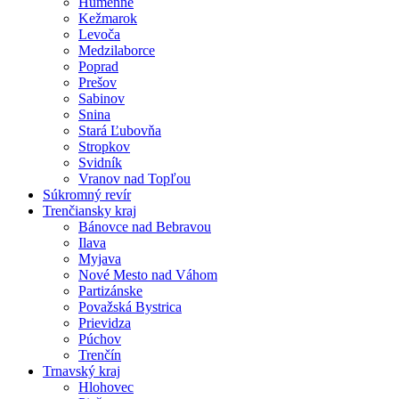
Humenné
Kežmarok
Levoča
Medzilaborce
Poprad
Prešov
Sabinov
Snina
Stará Ľubovňa
Stropkov
Svidník
Vranov nad Topľou
Súkromný revír
Trenčiansky kraj
Bánovce nad Bebravou
Ilava
Myjava
Nové Mesto nad Váhom
Partizánske
Považská Bystrica
Prievidza
Púchov
Trenčín
Trnavský kraj
Hlohovec