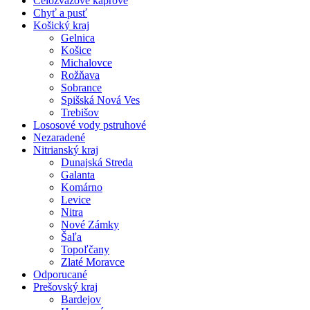
Celozväzové kaprové
Chyť a pusť
Košický kraj
Gelnica
Košice
Michalovce
Rožňava
Sobrance
Spišská Nová Ves
Trebišov
Lososové vody pstruhové
Nezaradené
Nitrianský kraj
Dunajská Streda
Galanta
Komárno
Levice
Nitra
Nové Zámky
Šaľa
Topoľčany
Zlaté Moravce
Odporucané
Prešovský kraj
Bardejov