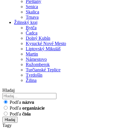
Pieštany
Senica
Skalica
Trnava
Žilinský kraj
Bytča
Čadca
Dolný Kubín
Kysucké Nové Mesto
Liptovský Mikuláš
Martin
Námestovo
Ružomberok
Turčianské Teplice
Tvrdošín
Žilina
Hladaj
Podľa
názvu
Podľa
organizácie
Podľa
čísla
Hladaj
Tagy