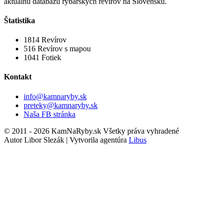
aktuálnu databázu rybárskych revírov na Slovensku.
Štatistika
1814
Revírov
516
Revírov s mapou
1041
Fotiek
Kontakt
info@kamnaryby.sk
preteky@kamnaryby.sk
Naša FB stránka
© 2011 - 2026 KamNaRyby.sk Všetky práva vyhradené
Autor Libor Slezák | Vytvorila agentúra
Libus