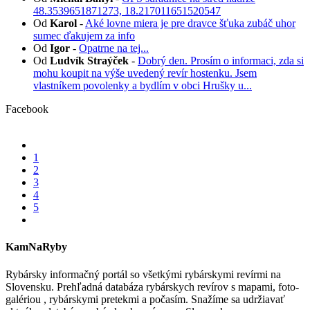
48.3539651871273, 18.217011651520547
Od
Karol
-
Aké lovne miera je pre dravce šťuka zubáč uhor
sumec ďakujem za info
Od
Igor
-
Opatrne na tej...
Od
Ludvík Straýček
-
Dobrý den. Prosím o informaci, zda si
mohu koupit na výše uvedený revír hostenku. Jsem
vlastníkem povolenky a bydlím v obci Hrušky u...
Facebook
1
2
3
4
5
KamNaRyby
Rybársky informačný portál so všetkými rybárskymi revírmi na
Slovensku. Prehľadná databáza rybárskych revírov s mapami, foto-
galériou , rybárskymi pretekmi a počasím. Snažíme sa udržiavať