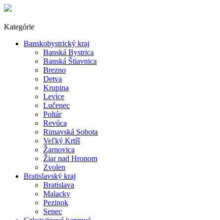
Kategórie
Banskobystrický kraj
Banská Bystrica
Banská Štiavnica
Brezno
Detva
Krupina
Levice
Lučenec
Poltár
Revúca
Rimavská Sobota
Veľký Krtíš
Žarnovica
Žiar nad Hronom
Zvolen
Bratislavský kraj
Bratislava
Malacky
Pezinok
Senec