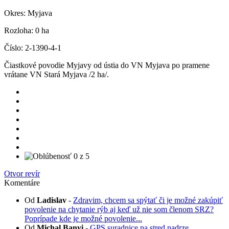
Okres:
Myjava
Rozloha:
0 ha
Číslo:
2-1390-4-1
Čiastkové povodie Myjavy od ústia do VN Myjava po pramene
vrátane VN Stará Myjava /2 ha/.
Otvor revír
Komentáre
Od
Ladislav
-
Zdravim, chcem sa spýtať či je možné zakúpiť
povolenie na chytanie rýb aj keď už nie som členom SRZ?
Poprípade kde je možné povolenie...
Od
Michal Banyi
-
GPS suradnice na stred nadrze