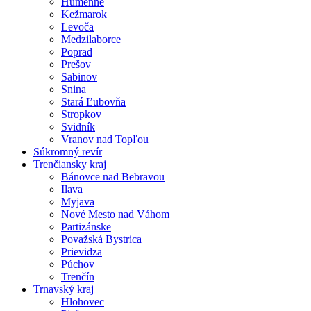
Humenné
Kežmarok
Levoča
Medzilaborce
Poprad
Prešov
Sabinov
Snina
Stará Ľubovňa
Stropkov
Svidník
Vranov nad Topľou
Súkromný revír
Trenčiansky kraj
Bánovce nad Bebravou
Ilava
Myjava
Nové Mesto nad Váhom
Partizánske
Považská Bystrica
Prievidza
Púchov
Trenčín
Trnavský kraj
Hlohovec