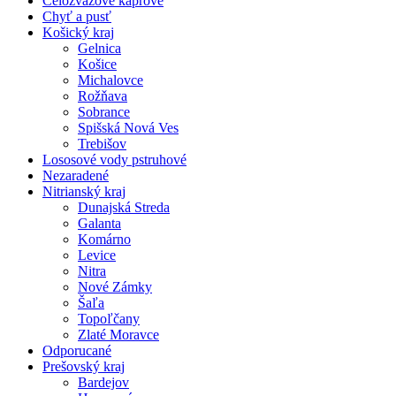
Celozväzové kaprové
Chyť a pusť
Košický kraj
Gelnica
Košice
Michalovce
Rožňava
Sobrance
Spišská Nová Ves
Trebišov
Lososové vody pstruhové
Nezaradené
Nitrianský kraj
Dunajská Streda
Galanta
Komárno
Levice
Nitra
Nové Zámky
Šaľa
Topoľčany
Zlaté Moravce
Odporucané
Prešovský kraj
Bardejov