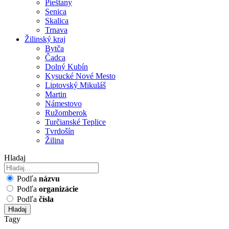
Pieštany
Senica
Skalica
Trnava
Žilinský kraj
Bytča
Čadca
Dolný Kubín
Kysucké Nové Mesto
Liptovský Mikuláš
Martin
Námestovo
Ružomberok
Turčianské Teplice
Tvrdošín
Žilina
Hladaj
Podľa
názvu
Podľa
organizácie
Podľa
čísla
Hladaj
Tagy