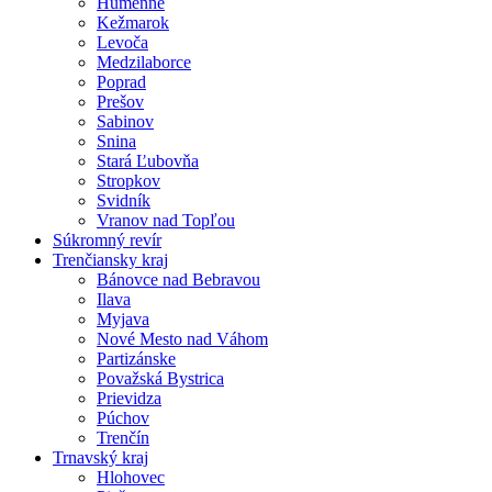
Humenné
Kežmarok
Levoča
Medzilaborce
Poprad
Prešov
Sabinov
Snina
Stará Ľubovňa
Stropkov
Svidník
Vranov nad Topľou
Súkromný revír
Trenčiansky kraj
Bánovce nad Bebravou
Ilava
Myjava
Nové Mesto nad Váhom
Partizánske
Považská Bystrica
Prievidza
Púchov
Trenčín
Trnavský kraj
Hlohovec