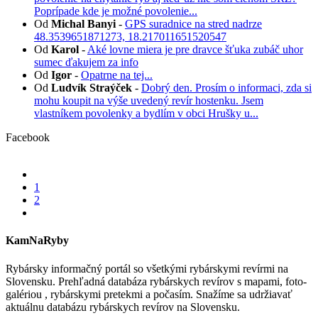
Poprípade kde je možné povolenie...
Od
Michal Banyi
-
GPS suradnice na stred nadrze
48.3539651871273, 18.217011651520547
Od
Karol
-
Aké lovne miera je pre dravce šťuka zubáč uhor
sumec ďakujem za info
Od
Igor
-
Opatrne na tej...
Od
Ludvík Straýček
-
Dobrý den. Prosím o informaci, zda si
mohu koupit na výše uvedený revír hostenku. Jsem
vlastníkem povolenky a bydlím v obci Hrušky u...
Facebook
1
2
KamNaRyby
Rybársky informačný portál so všetkými rybárskymi revírmi na
Slovensku. Prehľadná databáza rybárskych revírov s mapami, foto-
galériou , rybárskymi pretekmi a počasím. Snažíme sa udržiavať
aktuálnu databázu rybárskych revírov na Slovensku.