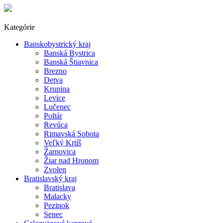
Kategórie
Banskobystrický kraj
Banská Bystrica
Banská Štiavnica
Brezno
Detva
Krupina
Levice
Lučenec
Poltár
Revúca
Rimavská Sobota
Veľký Krtíš
Žarnovica
Žiar nad Hronom
Zvolen
Bratislavský kraj
Bratislava
Malacky
Pezinok
Senec