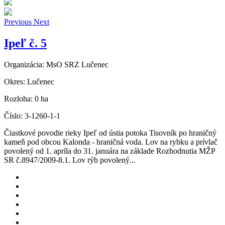
Previous
Next
Ipeľ č. 5
Organizácia:
MsO SRZ Lučenec
Okres:
Lučenec
Rozloha:
0 ha
Číslo:
3-1260-1-1
Čiastkové povodie rieky Ipeľ od ústia potoka Tisovník po hraničný
kameň pod obcou Kalonda - hraničná voda. Lov na rybku a prívlač
povolený od 1. apríla do 31. januára na základe Rozhodnutia MŽP
SR č.8947/2009-8.1. Lov rýb povolený...