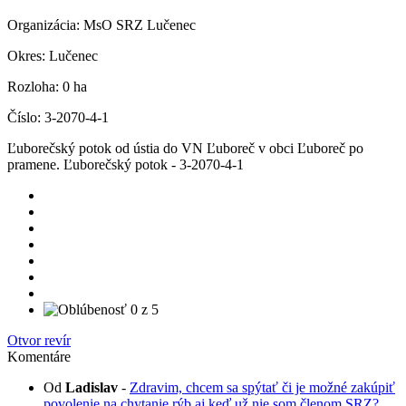
Organizácia:
MsO SRZ Lučenec
Okres:
Lučenec
Rozloha:
0 ha
Číslo:
3-2070-4-1
Ľuborečský potok od ústia do VN Ľuboreč v obci Ľuboreč po
pramene. Ľuborečský potok - 3-2070-4-1
Otvor revír
Komentáre
Od
Ladislav
-
Zdravim, chcem sa spýtať či je možné zakúpiť
povolenie na chytanie rýb aj keď už nie som členom SRZ?