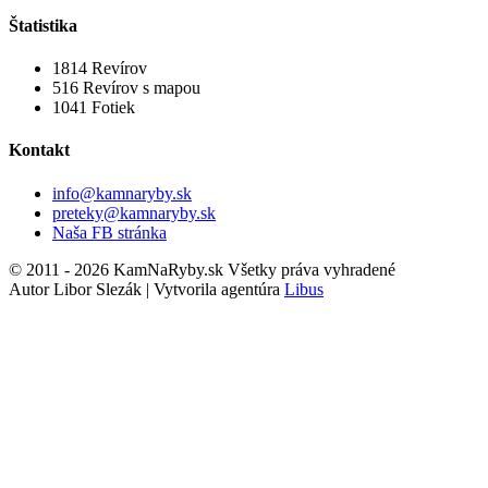
Štatistika
1814
Revírov
516
Revírov s mapou
1041
Fotiek
Kontakt
info@kamnaryby.sk
preteky@kamnaryby.sk
Naša FB stránka
© 2011 - 2026 KamNaRyby.sk Všetky práva vyhradené
Autor Libor Slezák | Vytvorila agentúra
Libus