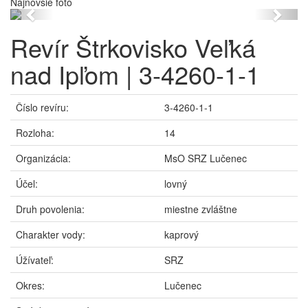
Najnovšie foto
Previous
Next
Revír Štrkovisko Veľká
nad Ipľom | 3-4260-1-1
Číslo revíru:
3-4260-1-1
Rozloha:
14
Organizácia:
MsO SRZ Lučenec
Účel:
lovný
Druh povolenia:
miestne zvláštne
Charakter vody:
kaprový
Úžívateľ:
SRZ
Okres:
Lučenec