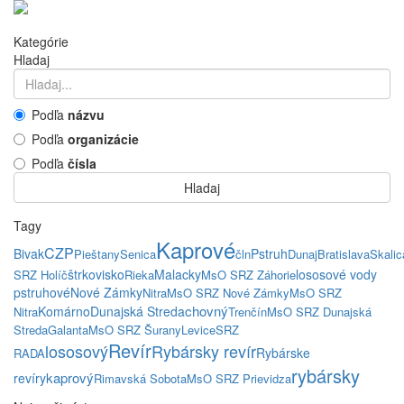
Kategórie
Hladaj
Podľa
názvu
Podľa
organizácie
Podľa
čísla
Hladaj
Tagy
Kaprové
CZP
Bivak
Pstruh
Pieštany
Senica
čln
Dunaj
Bratislava
Skalic
štrkovisko
Malacky
lososové vody
SRZ Holíč
Rieka
MsO SRZ Záhorie
pstruhové
Nové Zámky
Nitra
MsO SRZ Nové Zámky
MsO SRZ
chovný
Komárno
Dunajská Streda
Nitra
Trenčín
MsO SRZ Dunajská
Streda
Galanta
MsO SRZ Šurany
Levice
SRZ
Revír
lososový
Rybársky revír
Rybárske
RADA
rybársky
kaprový
revíry
Rimavská Sobota
MsO SRZ Prievidza