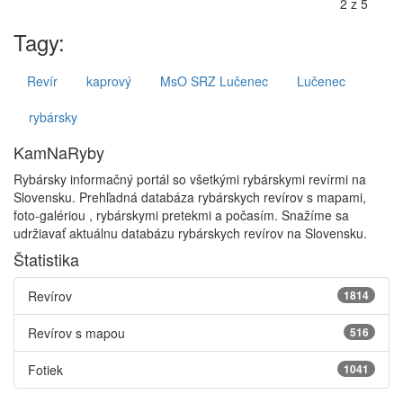
Tagy:
Revír
kaprový
MsO SRZ Lučenec
Lučenec
rybársky
KamNaRyby
Rybársky informačný portál so všetkými rybárskymi revírmi na
Slovensku. Prehľadná databáza rybárskych revírov s mapami,
foto-galériou , rybárskymi pretekmi a počasím. Snažíme sa
udržiavať aktuálnu databázu rybárskych revírov na Slovensku.
Štatistika
Revírov
1814
Revírov s mapou
516
Fotiek
1041