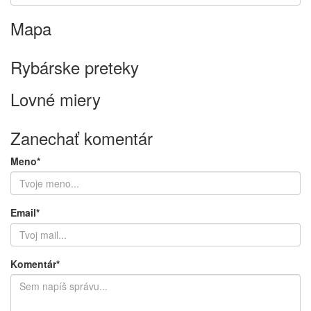
Mapa
Keyboard shortcuts
Image may be subject to copyright
Terms
Rybárske preteky
Lovné miery
Zanechať komentár
Meno*
Email*
Komentár*