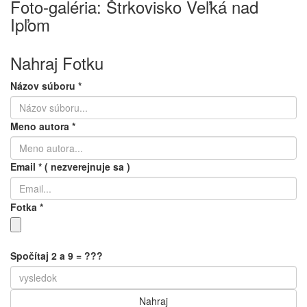
Foto-galéria: Štrkovisko Veľká nad
Ipľom
Nahraj Fotku
Názov súboru
*
Meno autora
*
Email
*
( nezverejnuje sa )
Fotka
*
Spočítaj 2 a 9 = ???