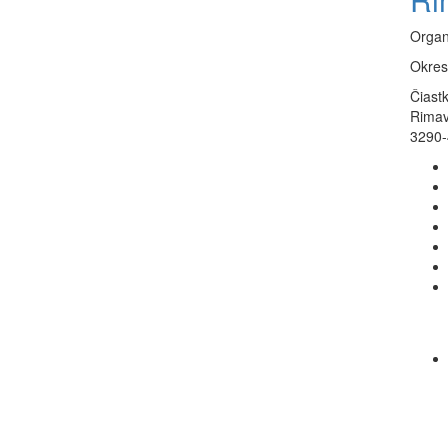
Organ
Okres
Čiast
Rimav
3290-