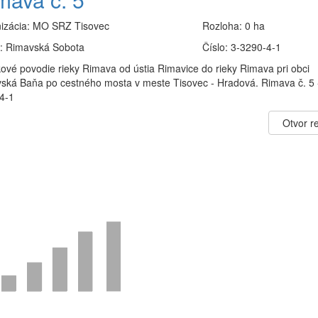
izácia:
MO SRZ Tisovec
Rozloha:
0 ha
:
Rimavská Sobota
Číslo:
3-3290-4-1
kové povodie rieky Rimava od ústia Rimavice do rieky Rimava pri obci
ská Baňa po cestného mosta v meste Tisovec - Hradová. Rimava č. 5 
4-1
Otvor re