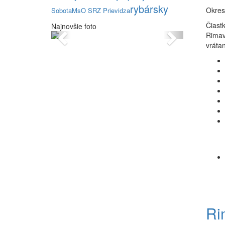
rybársky
Okres
Sobota
MsO SRZ Prievidza
Čiast
Najnovšie foto
Previous
Next
Rimav
vráta
Ri