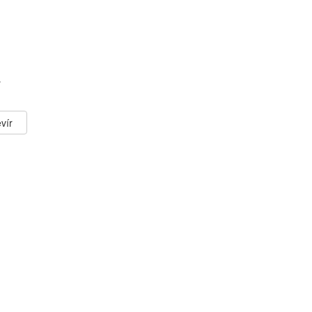
ý
vír