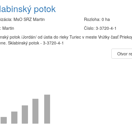
labinský potok
izácia:
MsO SRZ Martin
Rozloha:
0 ha
:
Martin
Číslo:
3-3720-4-1
nský potok /Jordán/ od ústia do rieky Turiec v meste Vrútky časť Priek
ne. Sklabinský potok - 3-3720-4-1
Otvor re