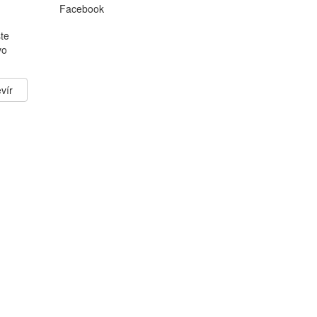
Facebook
te
vo
vír