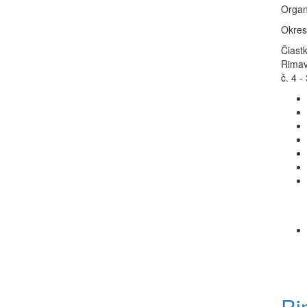
Organ
Okres
Čiast
Rimav
č. 4 -
Ri