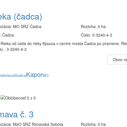
eka (čadca)
izácia:
MO SRZ Čadca
Rozloha:
0 ha
:
Čadca
Číslo:
3-3240-4-2
 Rieka od ústia do rieky Kysuca v centre mesta Čadca po pramene. Ri
a) - 3-3240-4-2
Otvor re
Kapor
ratislava
Skalica
MO
mava č. 3
izácia:
MsO SRZ Rimavská Sobota
Rozloha:
0 ha