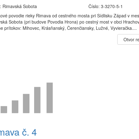
:
Rimavská Sobota
Číslo:
3-3270-5-1
kové povodie rieky Rimava od cestného mosta pri Sídlisku Západ v mes
ská Sobota (pri budove Povodia Hrona) po cestný most v obci Hracho
ne prítokov: Mihovec, Krásňanský, Čerenčiansky, Lužné, Vyvieračka....
Otvor re
mava č. 4