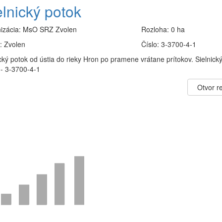
elnický potok
izácia:
MsO SRZ Zvolen
Rozloha:
0 ha
:
Zvolen
Číslo:
3-3700-4-1
cký potok od ústia do rieky Hron po pramene vrátane prítokov. Sielnick
 - 3-3700-4-1
Otvor re