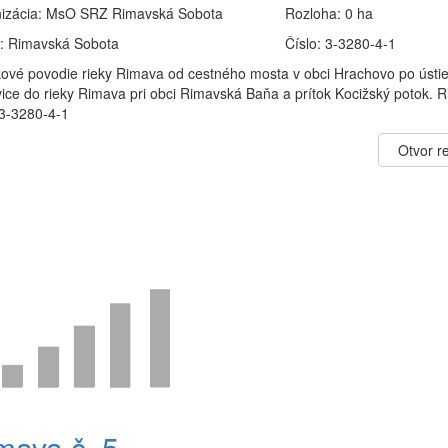
izácia:
MsO SRZ Rimavská Sobota
Rozloha:
0 ha
:
Rimavská Sobota
Číslo:
3-3280-4-1
kové povodie rieky Rimava od cestného mosta v obci Hrachovo po ústi
ice do rieky Rimava pri obci Rimavská Baňa a prítok Kocižský potok. 
 3-3280-4-1
Otvor re
mava č. 5