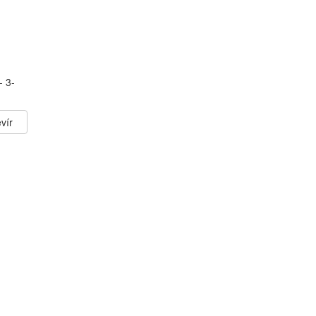
- 3-
vír