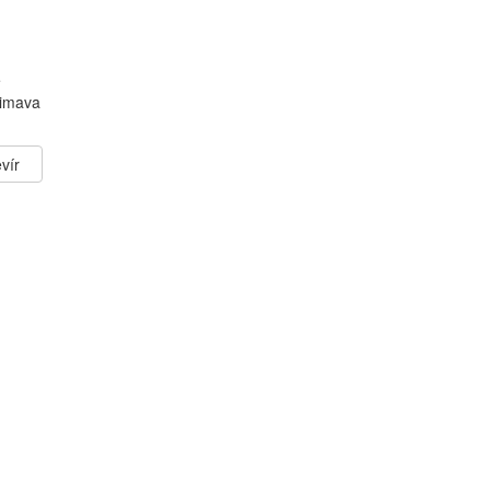
e
Rimava
vír