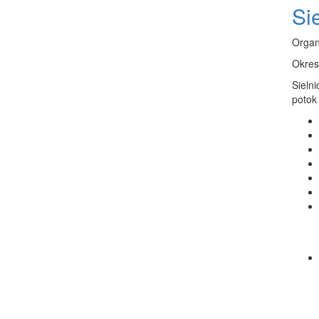
Si
Organ
Okres
Sielni
potok