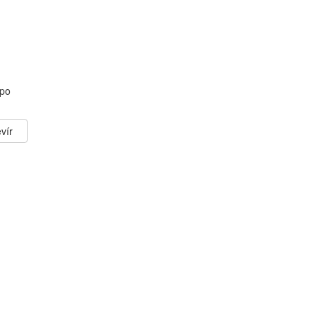
 po
vír