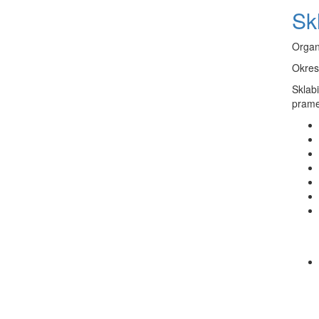
Sk
Organ
Okres
Sklabi
prame