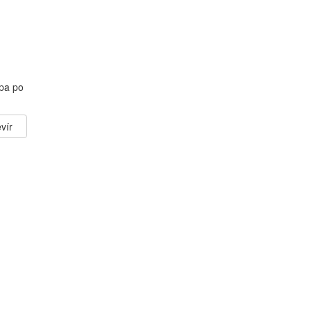
opa po
vír