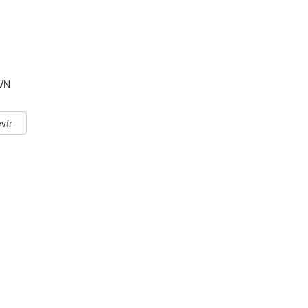
 VN
vír