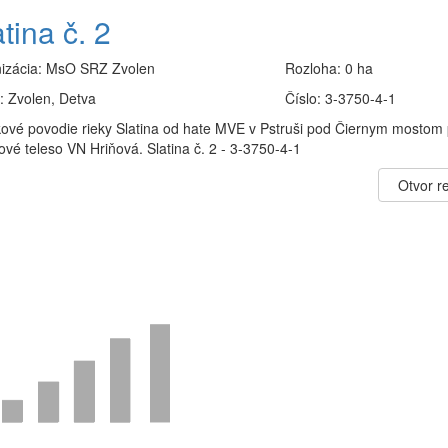
tina č. 2
izácia:
MsO SRZ Zvolen
Rozloha:
0 ha
:
Zvolen, Detva
Číslo:
3-3750-4-1
kové povodie rieky Slatina od hate MVE v Pstruši pod Čiernym mostom
vé teleso VN Hriňová. Slatina č. 2 - 3-3750-4-1
Otvor re