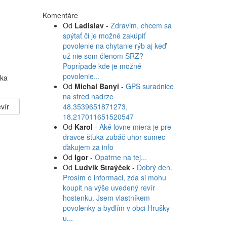
Komentáre
Od
Ladislav
-
Zdravim, chcem sa
spýtať či je možné zakúpiť
povolenie na chytanie rýb aj keď
už nie som členom SRZ?
Poprípade kde je možné
povolenie...
eka
Od
Michal Banyi
-
GPS suradnice
na stred nadrze
vír
48.3539651871273,
18.217011651520547
Od
Karol
-
Aké lovne miera je pre
dravce šťuka zubáč uhor sumec
ďakujem za info
Od
Igor
-
Opatrne na tej...
Od
Ludvík Straýček
-
Dobrý den.
Prosím o informaci, zda si mohu
koupit na výše uvedený revír
hostenku. Jsem vlastníkem
povolenky a bydlím v obci Hrušky
u...