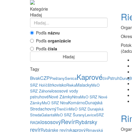
Kategórie
Ri
Hladaj
Organ
Podľa
názvu
Okres
Podľa
organizácie
Potok
Podľa
čísla
(čadc
Hladaj
Tagy
Kaprové
CZP
Bivak
Pstruh
Pieštany
Senica
čln
Dunaj
B
štrkovisko
Malacky
SRZ Holíč
Rieka
MsO
lososové vody
SRZ Záhorie
pstruhové
Nové Zámky
Nitra
MsO SRZ Nové
Komárno
Dunajská
Zámky
MsO SRZ Nitra
chovný
Streda
Trenčín
MsO SRZ Dunajská
Streda
Galanta
MsO SRZ Šurany
Levice
SRZ
Ri
Revír
lososový
Rybársky
RADA
revír
Organ
kaprový
Rybárske revíry
Rimavská