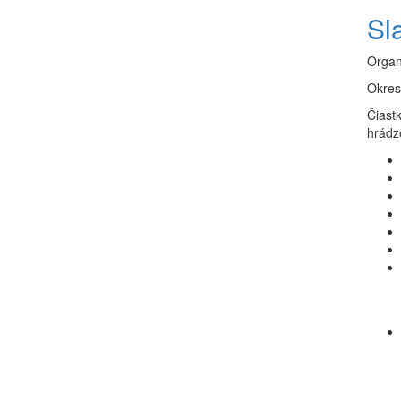
Sla
Organ
Okres
Čiast
hrádzo