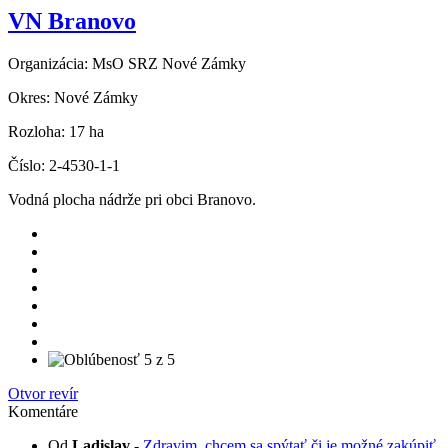
VN Branovo
Organizácia:
MsO SRZ Nové Zámky
Okres:
Nové Zámky
Rozloha:
17 ha
Číslo:
2-4530-1-1
Vodná plocha nádrže pri obci Branovo.
Otvor revír
Komentáre
Od
Ladislav
-
Zdravim, chcem sa spýtať či je možné zakúpiť