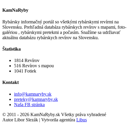
KamNaRyby
Rybársky informačný portál so všetkými rybárskymi revírmi na
Slovensku. Prehľadná databáza rybárskych revírov s mapami, foto-
galériou , rybárskymi pretekmi a počasím. Snažíme sa udržiavať
aktuálnu databázu rybárskych revírov na Slovensku.
Štatistika
1814
Revírov
516
Revírov s mapou
1041
Fotiek
Kontakt
info@kamnaryby.sk
preteky@kamnaryby.sk
Naša FB stránka
© 2011 - 2026 KamNaRyby.sk Všetky práva vyhradené
Autor Libor Slezák | Vytvorila agentúra
Libus