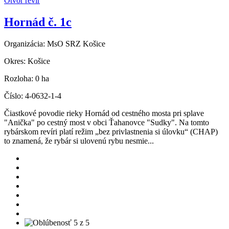
Otvor revír
Hornád č. 1c
Organizácia:
MsO SRZ Košice
Okres:
Košice
Rozloha:
0 ha
Číslo:
4-0632-1-4
Čiastkové povodie rieky Hornád od cestného mosta pri splave
"Anička" po cestný most v obci Ťahanovce "Sudky". Na tomto
rybárskom revíri platí režim „bez privlastnenia si úlovku“ (CHAP)
to znamená, že rybár si ulovenú rybu nesmie...