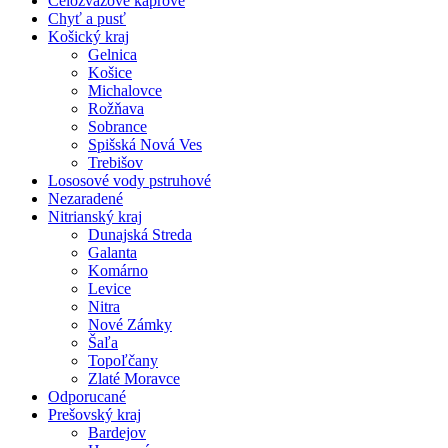
Celozväzové kaprové
Chyť a pusť
Košický kraj
Gelnica
Košice
Michalovce
Rožňava
Sobrance
Spišská Nová Ves
Trebišov
Lososové vody pstruhové
Nezaradené
Nitrianský kraj
Dunajská Streda
Galanta
Komárno
Levice
Nitra
Nové Zámky
Šaľa
Topoľčany
Zlaté Moravce
Odporucané
Prešovský kraj
Bardejov