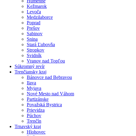
Humenné
Kežmarok
Levoča
Medzilaborce
Poprad
Prešov
Sabinov
Snina
Stará Ľubovňa
Stropkov
Svidník
Vranov nad Topľou
Súkromný revír
Trenčiansky kraj
Bánovce nad Bebravou
Ilava
Myjava
Nové Mesto nad Váhom
Partizánske
Považská Bystrica
Prievidza
Púchov
Trenčín
Trnavský kraj
Hlohovec