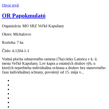
Otvor revír
OR Papokmulató
Organizácia:
MO SRZ Veľké Kapušany
Okres:
Michalovce
Rozloha:
7 ha
Číslo:
4-1204-1-1
Vodná plocha odstaveného ramena (7ha) rieky Latorica v k. ú.
mesta Veľké Kapušany. Lov kapra a ostatných druhov rýb, u
ktorých neprebieha individuálna ochrana a druhov bez stanoveného
času individuálnej ochrany, povolený od 15. mája v...