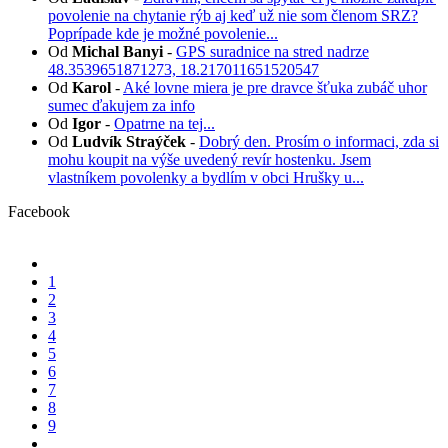
povolenie na chytanie rýb aj keď už nie som členom SRZ?
Poprípade kde je možné povolenie...
Od
Michal Banyi
-
GPS suradnice na stred nadrze
48.3539651871273, 18.217011651520547
Od
Karol
-
Aké lovne miera je pre dravce šťuka zubáč uhor
sumec ďakujem za info
Od
Igor
-
Opatrne na tej...
Od
Ludvík Straýček
-
Dobrý den. Prosím o informaci, zda si
mohu koupit na výše uvedený revír hostenku. Jsem
vlastníkem povolenky a bydlím v obci Hrušky u...
Facebook
1
2
3
4
5
6
7
8
9