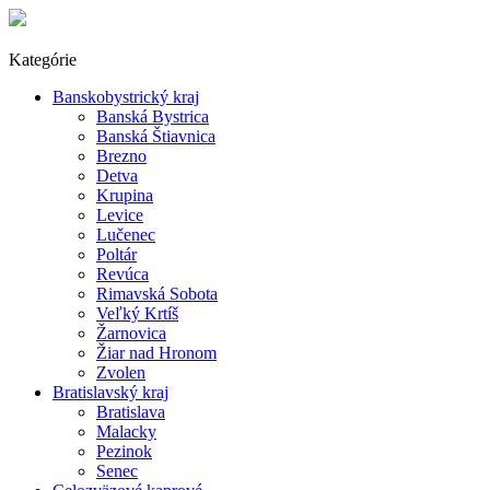
Kategórie
Banskobystrický kraj
Banská Bystrica
Banská Štiavnica
Brezno
Detva
Krupina
Levice
Lučenec
Poltár
Revúca
Rimavská Sobota
Veľký Krtíš
Žarnovica
Žiar nad Hronom
Zvolen
Bratislavský kraj
Bratislava
Malacky
Pezinok
Senec