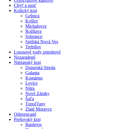
Celozväzové kaprové
Chyť a pusť
Košický kraj
Gelnica
Košice
Michalovce
Rožňava
Sobrance
Spišská Nová Ves
Trebišov
Lososové vody pstruhové
Nezaradené
Nitrianský kraj
Dunajská Streda
Galanta
Komárno
Levice
Nitra
Nové Zámky
Šaľa
Topoľčany
Zlaté Moravce
Odporucané
Prešovský kraj
Bardejov