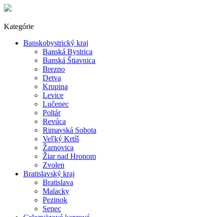
Kategórie
Banskobystrický kraj
Banská Bystrica
Banská Štiavnica
Brezno
Detva
Krupina
Levice
Lučenec
Poltár
Revúca
Rimavská Sobota
Veľký Krtíš
Žarnovica
Žiar nad Hronom
Zvolen
Bratislavský kraj
Bratislava
Malacky
Pezinok
Senec