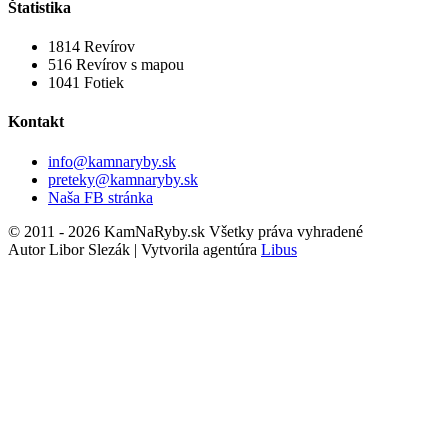
Štatistika
1814
Revírov
516
Revírov s mapou
1041
Fotiek
Kontakt
info@kamnaryby.sk
preteky@kamnaryby.sk
Naša FB stránka
© 2011 - 2026 KamNaRyby.sk Všetky práva vyhradené
Autor Libor Slezák | Vytvorila agentúra
Libus