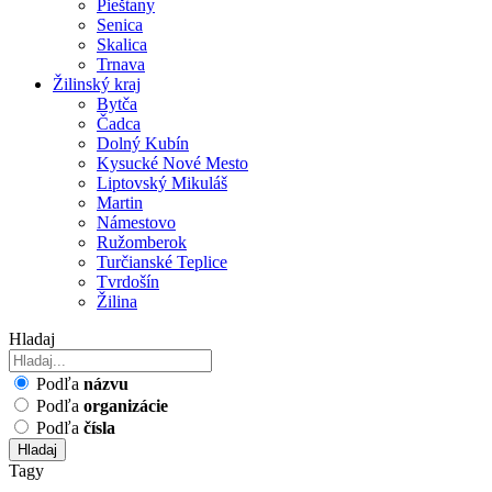
Pieštany
Senica
Skalica
Trnava
Žilinský kraj
Bytča
Čadca
Dolný Kubín
Kysucké Nové Mesto
Liptovský Mikuláš
Martin
Námestovo
Ružomberok
Turčianské Teplice
Tvrdošín
Žilina
Hladaj
Podľa
názvu
Podľa
organizácie
Podľa
čísla
Hladaj
Tagy