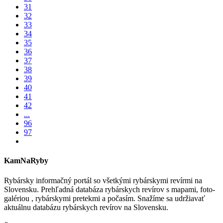
31
32
33
34
35
36
37
38
39
40
41
42
...
96
97
KamNaRyby
Rybársky informačný portál so všetkými rybárskymi revírmi na
Slovensku. Prehľadná databáza rybárskych revírov s mapami, foto-
galériou , rybárskymi pretekmi a počasím. Snažíme sa udržiavať
aktuálnu databázu rybárskych revírov na Slovensku.