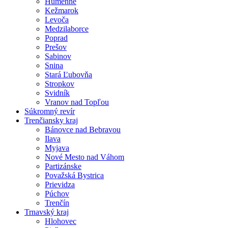
Humenné
Kežmarok
Levoča
Medzilaborce
Poprad
Prešov
Sabinov
Snina
Stará Ľubovňa
Stropkov
Svidník
Vranov nad Topľou
Súkromný revír
Trenčiansky kraj
Bánovce nad Bebravou
Ilava
Myjava
Nové Mesto nad Váhom
Partizánske
Považská Bystrica
Prievidza
Púchov
Trenčín
Trnavský kraj
Hlohovec