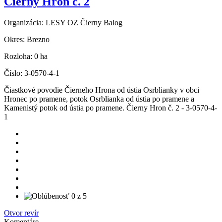
Čierny Hron č. 2
Organizácia:
LESY OZ Čierny Balog
Okres:
Brezno
Rozloha:
0 ha
Číslo:
3-0570-4-1
Čiastkové povodie Čierneho Hrona od ústia Osrblianky v obci
Hronec po pramene, potok Osrblianka od ústia po pramene a
Kamenistý potok od ústia po pramene. Čierny Hron č. 2 - 3-0570-4-
1
Otvor revír
Komentáre