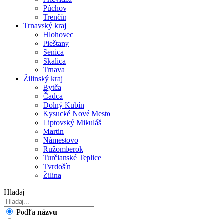
Púchov
Trenčín
Trnavský kraj
Hlohovec
Pieštany
Senica
Skalica
Trnava
Žilinský kraj
Bytča
Čadca
Dolný Kubín
Kysucké Nové Mesto
Liptovský Mikuláš
Martin
Námestovo
Ružomberok
Turčianské Teplice
Tvrdošín
Žilina
Hladaj
Podľa
názvu