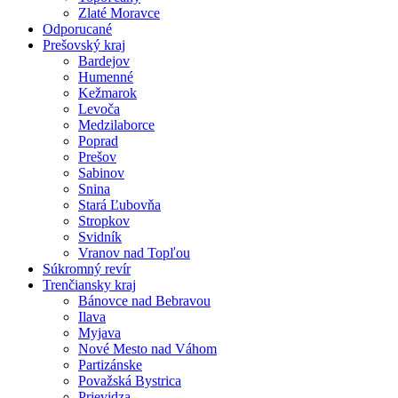
Zlaté Moravce
Odporucané
Prešovský kraj
Bardejov
Humenné
Kežmarok
Levoča
Medzilaborce
Poprad
Prešov
Sabinov
Snina
Stará Ľubovňa
Stropkov
Svidník
Vranov nad Topľou
Súkromný revír
Trenčiansky kraj
Bánovce nad Bebravou
Ilava
Myjava
Nové Mesto nad Váhom
Partizánske
Považská Bystrica
Prievidza