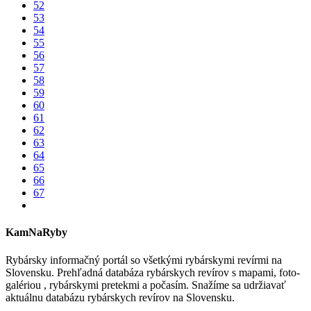
52
53
54
55
56
57
58
59
60
61
62
63
64
65
66
67
KamNaRyby
Rybársky informačný portál so všetkými rybárskymi revírmi na
Slovensku. Prehľadná databáza rybárskych revírov s mapami, foto-
galériou , rybárskymi pretekmi a počasím. Snažíme sa udržiavať
aktuálnu databázu rybárskych revírov na Slovensku.