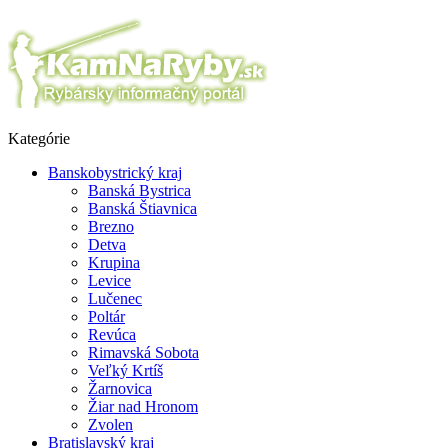
Kategórie
Banskobystrický kraj
Banská Bystrica
Banská Štiavnica
Brezno
Detva
Krupina
Levice
Lučenec
Poltár
Revúca
Rimavská Sobota
Veľký Krtíš
Žarnovica
Žiar nad Hronom
Zvolen
Bratislavský kraj