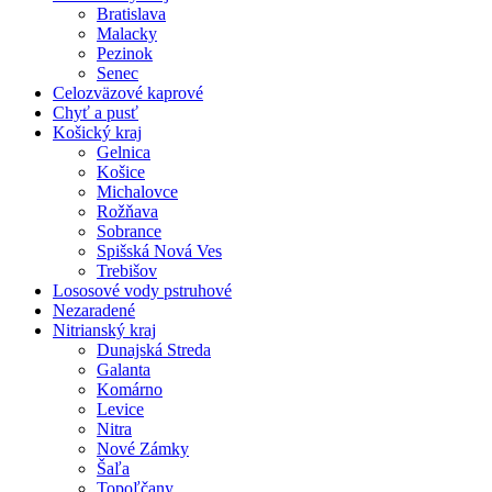
Bratislava
Malacky
Pezinok
Senec
Celozväzové kaprové
Chyť a pusť
Košický kraj
Gelnica
Košice
Michalovce
Rožňava
Sobrance
Spišská Nová Ves
Trebišov
Lososové vody pstruhové
Nezaradené
Nitrianský kraj
Dunajská Streda
Galanta
Komárno
Levice
Nitra
Nové Zámky
Šaľa
Topoľčany