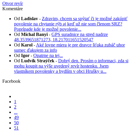
Otvor revír
Komentáre
Od
Ladislav
-
Zdravim, chcem sa spýtať či je možné zakúpiť
povolenie na chytanie rýb aj keď už nie som členom SRZ?
Poprípade kde je možné povolenie...
Od
Michal Banyi
-
GPS suradnice na stred nadrze
48.3539651871273, 18.217011651520547
Od
Karol
-
Aké lovne miera je pre dravce šťuka zubáč uhor
sumec ďakujem za info
Od
Igor
-
Opatrne na tej...
Od
Ludvík Straýček
-
Dobrý den. Prosím o informaci, zda si
mohu koupit na výše uvedený revír hostenku. Jsem
vlastníkem povolenky a bydlím v obci Hrušky u...
Facebook
1
2
...
49
50
51