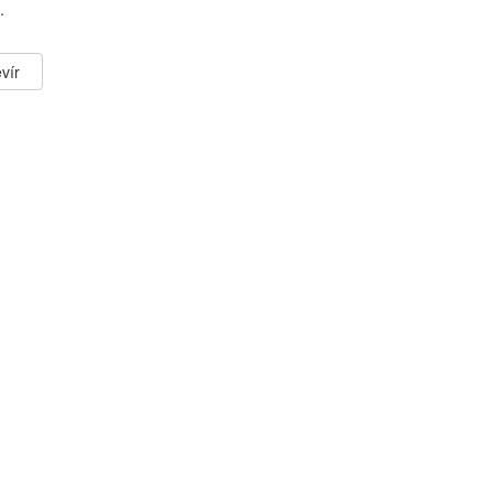
.
vír