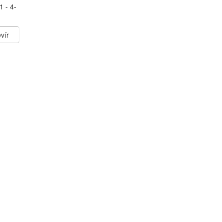
1 - 4-
vír