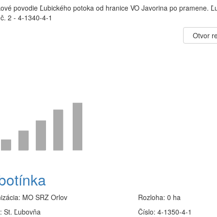
kové povodie Ľubického potoka od hranice VO Javorina po pramene. Ľ
č. 2 - 4-1340-4-1
Otvor re
botínka
izácia:
MO SRZ Orlov
Rozloha:
0 ha
:
St. Ľubovňa
Číslo:
4-1350-4-1