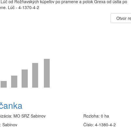
 Lúč od Rožňavských kúpeľov po pramene a potok Grexa od ústia po
ne. Lúč - 4-1370-4-2
Otvor re
čanka
izácia:
MO SRZ Sabinov
Rozloha:
0 ha
:
Sabinov
Číslo:
4-1380-4-2