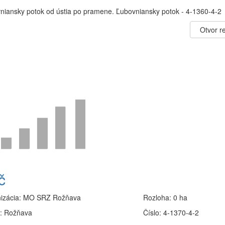
niansky potok od ústia po pramene. Ľubovniansky potok - 4-1360-4-2
Otvor re
č
izácia:
MO SRZ Rožňava
Rozloha:
0 ha
:
Rožňava
Číslo:
4-1370-4-2