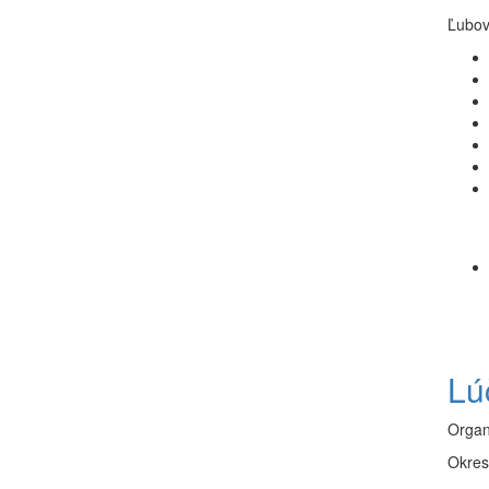
Ľubov
Lú
Organ
Okres