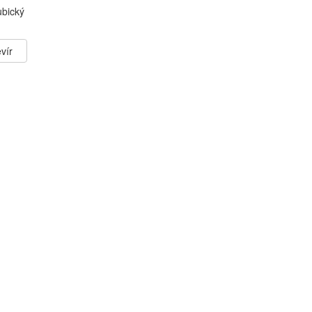
ubický
vír