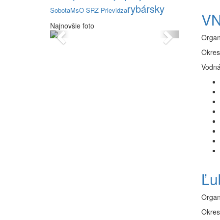
rybársky
Sobota
MsO SRZ Prievidza
VN
Najnovšie foto
Previous
Next
Organ
Okres
Vodná
Ľu
Organ
Okres