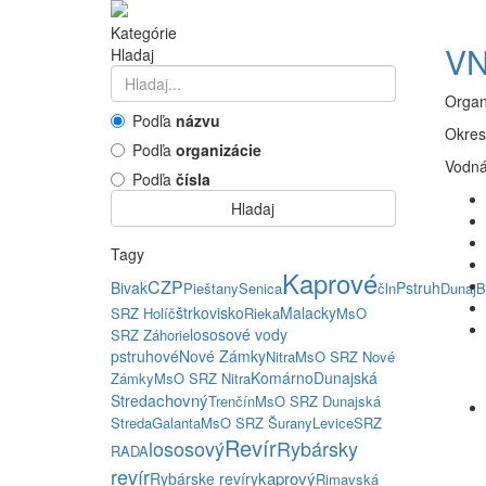
Kategórie
VN
Hladaj
Organ
Podľa
názvu
Okres
Podľa
organizácie
Vodná
Podľa
čísla
Hladaj
Tagy
Kaprové
CZP
Bivak
Pstruh
Pieštany
Senica
čln
Dunaj
B
štrkovisko
Malacky
SRZ Holíč
Rieka
MsO
lososové vody
SRZ Záhorie
pstruhové
Nové Zámky
Nitra
MsO SRZ Nové
Komárno
Dunajská
Zámky
MsO SRZ Nitra
chovný
Streda
Trenčín
MsO SRZ Dunajská
Streda
Galanta
MsO SRZ Šurany
Levice
SRZ
Revír
lososový
Rybársky
RADA
revír
kaprový
Rybárske revíry
Rimavská