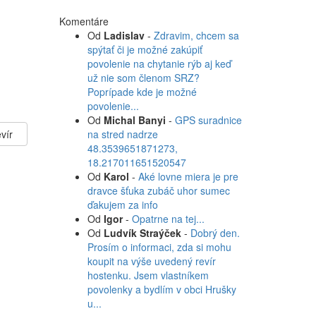
Komentáre
Od
Ladislav
-
Zdravim, chcem sa
spýtať či je možné zakúpiť
povolenie na chytanie rýb aj keď
už nie som členom SRZ?
Poprípade kde je možné
povolenie...
Od
Michal Banyi
-
GPS suradnice
vír
na stred nadrze
48.3539651871273,
18.217011651520547
Od
Karol
-
Aké lovne miera je pre
dravce šťuka zubáč uhor sumec
ďakujem za info
Od
Igor
-
Opatrne na tej...
Od
Ludvík Straýček
-
Dobrý den.
Prosím o informaci, zda si mohu
koupit na výše uvedený revír
hostenku. Jsem vlastníkem
povolenky a bydlím v obci Hrušky
u...