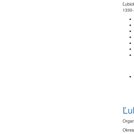
Ľubick
1330-
Ľu
Organ
Okres