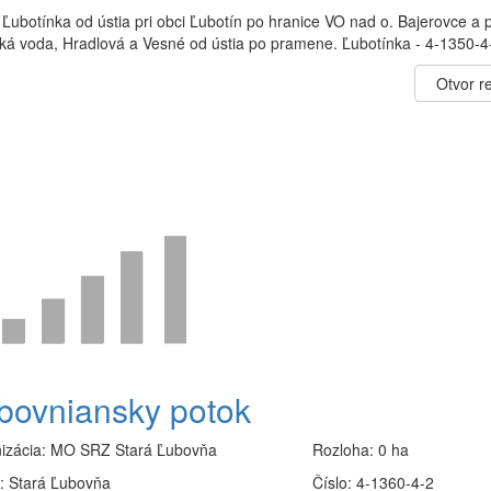
 Ľubotínka od ústia pri obci Ľubotín po hranice VO nad o. Bajerovce a 
ská voda, Hradlová a Vesné od ústia po pramene. Ľubotínka - 4-1350-4
Otvor re
bovniansky potok
izácia:
MO SRZ Stará Ľubovňa
Rozloha:
0 ha
:
Stará Ľubovňa
Číslo:
4-1360-4-2