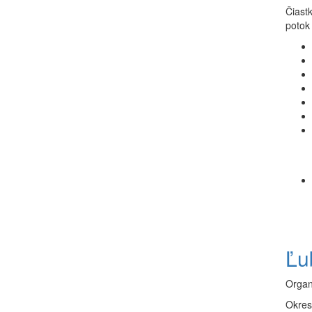
Čiast
potok 
Ľu
Organ
Okres