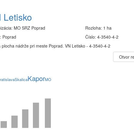
 Letisko
izácia:
MO SRZ Poprad
Rozloha:
1 ha
:
Poprad
Číslo:
4-3540-4-2
 plocha nádrže pri meste Poprad. VN Letisko - 4-3540-4-2
Otvor re
Kapor
ratislava
Skalica
MO