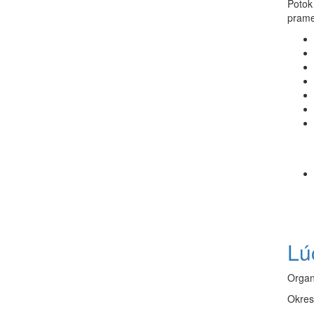
Potok
prame
Lú
Organ
Okres