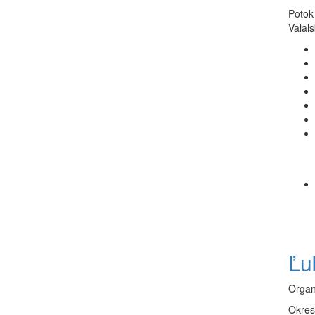
Potok
Valal
Ľu
Organ
Okres