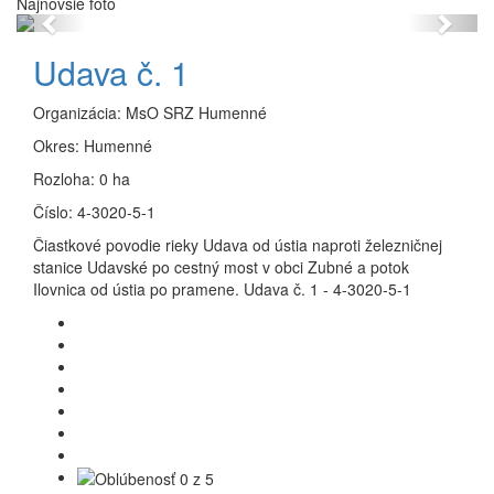
Najnovšie foto
Previous
Next
Udava č. 1
Organizácia:
MsO SRZ Humenné
Okres:
Humenné
Rozloha:
0 ha
Číslo:
4-3020-5-1
Čiastkové povodie rieky Udava od ústia naproti železničnej
stanice Udavské po cestný most v obci Zubné a potok
Ilovnica od ústia po pramene. Udava č. 1 - 4-3020-5-1