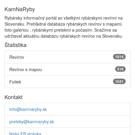
KamNaRyby
Rybársky informačný portál so všetkými rybárskymi revírmi na
Slovensku. Prehľadná databáza rybárskych revírov s mapami,
foto-galériou , rybárskymi pretekmi a počasím. Snažíme sa
udržiavať aktuálnu databázu rybárskych revírov na Slovensku.
Štatistika
Revírov
1814
Revírov s mapou
516
Fotiek
1041
Kontakt
info@kamnaryby.sk
preteky@kamnaryby.sk
Naša FB stránka