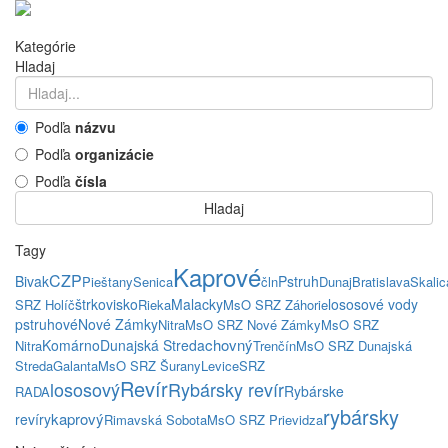
Kategórie
Hladaj
Podľa
názvu
Podľa
organizácie
Podľa
čísla
Hladaj
Tagy
Kaprové
CZP
Bivak
Pstruh
Pieštany
Senica
čln
Dunaj
Bratislava
Skalic
štrkovisko
Malacky
lososové vody
SRZ Holíč
Rieka
MsO SRZ Záhorie
pstruhové
Nové Zámky
Nitra
MsO SRZ Nové Zámky
MsO SRZ
chovný
Komárno
Dunajská Streda
Nitra
Trenčín
MsO SRZ Dunajská
Streda
Galanta
MsO SRZ Šurany
Levice
SRZ
Revír
lososový
Rybársky revír
Rybárske
RADA
rybársky
kaprový
revíry
Rimavská Sobota
MsO SRZ Prievidza