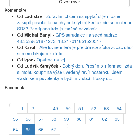
Otvor revír
Komentáre
Od
Ladislav
-
Zdravim, chcem sa spýtať či je možné
zakúpiť povolenie na chytanie rýb aj keď už nie som členom
SRZ? Poprípade kde je možné povolenie...
Od
Michal Banyi
-
GPS suradnice na stred nadrze
48.3539651871273, 18.217011651520547
Od
Karol
-
Aké lovne miera je pre dravce šťuka zubáč uhor
sumec ďakujem za info
Od
Igor
-
Opatrne na tej...
Od
Ludvík Straýček
-
Dobrý den. Prosím o informaci, zda
si mohu koupit na výše uvedený revír hostenku. Jsem
vlastníkem povolenky a bydlím v obci Hrušky u...
Facebook
1
2
...
49
50
51
52
53
54
55
56
57
58
59
60
61
62
63
64
65
66
67