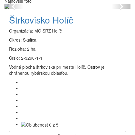
Najnovšie foto
Previous
Next
Štrkovisko Holíč
Organizácia:
MO SRZ Holíč
Okres:
Skalica
Rozloha:
2 ha
Číslo:
2-3290-1-1
Vodná plocha štrkoviska pri meste Holíč. Ostrov je
chránenou rybárskou oblasťou.