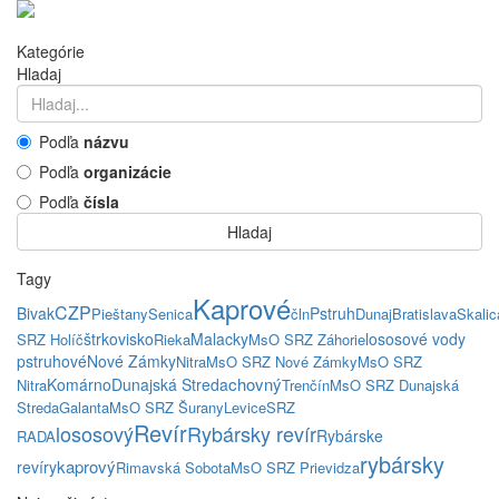
Kategórie
Hladaj
Podľa
názvu
Podľa
organizácie
Podľa
čísla
Hladaj
Tagy
Kaprové
CZP
Bivak
Pstruh
Pieštany
Senica
čln
Dunaj
Bratislava
Skalic
štrkovisko
Malacky
lososové vody
SRZ Holíč
Rieka
MsO SRZ Záhorie
pstruhové
Nové Zámky
Nitra
MsO SRZ Nové Zámky
MsO SRZ
chovný
Komárno
Dunajská Streda
Nitra
Trenčín
MsO SRZ Dunajská
Streda
Galanta
MsO SRZ Šurany
Levice
SRZ
Revír
lososový
Rybársky revír
Rybárske
RADA
rybársky
kaprový
revíry
Rimavská Sobota
MsO SRZ Prievidza