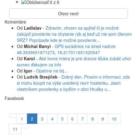
Otvor revír
Komentáre
Od
Ladislav
-
Zdravim, chcem sa spýtať či je možné
zakúpiť povolenie na chytanie rýb aj keď už nie som členom
SRZ? Poprípade kde je možné povolenie...
Od
Michal Banyi
-
GPS suradnice na stred nadrze
48.3539651871273, 18.217011651520547
Od
Karol
-
Aké lovne miera je pre dravce šťuka zubáč uhor
sumec ďakujem za info
Od
Igor
-
Opatrne na tej...
Od
Ludvík Straýček
-
Dobrý den. Prosím o informaci, zda
si mohu koupit na výše uvedený revír hostenku. Jsem
vlastníkem povolenky a bydlím v obci Hrušky u...
Facebook
1
2
3
4
5
6
7
8
9
10
11