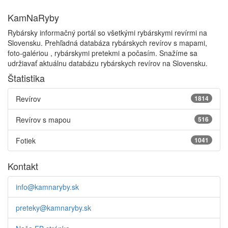
KamNaRyby
Rybársky informačný portál so všetkými rybárskymi revírmi na
Slovensku. Prehľadná databáza rybárskych revírov s mapami,
foto-galériou , rybárskymi pretekmi a počasím. Snažíme sa
udržiavať aktuálnu databázu rybárskych revírov na Slovensku.
Štatistika
Revírov
1814
Revírov s mapou
516
Fotiek
1041
Kontakt
info@kamnaryby.sk
preteky@kamnaryby.sk