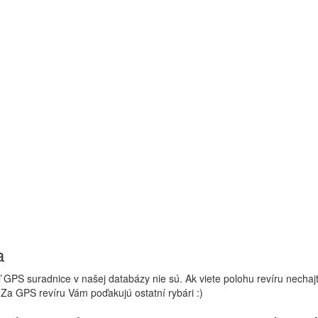
a
 GPS suradnice v našej databázy nie sú. Ak viete polohu revíru nechaj
 Za GPS revíru Vám poďakujú ostatní rybári :)