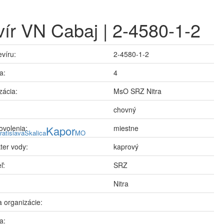
ír VN Cabaj | 2-4580-1-2
evíru:
2-4580-1-2
a:
4
zácia:
MsO SRZ Nitra
chovný
ovolenia:
Kapor
miestne
ratislava
Skalica
MO
ter vody:
kaprový
ľ:
SRZ
Nitra
 organizácie:
a: