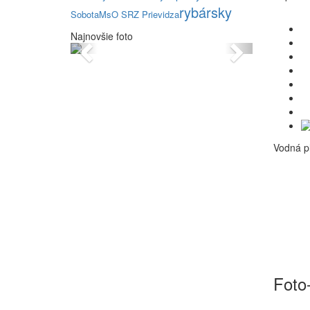
rybársky
Sobota
MsO SRZ Prievidza
Najnovšie foto
Previous
Next
Vodná pl
Foto