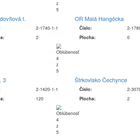
ovítová I.
OR Malá Hangócka
:
2-1740-1-1
Číslo:
2-178
a:
2
Plocha:
0
. 3
Štrkovisko Čechynce
:
2-1420-1-1
Číslo:
2-307
a:
120
Plocha:
2