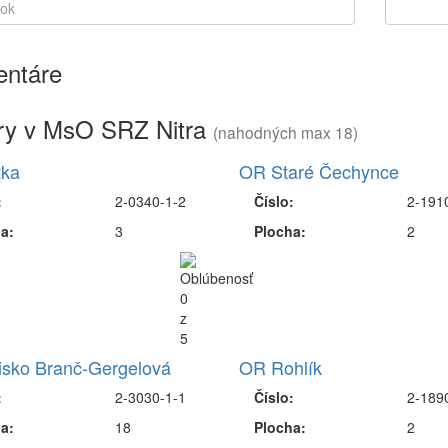
ntáre
ry v MsO SRZ Nitra
(nahodných max 18)
tka
OR Staré Čechynce
:
2-0340-1-2
Číslo:
2-191
a:
3
Plocha:
2
isko Branč-Gergelová
OR Rohlík
:
2-3030-1-1
Číslo:
2-189
a:
18
Plocha:
2