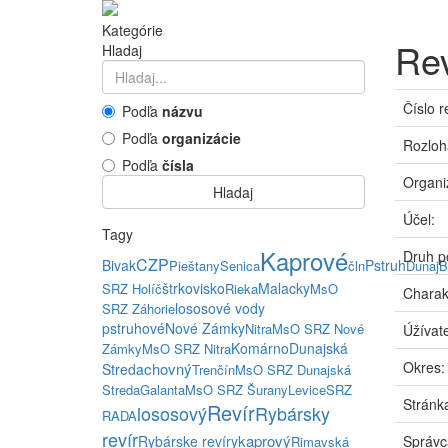
Kategórie
Rev
Hladaj
Číslo r
Podľa
názvu
Podľa
organizácie
Rozloh
Podľa
čísla
Organi
Hladaj
Účel:
Tagy
Kaprové
Druh p
CZP
Bivak
Pstruh
Pieštany
Senica
čln
Dunaj
B
štrkovisko
Malacky
SRZ Holíč
Rieka
MsO
Charak
lososové vody
SRZ Záhorie
pstruhové
Nové Zámky
Nitra
MsO SRZ Nové
Úžívate
Komárno
Dunajská
Zámky
MsO SRZ Nitra
Okres:
chovný
Streda
Trenčín
MsO SRZ Dunajská
Streda
Galanta
MsO SRZ Šurany
Levice
SRZ
Stránka
Revír
lososový
Rybársky
RADA
revír
kaprový
Rybárske revíry
Správc
Rimavská