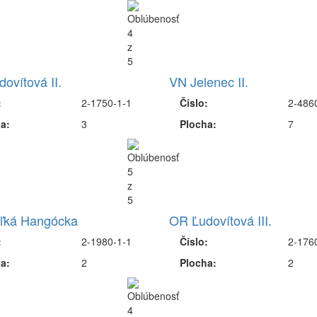
ovítová II.
VN Jelenec II.
:
2-1750-1-1
Číslo:
2-486
a:
3
Plocha:
7
ľká Hangócka
OR Ľudovítová III.
:
2-1980-1-1
Číslo:
2-176
a:
2
Plocha:
2