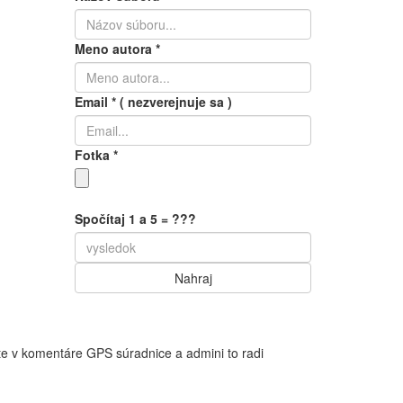
Meno autora
*
Email
*
( nezverejnuje sa )
Fotka
*
Spočítaj 1 a 5 = ???
te v komentáre GPS súradnice a admini to radi