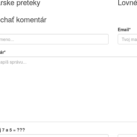
rske preteky
Lovné
chať komentár
Email*
ár*
j 7 a 5 = ???