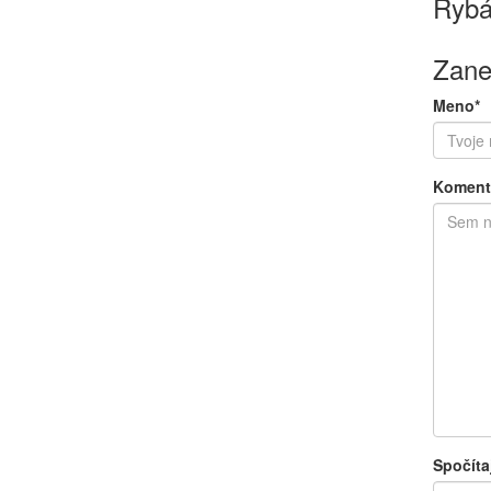
Rybá
Zane
Meno*
Koment
Spočíta