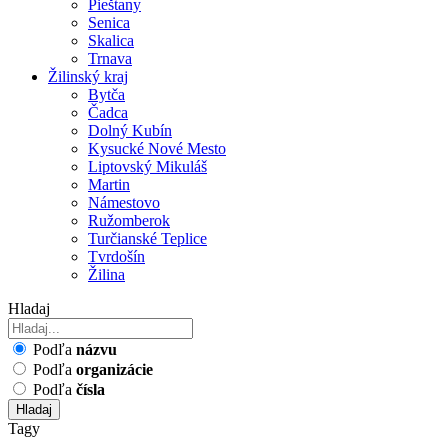
Pieštany
Senica
Skalica
Trnava
Žilinský kraj
Bytča
Čadca
Dolný Kubín
Kysucké Nové Mesto
Liptovský Mikuláš
Martin
Námestovo
Ružomberok
Turčianské Teplice
Tvrdošín
Žilina
Hladaj
Podľa
názvu
Podľa
organizácie
Podľa
čísla
Hladaj
Tagy