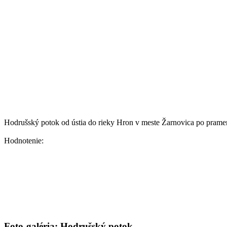
Hodrušský potok od ústia do rieky Hron v meste Žarnovica po prame
Hodnotenie:
Foto-galéria: Hodrušský potok