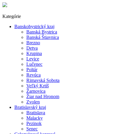
Kategórie
Banskobystrický kraj
Banská Bystrica
Banská Štiavnica
Brezno
Detva
Krupina
Levice
Lučenec
Poltár
Revúca
Rimavská Sobota
Veľký Krtíš
Žarnovica
Žiar nad Hronom
Zvolen
Bratislavský kraj
Bratislava
Malacky
Pezinok
Senec