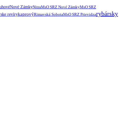
ruhové
Nové Zámky
Nitra
MsO SRZ Nové Zámky
MsO SRZ
rybársky
kaprový
ske revíry
Rimavská Sobota
MsO SRZ Prievidza