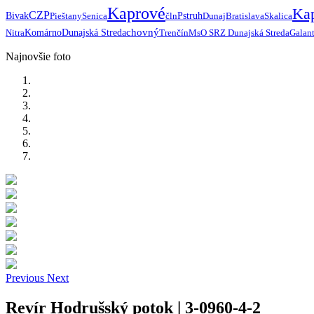
Kaprové
Ka
CZP
Bivak
Pieštany
Senica
čln
Pstruh
Dunaj
Bratislava
Skalica
chovný
Nitra
Komárno
Dunajská Streda
Trenčín
MsO SRZ Dunajská Streda
Galan
Najnovšie foto
Previous
Next
Revír Hodrušský potok | 3-0960-4-2