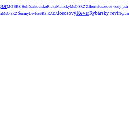
por
MO SRZ Holíč
štrkovisko
Rieka
Malacky
MsO SRZ Záhorie
lososové vody pst
Revír
lososový
Rybársky revír
ta
MsO SRZ Šurany
Levice
SRZ RADA
Rybár