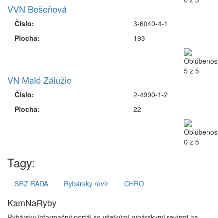
VVN Bešeňová
Číslo:
3-6040-4-1
Plocha:
193
VN Malé Zálužie
Číslo:
2-4990-1-2
Plocha:
22
Tagy:
SRZ RADA
Rybársky revír
CHRO
KamNaRyby
Rybársky informačný portál so všetkými rybárskymi revírmi na