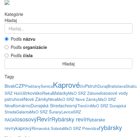
Kategórie
Hladaj
Podľa
názvu
Podľa
organizácie
Podľa
čísla
Hladaj
Tagy
Kaprové
CZP
Bivak
Pstruh
Pieštany
Senica
čln
Dunaj
Bratislava
Skalic
štrkovisko
Malacky
lososové vody
SRZ Holíč
Rieka
MsO SRZ Záhorie
pstruhové
Nové Zámky
Nitra
MsO SRZ Nové Zámky
MsO SRZ
chovný
Komárno
Dunajská Streda
Nitra
Trenčín
MsO SRZ Dunajská
Streda
Galanta
MsO SRZ Šurany
Levice
SRZ
Revír
lososový
Rybársky revír
Rybárske
RADA
rybársky
kaprový
revíry
Rimavská Sobota
MsO SRZ Prievidza