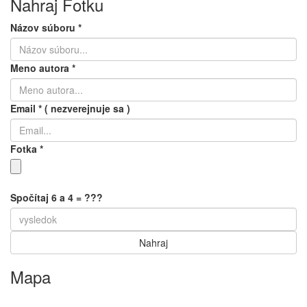
Nahraj Fotku
Názov súboru
*
Meno autora
*
Email
*
( nezverejnuje sa )
Fotka
*
Spočítaj 6 a 4 = ???
Mapa
Keyboard shortcuts
Image may be subject to copyright
Terms