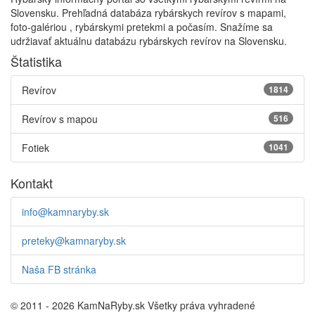
Slovensku. Prehľadná databáza rybárskych revírov s mapami,
foto-galériou , rybárskymi pretekmi a počasím. Snažíme sa
udržiavať aktuálnu databázu rybárskych revírov na Slovensku.
Štatistika
Revírov
1814
Revírov s mapou
516
Fotiek
1041
Kontakt
info@kamnaryby.sk
preteky@kamnaryby.sk
Naša FB stránka
© 2011 - 2026 KamNaRyby.sk Všetky práva vyhradené