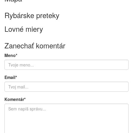
Keyboard shortcuts
Image may be subject to copyright
Terms
Rybárske preteky
Lovné miery
Zanechať komentár
Meno*
Email*
Komentár*