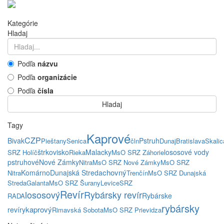
Kategórie
Hladaj
Podľa
názvu
Podľa
organizácie
Podľa
čísla
Hladaj
Tagy
Kaprové
CZP
Bivak
Pstruh
Pieštany
Senica
čln
Dunaj
Bratislava
Skalic
štrkovisko
Malacky
lososové vody
SRZ Holíč
Rieka
MsO SRZ Záhorie
pstruhové
Nové Zámky
Nitra
MsO SRZ Nové Zámky
MsO SRZ
chovný
Komárno
Dunajská Streda
Nitra
Trenčín
MsO SRZ Dunajská
Streda
Galanta
MsO SRZ Šurany
Levice
SRZ
Revír
lososový
Rybársky revír
Rybárske
RADA
rybársky
kaprový
revíry
Rimavská Sobota
MsO SRZ Prievidza