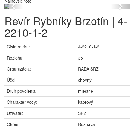
Najnovšie foto
Previous
Next
Revír Rybníky Brzotín | 4-
2210-1-2
Číslo revíru:
4-2210-1-2
Rozloha:
35
Organizácia:
RADA SRZ
Účel:
chovný
Druh povolenia:
miestne
Charakter vody:
kaprový
Úžívateľ:
SRZ
Okres:
Rožňava