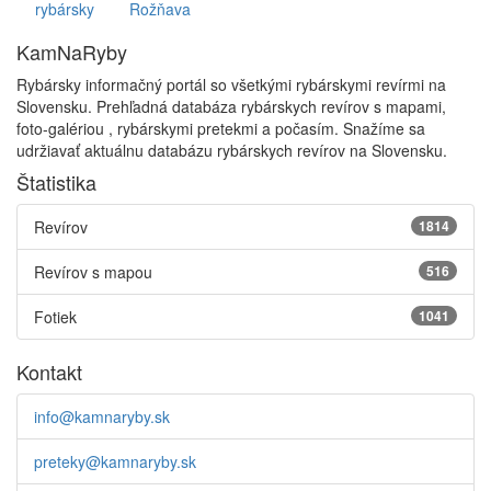
rybársky
Rožňava
KamNaRyby
Rybársky informačný portál so všetkými rybárskymi revírmi na
Slovensku. Prehľadná databáza rybárskych revírov s mapami,
foto-galériou , rybárskymi pretekmi a počasím. Snažíme sa
udržiavať aktuálnu databázu rybárskych revírov na Slovensku.
Štatistika
Revírov
1814
Revírov s mapou
516
Fotiek
1041
Kontakt
info@kamnaryby.sk
preteky@kamnaryby.sk