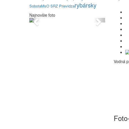
rybársky
Sobota
MsO SRZ Prievidza
Najnovšie foto
Previous
Next
Vodná pl
Foto