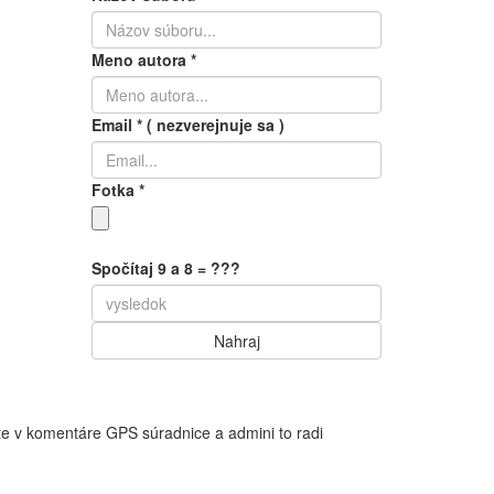
Meno autora
*
Email
*
( nezverejnuje sa )
Fotka
*
Spočítaj 9 a 8 = ???
te v komentáre GPS súradnice a admini to radi