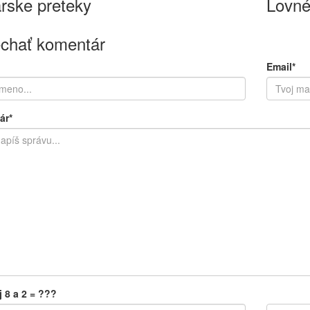
rske preteky
Lovné
chať komentár
Email*
ár*
j 8 a 2 = ???