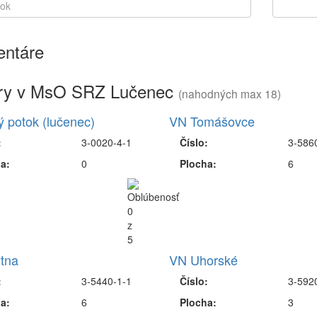
ntáre
ry v MsO SRZ Lučenec
(nahodných max 18)
 potok (lučenec)
VN Tomášovce
:
3-0020-4-1
Číslo:
3-586
a:
0
Plocha:
6
tna
VN Uhorské
:
3-5440-1-1
Číslo:
3-592
a:
6
Plocha:
3