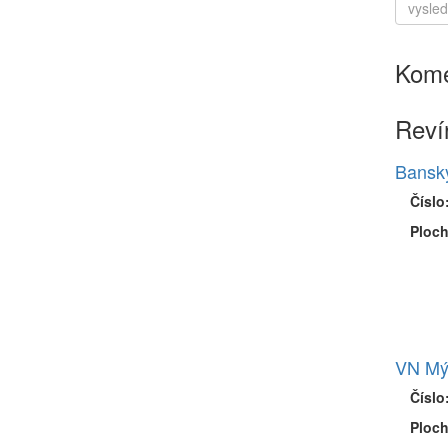
Kome
Reví
Banský
Číslo
Ploch
VN Mý
Číslo
Ploch