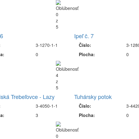
 6
Ipeľ č. 7
:
3-1270-1-1
Číslo:
3-128
a:
0
Plocha:
0
iská Trebeľovce - Lazy
Tuhársky potok
:
3-4050-1-1
Číslo:
3-442
a:
3
Plocha:
0