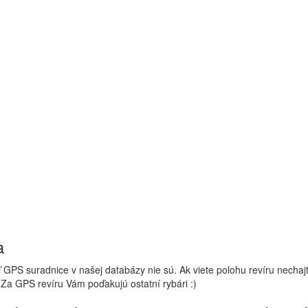
a
 GPS suradnice v našej databázy nie sú. Ak viete polohu revíru nechaj
 Za GPS revíru Vám poďakujú ostatní rybári :)