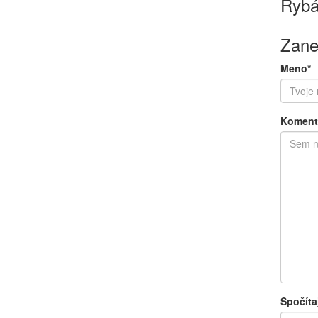
Rybá
Zane
Meno*
Koment
Spočíta