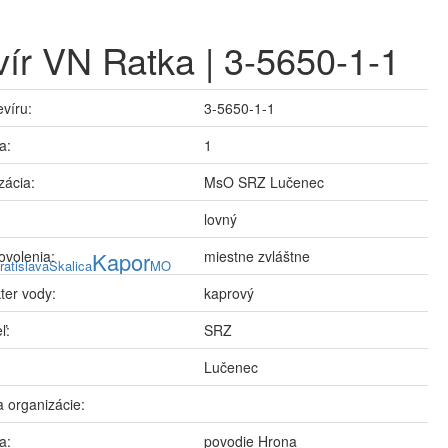
ír VN Ratka | 3-5650-1-1
evíru:
3-5650-1-1
a:
1
zácia:
MsO SRZ Lučenec
lovný
ovolenia:
Kapor
miestne zvláštne
ratislava
Skalica
MO
ter vody:
kaprový
ľ:
SRZ
Lučenec
 organizácie:
a:
povodie Hrona