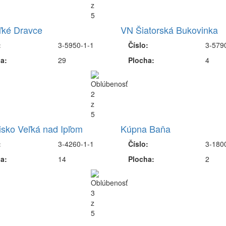
ľké Dravce
VN Šiatorská Bukovinka
:
3-5950-1-1
Číslo:
3-579
a:
29
Plocha:
4
isko Veľká nad Ipľom
Kúpna Baňa
:
3-4260-1-1
Číslo:
3-180
a:
14
Plocha:
2