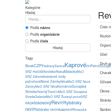
Kategórie
Rev
Hladaj
Číslo r
Podľa
názvu
Podľa
organizácie
Rozloh
Podľa
čísla
Organi
Hladaj
Účel:
Tagy
Kaprové
Druh p
CZP
Bivak
Pstruh
Pieštany
Senica
čln
Dunaj
B
štrkovisko
Malacky
SRZ Holíč
Rieka
MsO
Charak
lososové vody
SRZ Záhorie
pstruhové
Nové Zámky
Nitra
MsO SRZ Nové
Úžívate
Komárno
Dunajská
Zámky
MsO SRZ Nitra
Okres:
chovný
Streda
Trenčín
MsO SRZ Dunajská
Streda
Galanta
MsO SRZ Šurany
Levice
SRZ
Stránka
Revír
lososový
Rybársky
RADA
revír
kaprový
Rybárske revíry
Správc
Rimavská