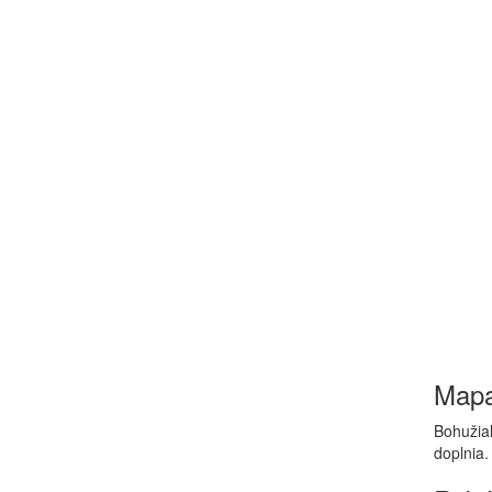
Map
Bohužiaľ
doplnia.