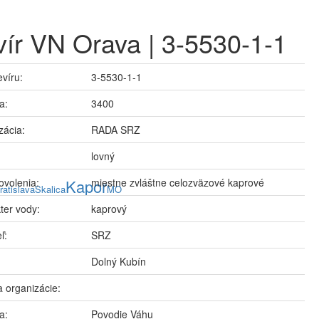
ír VN Orava | 3-5530-1-1
evíru:
3-5530-1-1
a:
3400
zácia:
RADA SRZ
lovný
ovolenia:
Kapor
miestne zvláštne celozväzové kaprové
ratislava
Skalica
MO
ter vody:
kaprový
ľ:
SRZ
Dolný Kubín
 organizácie:
a:
Povodie Váhu