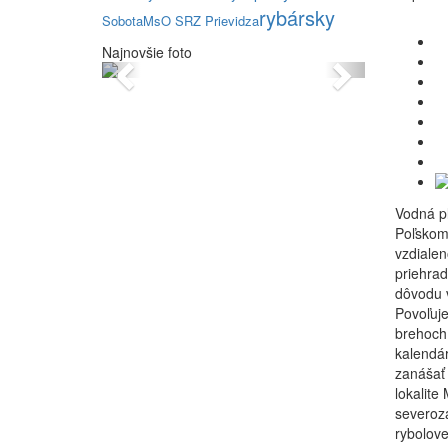
rybársky
Sobota
MsO SRZ Prievidza
Najnovšie foto
Previous
Next
Vodná pl
Poľskom,
vzdialen
priehrad
dôvodu 
Povoľuje
brehoch 
kalendár
zanášať 
lokalite
severozá
rybolove