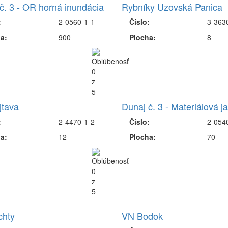
č. 3 - OR horná inundácia
Rybníky Uzovská Panica
:
2-0560-1-1
Číslo:
3-363
a:
900
Plocha:
8
jtava
Dunaj č. 3 - Materiálová 
:
2-4470-1-2
Číslo:
2-054
a:
12
Plocha:
70
chty
VN Bodok