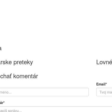
a
rske preteky
Lovné
chať komentár
Email*
ár*