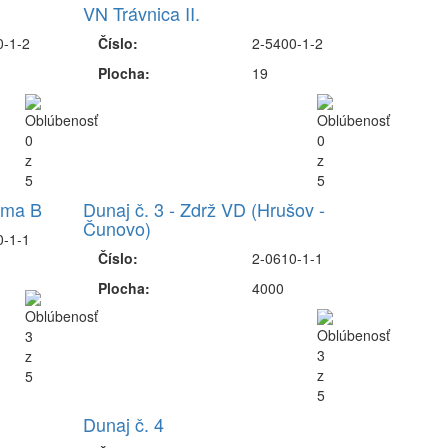
VN Trávnica II.
0-1-2
Číslo:
2-5400-1-2
Plocha:
19
jama B
Dunaj č. 3 - Zdrž VD (Hrušov -
Čunovo)
0-1-1
Číslo:
2-0610-1-1
Plocha:
4000
Dunaj č. 4