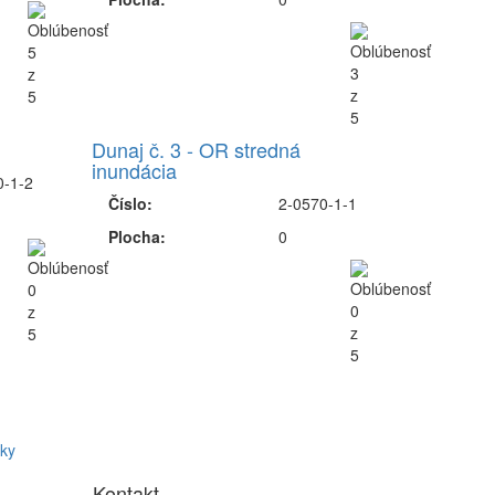
Dunaj č. 3 - OR stredná
inundácia
0-1-2
Číslo:
2-0570-1-1
Plocha:
0
ky
Kontakt