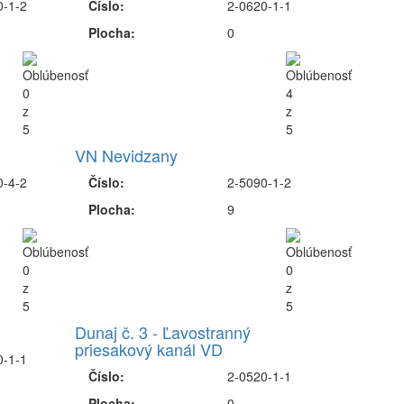
0-1-2
Číslo:
2-0620-1-1
Plocha:
0
VN Nevidzany
0-4-2
Číslo:
2-5090-1-2
Plocha:
9
Dunaj č. 3 - Ľavostranný
priesakový kanál VD
0-1-1
Číslo:
2-0520-1-1
Plocha:
0