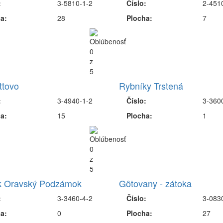
:
3-5810-1-2
Číslo:
2-451
a:
28
Plocha:
7
ttovo
Rybníky Trstená
:
3-4940-1-2
Číslo:
3-360
a:
15
Plocha:
1
k Oravský Podzámok
Gôtovany - zátoka
:
3-3460-4-2
Číslo:
3-083
a:
0
Plocha:
27