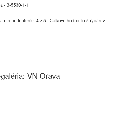
a - 3-5530-1-1
va
má hodnotenie:
4
z
5
.
Celkovo hodnotilo
5
rybárov.
-galéria: VN Orava