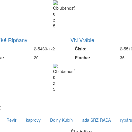
ľké Ripňany
VN Vráble
:
2-5460-1-2
Číslo:
2-551
a:
20
Plocha:
36
:
Revír
kaprový
Dolný Kubín
ada SRZ RADA
rybárs
Štatistika