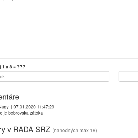
j 1 a 8 = ???
ntáre
Nagy
|
07.01.2020 11:47:29
e je bobrovska zátoka
ry v RADA SRZ
(nahodných max 18)