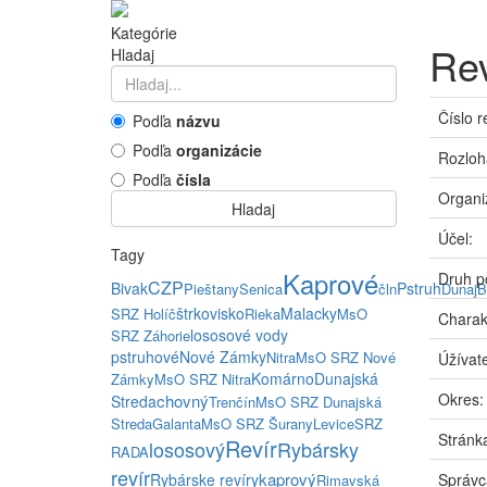
Kategórie
Rev
Hladaj
Číslo r
Podľa
názvu
Podľa
organizácie
Rozloh
Podľa
čísla
Organi
Hladaj
Účel:
Tagy
Kaprové
Druh p
CZP
Bivak
Pstruh
Pieštany
Senica
čln
Dunaj
B
štrkovisko
Malacky
SRZ Holíč
Rieka
MsO
Charak
lososové vody
SRZ Záhorie
pstruhové
Nové Zámky
Nitra
MsO SRZ Nové
Úžívate
Komárno
Dunajská
Zámky
MsO SRZ Nitra
Okres:
chovný
Streda
Trenčín
MsO SRZ Dunajská
Streda
Galanta
MsO SRZ Šurany
Levice
SRZ
Stránka
Revír
lososový
Rybársky
RADA
revír
kaprový
Rybárske revíry
Správc
Rimavská