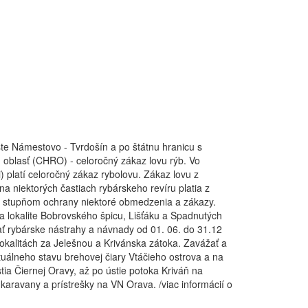
te Námestovo - Tvrdošín a po štátnu hranicu s
 oblasť (CHRO) - celoročný zákaz lovu rýb. Vo
 platí celoročný zákaz rybolovu. Zákaz lovu z
a niektorých častiach rybárskeho revíru platia z
 stupňom ochrany niektoré obmedzenia a zákazy.
a lokalite Bobrovského špicu, Lišťáku a Spadnutých
ť rybárske nástrahy a návnady od 01. 06. do 31.12
lokalitách za Jelešnou a Krivánska zátoka. Zavážať a
tuálneho stavu brehovej čiary Vtáčieho ostrova a na
ia Čiernej Oravy, až po ústie potoka Kriváň na
aravany a prístrešky na VN Orava. /viac informácií o