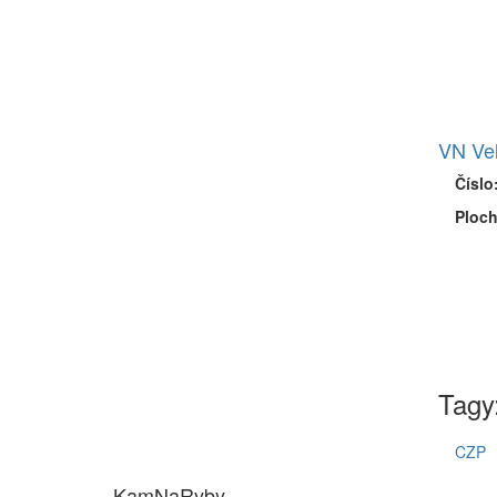
VN Ve
Číslo
Ploch
Tagy
CZP
KamNaRyby