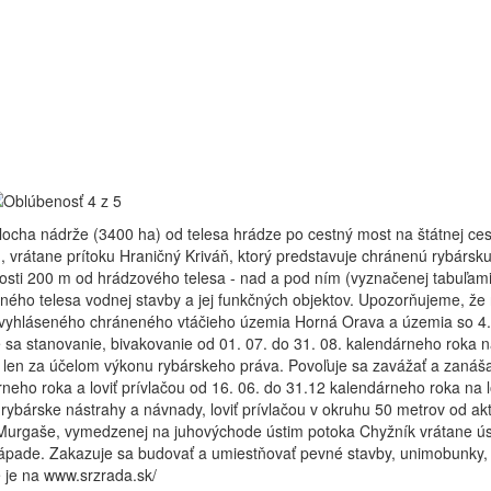
ocha nádrže (3400 ha) od telesa hrádze po cestný most na štátnej ces
 vrátane prítoku Hraničný Kriváň, ktorý predstavuje chránenú rybársku
osti 200 m od hrádzového telesa - nad a pod ním (vyznačenej tabuľami)
ného telesa vodnej stavby a jej funkčných objektov. Upozorňujeme, že n
vyhláseného chráneného vtáčieho územia Horná Orava a územia so 4.
 sa stanovanie, bivakovanie od 01. 07. do 31. 08. kalendárneho roka n
len za účelom výkonu rybárskeho práva. Povoľuje sa zavážať a zanáša
neho roka a loviť prívlačou od 16. 06. do 31.12 kalendárneho roka na 
rybárske nástrahy a návnady, loviť prívlačou v okruhu 50 metrov od ak
 Murgaše, vymedzenej na juhovýchode ústim potoka Chyžník vrátane úst
pade. Zakazuje sa budovať a umiestňovať pevné stavby, unimobunky, k
 je na www.srzrada.sk/