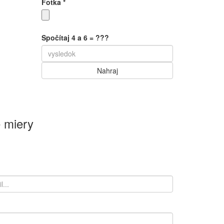
Fotka
*
Spočítaj 4 a 6 = ???
Keyboard shortcuts
Image may be subject to copyright
Terms
 miery