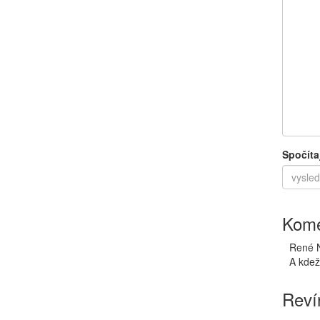
Spočíta
Kome
René 
A kdež
Reví