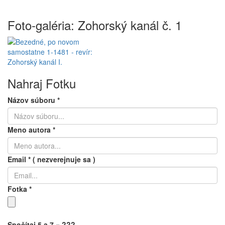
Foto-galéria: Zohorský kanál č. 1
Nahraj Fotku
Názov súboru
*
Meno autora
*
Email
*
( nezverejnuje sa )
Fotka
*
Spočítaj 5 a 7 = ???