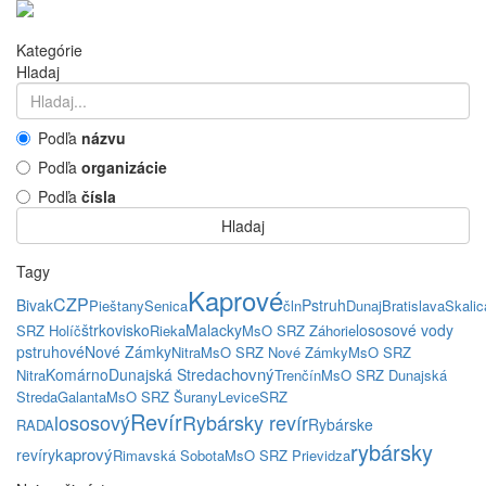
Kategórie
Hladaj
Podľa
názvu
Podľa
organizácie
Podľa
čísla
Hladaj
Tagy
Kaprové
CZP
Bivak
Pstruh
Pieštany
Senica
čln
Dunaj
Bratislava
Skalic
štrkovisko
Malacky
lososové vody
SRZ Holíč
Rieka
MsO SRZ Záhorie
pstruhové
Nové Zámky
Nitra
MsO SRZ Nové Zámky
MsO SRZ
chovný
Komárno
Dunajská Streda
Nitra
Trenčín
MsO SRZ Dunajská
Streda
Galanta
MsO SRZ Šurany
Levice
SRZ
Revír
lososový
Rybársky revír
Rybárske
RADA
rybársky
kaprový
revíry
Rimavská Sobota
MsO SRZ Prievidza