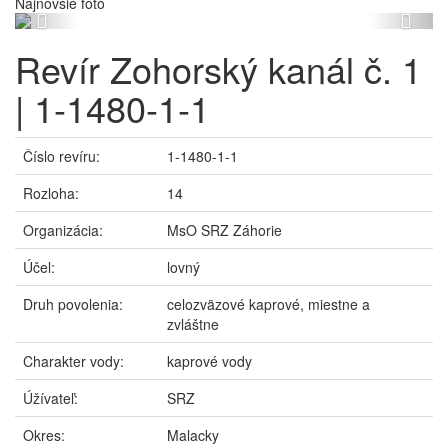
Najnovšie foto
Previous
Next
Revír Zohorský kanál č. 1
| 1-1480-1-1
Číslo revíru:
1-1480-1-1
Rozloha:
14
Organizácia:
MsO SRZ Záhorie
Účel:
lovný
Druh povolenia:
celozväzové kaprové, miestne a
zvláštne
Charakter vody:
kaprové vody
Úžívateľ:
SRZ
Okres:
Malacky