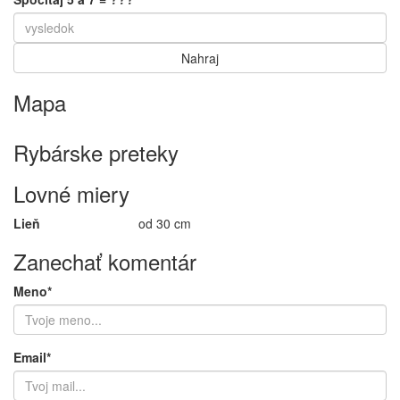
Mapa
Keyboard shortcuts
Image may be subject to copyright
Terms
Rybárske preteky
Lovné miery
Lieň
od 30 cm
Zanechať komentár
Meno*
Email*