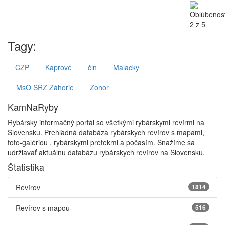
Tagy:
CZP
Kaprové
čln
Malacky
MsO SRZ Záhorie
Zohor
KamNaRyby
Rybársky informačný portál so všetkými rybárskymi revírmi na
Slovensku. Prehľadná databáza rybárskych revírov s mapami,
foto-galériou , rybárskymi pretekmi a počasím. Snažíme sa
udržiavať aktuálnu databázu rybárskych revírov na Slovensku.
Štatistika
Revírov
1814
Revírov s mapou
516