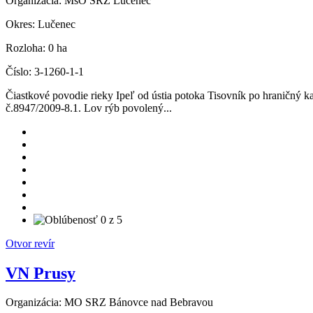
Organizácia:
MsO SRZ Lučenec
Okres:
Lučenec
Rozloha:
0 ha
Číslo:
3-1260-1-1
Čiastkové povodie rieky Ipeľ od ústia potoka Tisovník po hraničný 
č.8947/2009-8.1. Lov rýb povolený...
Otvor revír
VN Prusy
Organizácia:
MO SRZ Bánovce nad Bebravou