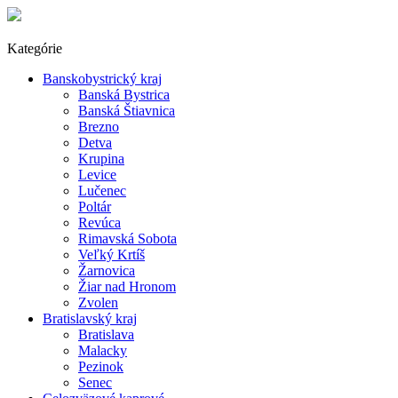
Kategórie
Banskobystrický kraj
Banská Bystrica
Banská Štiavnica
Brezno
Detva
Krupina
Levice
Lučenec
Poltár
Revúca
Rimavská Sobota
Veľký Krtíš
Žarnovica
Žiar nad Hronom
Zvolen
Bratislavský kraj
Bratislava
Malacky
Pezinok
Senec