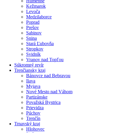
Humenné
Kežmarok
Levoča
Medzilaborce
Poprad
Prešov
Sabinov
Snina
Stará Ľubovňa
Stropkov
Svidník
Vranov nad Topľou
Súkromný revír
Trenčiansky kraj
Bánovce nad Bebravou
Ilava
Myjava
Nové Mesto nad Váhom
Partizánske
Považská Bystrica
Prievidza
Púchov
Trenčín
Trnavský kraj
Hlohovec