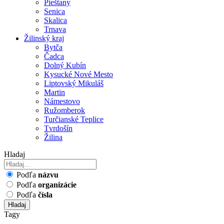
Pieštany
Senica
Skalica
Trnava
Žilinský kraj
Bytča
Čadca
Dolný Kubín
Kysucké Nové Mesto
Liptovský Mikuláš
Martin
Námestovo
Ružomberok
Turčianské Teplice
Tvrdošín
Žilina
Hladaj
Podľa
názvu
Podľa
organizácie
Podľa
čísla
Hladaj
Tagy