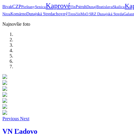
Kaprové
Ka
CZP
Bivak
Pieštany
Senica
čln
Pstruh
Dunaj
Bratislava
Skalica
chovný
Nitra
Komárno
Dunajská Streda
Trenčín
MsO SRZ Dunajská Streda
Galan
Najnovšie foto
Previous
Next
VN Ľadovo