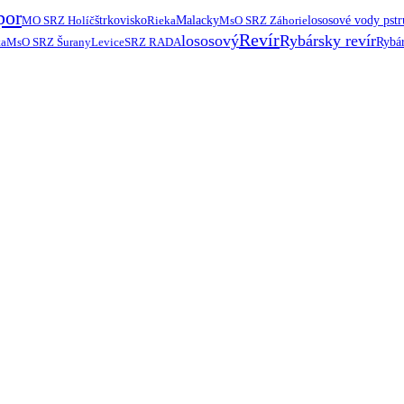
por
MO SRZ Holíč
štrkovisko
Rieka
Malacky
MsO SRZ Záhorie
lososové vody pst
Revír
lososový
Rybársky revír
ta
MsO SRZ Šurany
Levice
SRZ RADA
Rybár