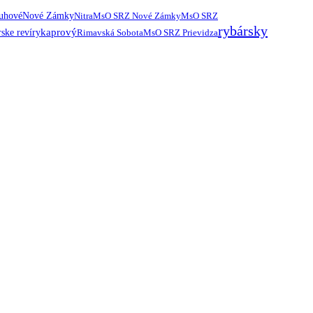
ruhové
Nové Zámky
Nitra
MsO SRZ Nové Zámky
MsO SRZ
rybársky
kaprový
ske revíry
Rimavská Sobota
MsO SRZ Prievidza