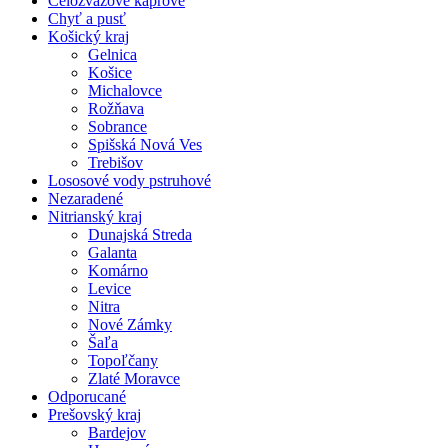
Celozväzové kaprové
Chyť a pusť
Košický kraj
Gelnica
Košice
Michalovce
Rožňava
Sobrance
Spišská Nová Ves
Trebišov
Lososové vody pstruhové
Nezaradené
Nitrianský kraj
Dunajská Streda
Galanta
Komárno
Levice
Nitra
Nové Zámky
Šaľa
Topoľčany
Zlaté Moravce
Odporucané
Prešovský kraj
Bardejov