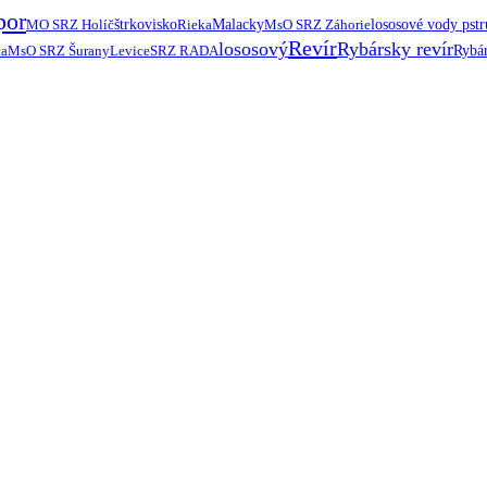
por
MO SRZ Holíč
štrkovisko
Rieka
Malacky
MsO SRZ Záhorie
lososové vody pst
Revír
lososový
Rybársky revír
ta
MsO SRZ Šurany
Levice
SRZ RADA
Rybár