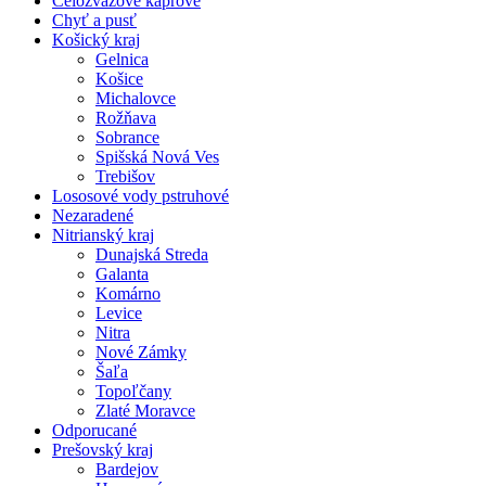
Celozväzové kaprové
Chyť a pusť
Košický kraj
Gelnica
Košice
Michalovce
Rožňava
Sobrance
Spišská Nová Ves
Trebišov
Lososové vody pstruhové
Nezaradené
Nitrianský kraj
Dunajská Streda
Galanta
Komárno
Levice
Nitra
Nové Zámky
Šaľa
Topoľčany
Zlaté Moravce
Odporucané
Prešovský kraj
Bardejov