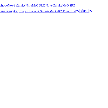
ruhové
Nové Zámky
Nitra
MsO SRZ Nové Zámky
MsO SRZ
rybársky
kaprový
ske revíry
Rimavská Sobota
MsO SRZ Prievidza