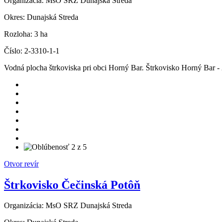
Organizácia:
MsO SRZ Dunajská Streda
Okres:
Dunajská Streda
Rozloha:
3 ha
Číslo:
2-3310-1-1
Vodná plocha štrkoviska pri obci Horný Bar. Štrkovisko Horný Bar -
Otvor revír
Štrkovisko Čečinská Potôň
Organizácia:
MsO SRZ Dunajská Streda