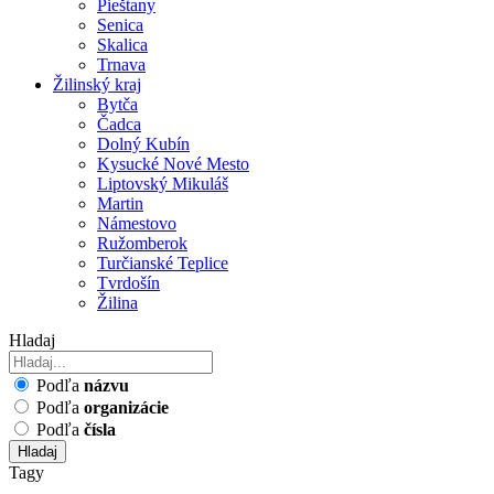
Pieštany
Senica
Skalica
Trnava
Žilinský kraj
Bytča
Čadca
Dolný Kubín
Kysucké Nové Mesto
Liptovský Mikuláš
Martin
Námestovo
Ružomberok
Turčianské Teplice
Tvrdošín
Žilina
Hladaj
Podľa
názvu
Podľa
organizácie
Podľa
čísla
Hladaj
Tagy