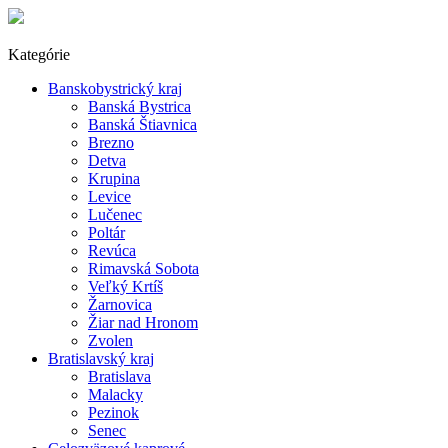
Kategórie
Banskobystrický kraj
Banská Bystrica
Banská Štiavnica
Brezno
Detva
Krupina
Levice
Lučenec
Poltár
Revúca
Rimavská Sobota
Veľký Krtíš
Žarnovica
Žiar nad Hronom
Zvolen
Bratislavský kraj
Bratislava
Malacky
Pezinok
Senec