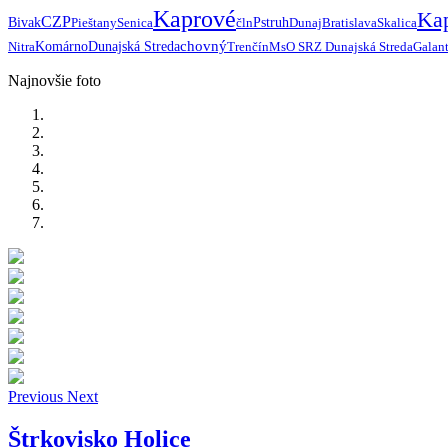
Kaprové
Ka
CZP
Bivak
Pieštany
Senica
čln
Pstruh
Dunaj
Bratislava
Skalica
chovný
Nitra
Komárno
Dunajská Streda
Trenčín
MsO SRZ Dunajská Streda
Galan
Najnovšie foto
Previous
Next
Štrkovisko Holice