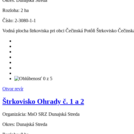
Okres:
Dunajská Streda
Rozloha:
2 ha
Číslo:
2-3080-1-1
Vodná plocha štrkoviska pri obci Čečinská Potôň Štrkovisko Čečinsk
Otvor revír
Štrkovisko Ohrady č. 1 a 2
Organizácia:
MsO SRZ Dunajská Streda
Okres:
Dunajská Streda