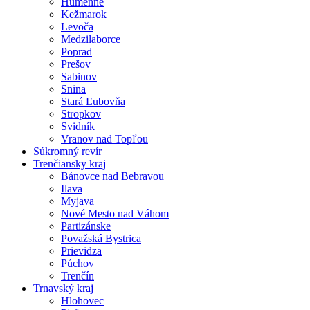
Humenné
Kežmarok
Levoča
Medzilaborce
Poprad
Prešov
Sabinov
Snina
Stará Ľubovňa
Stropkov
Svidník
Vranov nad Topľou
Súkromný revír
Trenčiansky kraj
Bánovce nad Bebravou
Ilava
Myjava
Nové Mesto nad Váhom
Partizánske
Považská Bystrica
Prievidza
Púchov
Trenčín
Trnavský kraj
Hlohovec