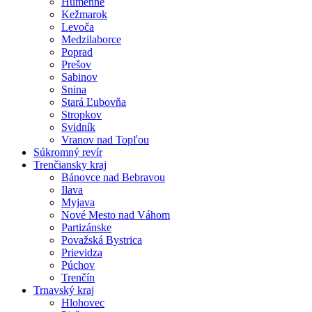
Humenné
Kežmarok
Levoča
Medzilaborce
Poprad
Prešov
Sabinov
Snina
Stará Ľubovňa
Stropkov
Svidník
Vranov nad Topľou
Súkromný revír
Trenčiansky kraj
Bánovce nad Bebravou
Ilava
Myjava
Nové Mesto nad Váhom
Partizánske
Považská Bystrica
Prievidza
Púchov
Trenčín
Trnavský kraj
Hlohovec