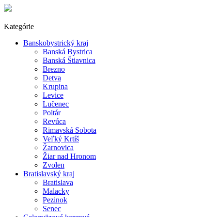
Kategórie
Banskobystrický kraj
Banská Bystrica
Banská Štiavnica
Brezno
Detva
Krupina
Levice
Lučenec
Poltár
Revúca
Rimavská Sobota
Veľký Krtíš
Žarnovica
Žiar nad Hronom
Zvolen
Bratislavský kraj
Bratislava
Malacky
Pezinok
Senec