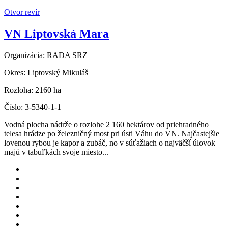
Otvor revír
VN Liptovská Mara
Organizácia:
RADA SRZ
Okres:
Liptovský Mikuláš
Rozloha:
2160 ha
Číslo:
3-5340-1-1
Vodná plocha nádrže o rozlohe 2 160 hektárov od priehradného
telesa hrádze po železničný most pri ústi Váhu do VN. Najčastejšie
lovenou rybou je kapor a zubáč, no v súťažiach o najväčší úlovok
majú v tabuľkách svoje miesto...