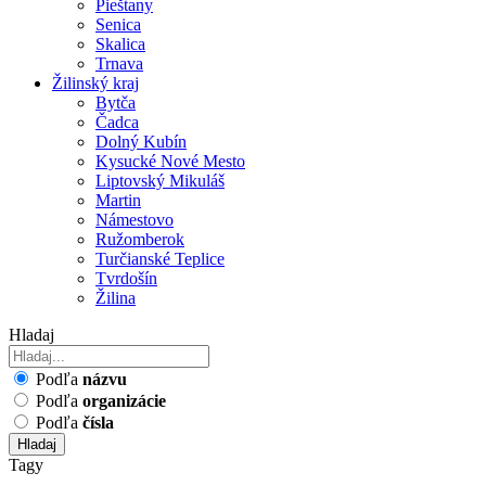
Pieštany
Senica
Skalica
Trnava
Žilinský kraj
Bytča
Čadca
Dolný Kubín
Kysucké Nové Mesto
Liptovský Mikuláš
Martin
Námestovo
Ružomberok
Turčianské Teplice
Tvrdošín
Žilina
Hladaj
Podľa
názvu
Podľa
organizácie
Podľa
čísla
Hladaj
Tagy