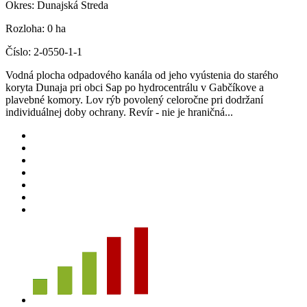
Okres:
Dunajská Streda
Rozloha:
0 ha
Číslo:
2-0550-1-1
Vodná plocha odpadového kanála od jeho vyústenia do starého
koryta Dunaja pri obci Sap po hydrocentrálu v Gabčíkove a
plavebné komory. Lov rýb povolený celoročne pri dodržaní
individuálnej doby ochrany. Revír - nie je hraničná...