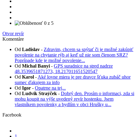
Otvor revír
Komentáre
Od
Ladislav
-
Zdravim, chcem sa spýtať či je možné zakúpiť
povolenie na chytanie rýb aj keď už nie som členom SRZ?
Poprípade kde je možné povolenie...
Od
Michal Banyi
-
GPS suradnice na stred nadrze
48.3539651871273, 18.217011651520547
Od
Karol
-
Aké lovne miera je pre dravce šťuka zubáč uhor
sumec ďakujem za info
Od
Igor
-
Opatrne na tej...
Od
Ludvík Straýček
-
Dobrý den. Prosím o informaci, zda si
mohu koupit na výše uvedený revír hostenku. Jsem
vlastníkem povolenky a bydlím v obci Hrušky u...
Facebook
1