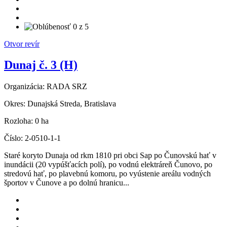
Otvor revír
Dunaj č. 3 (H)
Organizácia:
RADA SRZ
Okres:
Dunajská Streda, Bratislava
Rozloha:
0 ha
Číslo:
2-0510-1-1
Staré koryto Dunaja od rkm 1810 pri obci Sap po Čunovskú hať v
inundácii (20 vypúšťacích polí), po vodnú elektráreň Čunovo, po
stredovú hať, po plavebnú komoru, po vyústenie areálu vodných
športov v Čunove a po dolnú hranicu...