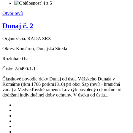
Otvor revír
Dunaj č. 2
Organizácia:
RADA SRZ
Okres:
Komárno, Dunajská Streda
Rozloha:
0 ha
Číslo:
2-0490-1-1
Čiastkové povodie rieky Dunaj od ústia Vážskeho Dunaja v
Komárne (rkm 1766 porkm1810) pri obci Sap (revír - hraničná
voda) a Medveďovské rameno. Lov rýb povolený celoročne pri
dodržaní individuálnej doby ochrany. V úseku od ústia...