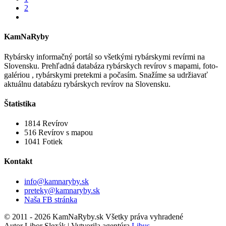
2
KamNaRyby
Rybársky informačný portál so všetkými rybárskymi revírmi na
Slovensku. Prehľadná databáza rybárskych revírov s mapami, foto-
galériou , rybárskymi pretekmi a počasím. Snažíme sa udržiavať
aktuálnu databázu rybárskych revírov na Slovensku.
Štatistika
1814
Revírov
516
Revírov s mapou
1041
Fotiek
Kontakt
info@kamnaryby.sk
preteky@kamnaryby.sk
Naša FB stránka
© 2011 - 2026 KamNaRyby.sk Všetky práva vyhradené
Autor Libor Slezák | Vytvorila agentúra
Libus