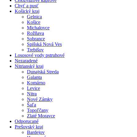
Celozväzové kaprové
Chyť a pusť
Košický kraj
Gelnica
Košice
Michalovce
Rožňava
Sobrance
Spišská Nová Ves
Trebišov
Lososové vody pstruhové
Nezaradené
Nitrianský kraj
Dunajská Streda
Galanta
Komárno
Levice
Nitra
Nové Zámky
Šaľa
Topoľčany
Zlaté Moravce
Odporucané
Prešovský kraj
Bardejov