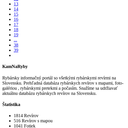
13
14
15
16
17
18
19
...
38
39
KamNaRyby
Rybársky informačný portál so všetkými rybárskymi revírmi na
Slovensku. Prehľadná databáza rybárskych revírov s mapami, foto-
galériou , rybárskymi pretekmi a počasím. Snažíme sa udržiavať
aktuálnu databázu rybárskych revírov na Slovensku.
Štatistika
1814
Revírov
516
Revírov s mapou
1041
Fotiek