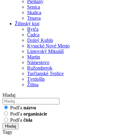
Pieštany
Senica
Skalica
Trnava
Žilinský kraj
Bytča
Čadca
Dolný Kubín
Kysucké Nové Mesto
Liptovský Mikuláš
Martin
Námestovo
Ružomberok
Turčianské Teplice
Tvrdošín
Žilina
Hladaj
Podľa
názvu
Podľa
organizácie
Podľa
čísla
Hladaj
Tagy