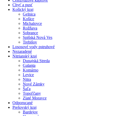
Celozväzové kaprové
Chyť a pusť
Košický kraj
Gelnica
Košice
Michalovce
Rožňava
Sobrance
Spišská Nová Ves
Trebišov
Lososové vody pstruhové
Nezaradené
Nitrianský kraj
Dunajská Streda
Galanta
Komárno
Levice
Nitra
Nové Zámky
Šaľa
Topoľčany
Zlaté Moravce
Odporucané
Prešovský kraj
Bardejov