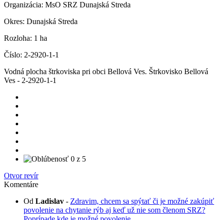
Organizácia:
MsO SRZ Dunajská Streda
Okres:
Dunajská Streda
Rozloha:
1 ha
Číslo:
2-2920-1-1
Vodná plocha štrkoviska pri obci Bellová Ves. Štrkovisko Bellová
Ves - 2-2920-1-1
Otvor revír
Komentáre
Od
Ladislav
-
Zdravim, chcem sa spýtať či je možné zakúpiť
povolenie na chytanie rýb aj keď už nie som členom SRZ?
Poprípade kde je možné povolenie...