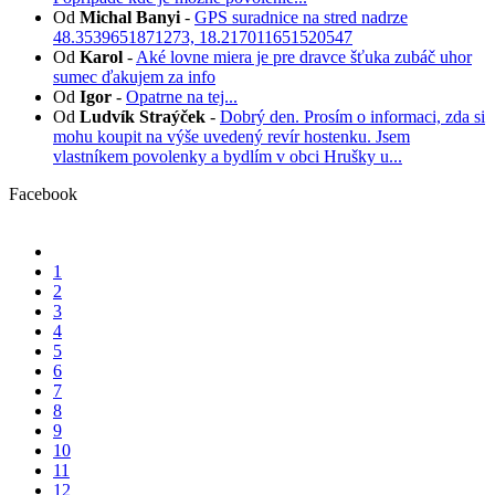
Od
Michal Banyi
-
GPS suradnice na stred nadrze
48.3539651871273, 18.217011651520547
Od
Karol
-
Aké lovne miera je pre dravce šťuka zubáč uhor
sumec ďakujem za info
Od
Igor
-
Opatrne na tej...
Od
Ludvík Straýček
-
Dobrý den. Prosím o informaci, zda si
mohu koupit na výše uvedený revír hostenku. Jsem
vlastníkem povolenky a bydlím v obci Hrušky u...
Facebook
1
2
3
4
5
6
7
8
9
10
11
12