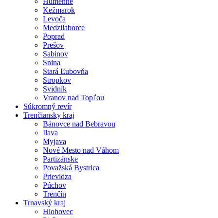
Humenné
Kežmarok
Levoča
Medzilaborce
Poprad
Prešov
Sabinov
Snina
Stará Ľubovňa
Stropkov
Svidník
Vranov nad Topľou
Súkromný revír
Trenčiansky kraj
Bánovce nad Bebravou
Ilava
Myjava
Nové Mesto nad Váhom
Partizánske
Považská Bystrica
Prievidza
Púchov
Trenčín
Trnavský kraj
Hlohovec