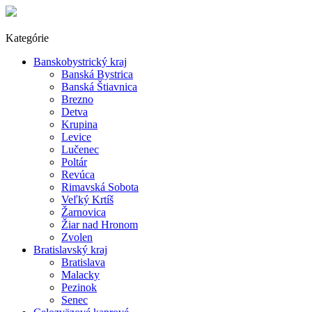
Kategórie
Banskobystrický kraj
Banská Bystrica
Banská Štiavnica
Brezno
Detva
Krupina
Levice
Lučenec
Poltár
Revúca
Rimavská Sobota
Veľký Krtíš
Žarnovica
Žiar nad Hronom
Zvolen
Bratislavský kraj
Bratislava
Malacky
Pezinok
Senec