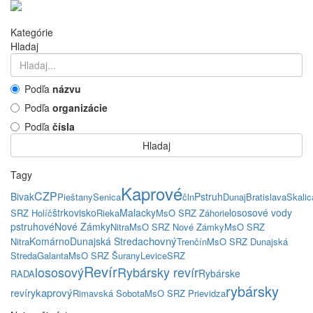
Kategórie
Hladaj
Podľa
názvu
Podľa
organizácie
Podľa
čísla
Hladaj
Tagy
Kaprové
CZP
Bivak
Pstruh
Pieštany
Senica
čln
Dunaj
Bratislava
Skalic
štrkovisko
Malacky
lososové vody
SRZ Holíč
Rieka
MsO SRZ Záhorie
pstruhové
Nové Zámky
Nitra
MsO SRZ Nové Zámky
MsO SRZ
chovný
Komárno
Dunajská Streda
Nitra
Trenčín
MsO SRZ Dunajská
Streda
Galanta
MsO SRZ Šurany
Levice
SRZ
Revír
lososový
Rybársky revír
Rybárske
RADA
rybársky
kaprový
revíry
Rimavská Sobota
MsO SRZ Prievidza