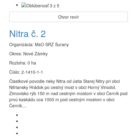
Otvor revír
Nitra č. 2
Organizácia:
MsO SRZ Šurany
Okres:
Nové Zámky
Rozloha:
0 ha
Číslo:
2-1410-1-1
Čiastkové povodie rieky Nitra od ústia Starej Nitry pri obci
Nitriansky Hrádok po cestný most v obci Horný Vinodol.
Zimovisko rýb 150 m nad cestným mostom v obci Černík pod
prvú kaskádu cca 1000 m pod cestným mostom v obci
Černík....