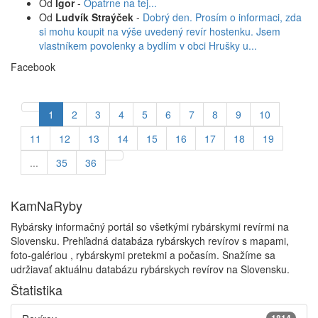
Od
Igor
-
Opatrne na tej...
Od
Ludvík Straýček
-
Dobrý den. Prosím o informaci, zda
si mohu koupit na výše uvedený revír hostenku. Jsem
vlastníkem povolenky a bydlím v obci Hrušky u...
Facebook
1
2
3
4
5
6
7
8
9
10
11
12
13
14
15
16
17
18
19
...
35
36
KamNaRyby
Rybársky informačný portál so všetkými rybárskymi revírmi na
Slovensku. Prehľadná databáza rybárskych revírov s mapami,
foto-galériou , rybárskymi pretekmi a počasím. Snažíme sa
udržiavať aktuálnu databázu rybárskych revírov na Slovensku.
Štatistika