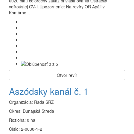
0020 platí celoročný zákaz privlastňovania Ostračky
veľkoústej OV-1.Upozornenie: Na revíry OR Apáli v
Komárne...
Otvor revír
Aszódsky kanál č. 1
Organizácia:
Rada SRZ
Okres:
Dunajská Streda
Rozloha:
0 ha
Číslo:
2-0030-1-2