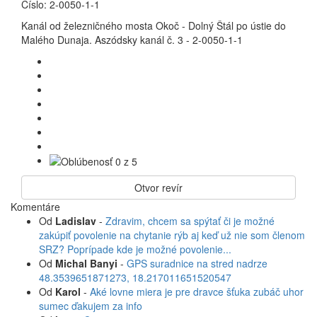
Číslo:
2-0050-1-1
Kanál od železničného mosta Okoč - Dolný Štál po ústie do
Malého Dunaja. Aszódsky kanál č. 3 - 2-0050-1-1
Otvor revír
Komentáre
Od
Ladislav
-
Zdravim, chcem sa spýtať či je možné
zakúpiť povolenie na chytanie rýb aj keď už nie som členom
SRZ? Poprípade kde je možné povolenie...
Od
Michal Banyi
-
GPS suradnice na stred nadrze
48.3539651871273, 18.217011651520547
Od
Karol
-
Aké lovne miera je pre dravce šťuka zubáč uhor
sumec ďakujem za info