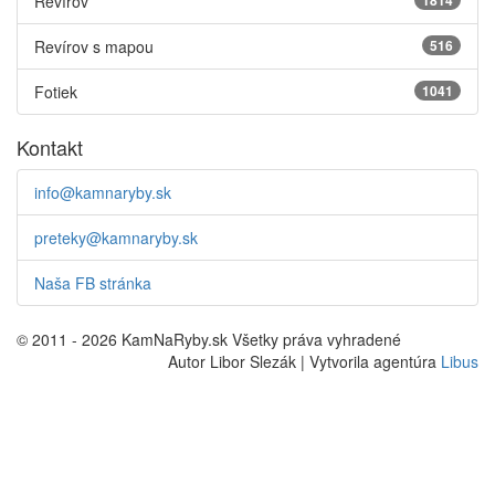
Revírov
1814
Revírov s mapou
516
Fotiek
1041
Kontakt
info@kamnaryby.sk
preteky@kamnaryby.sk
Naša FB stránka
© 2011 - 2026 KamNaRyby.sk Všetky práva vyhradené
Autor Libor Slezák | Vytvorila agentúra
Libus