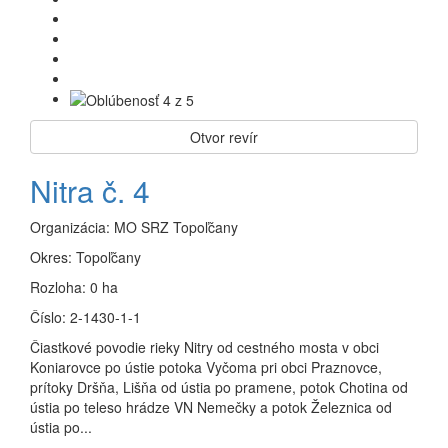
Otvor revír
Nitra č. 4
Organizácia:
MO SRZ Topoľčany
Okres:
Topoľčany
Rozloha:
0 ha
Číslo:
2-1430-1-1
Čiastkové povodie rieky Nitry od cestného mosta v obci
Koniarovce po ústie potoka Vyčoma pri obci Praznovce,
prítoky Dršňa, Lišňa od ústia po pramene, potok Chotina od
ústia po teleso hrádze VN Nemečky a potok Železnica od
ústia po...