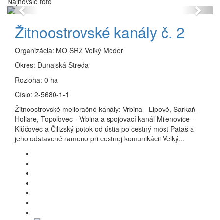
Najnovšie foto
Previous
Next
Žitnoostrovské kanály č. 2
Organizácia:
MO SRZ Veľký Meder
Okres:
Dunajská Streda
Rozloha:
0 ha
Číslo:
2-5680-1-1
Žitnoostrovské melioračné kanály: Vrbina - Lipové, Šarkaň -
Holiare, Topoľovec - Vrbina a spojovací kanál Milenovice -
Kľúčovec a Čilizský potok od ústia po cestný most Pataš a
jeho odstavené rameno pri cestnej komunikácii Veľký...