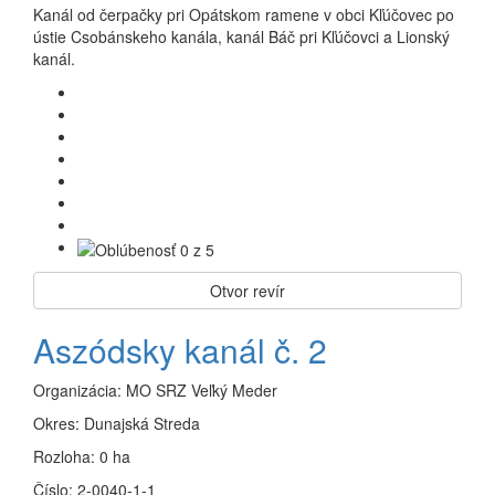
Kanál od čerpačky pri Opátskom ramene v obci Kľúčovec po
ústie Csobánskeho kanála, kanál Báč pri Kľúčovci a Lionský
kanál.
Otvor revír
Aszódsky kanál č. 2
Organizácia:
MO SRZ Veľký Meder
Okres:
Dunajská Streda
Rozloha:
0 ha
Číslo:
2-0040-1-1