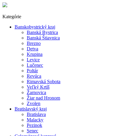
Kategórie
Banskobystrický kraj
Banská Bystrica
Banská Štiavnica
Brezno
Detva
Krupina
Levice
Lučenec
Poltár
Revúca
Rimavská Sobota
Veľký Krtíš
Žarnovica
Žiar nad Hronom
Zvolen
Bratislavský kraj
Bratislava
Malacky
Pezinok
Senec