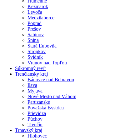
Humenné
Kežmarok
Levoča
Medzilaborce
Poprad
Prešov
Sabinov
Snina
Stará Ľubovňa
Stropkov
Svidník
Vranov nad Topľou
Súkromný revír
Trenčiansky kraj
Bánovce nad Bebravou
Ilava
Myjava
Nové Mesto nad Váhom
Partizánske
Považská Bystrica
Prievidza
Púchov
Trenčín
Trnavský kraj
Hlohovec