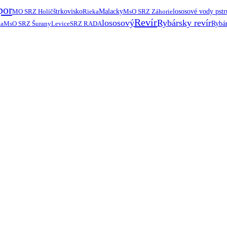
por
MO SRZ Holíč
štrkovisko
Rieka
Malacky
MsO SRZ Záhorie
lososové vody pst
Revír
lososový
Rybársky revír
ta
MsO SRZ Šurany
Levice
SRZ RADA
Rybár