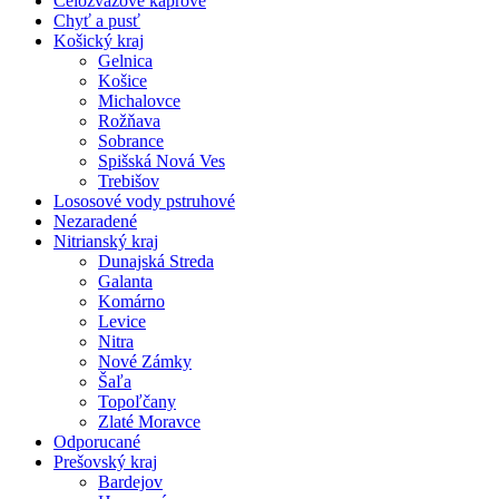
Celozväzové kaprové
Chyť a pusť
Košický kraj
Gelnica
Košice
Michalovce
Rožňava
Sobrance
Spišská Nová Ves
Trebišov
Lososové vody pstruhové
Nezaradené
Nitrianský kraj
Dunajská Streda
Galanta
Komárno
Levice
Nitra
Nové Zámky
Šaľa
Topoľčany
Zlaté Moravce
Odporucané
Prešovský kraj
Bardejov