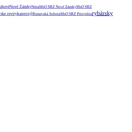
ruhové
Nové Zámky
Nitra
MsO SRZ Nové Zámky
MsO SRZ
rybársky
kaprový
ske revíry
Rimavská Sobota
MsO SRZ Prievidza