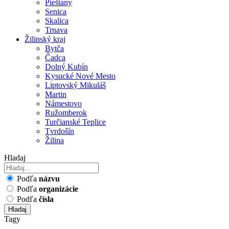
Pieštany
Senica
Skalica
Trnava
Žilinský kraj
Bytča
Čadca
Dolný Kubín
Kysucké Nové Mesto
Liptovský Mikuláš
Martin
Námestovo
Ružomberok
Turčianské Teplice
Tvrdošín
Žilina
Hladaj
Podľa
názvu
Podľa
organizácie
Podľa
čísla
Hladaj
Tagy