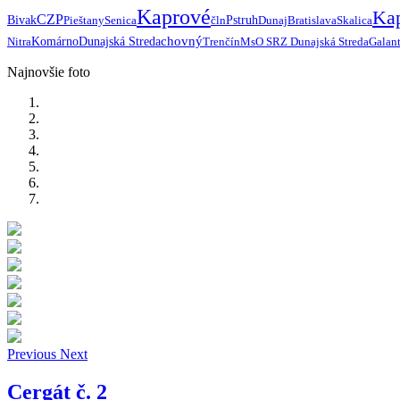
Kaprové
Ka
CZP
Bivak
Pieštany
Senica
čln
Pstruh
Dunaj
Bratislava
Skalica
chovný
Nitra
Komárno
Dunajská Streda
Trenčín
MsO SRZ Dunajská Streda
Galan
Najnovšie foto
Previous
Next
Cergát č. 2