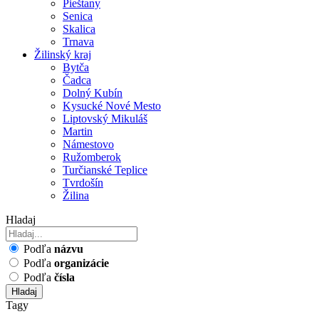
Pieštany
Senica
Skalica
Trnava
Žilinský kraj
Bytča
Čadca
Dolný Kubín
Kysucké Nové Mesto
Liptovský Mikuláš
Martin
Námestovo
Ružomberok
Turčianské Teplice
Tvrdošín
Žilina
Hladaj
Podľa
názvu
Podľa
organizácie
Podľa
čísla
Hladaj
Tagy