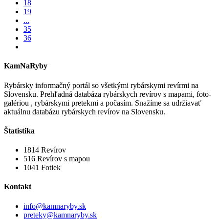
18
19
...
35
36
KamNaRyby
Rybársky informačný portál so všetkými rybárskymi revírmi na
Slovensku. Prehľadná databáza rybárskych revírov s mapami, foto-
galériou , rybárskymi pretekmi a počasím. Snažíme sa udržiavať
aktuálnu databázu rybárskych revírov na Slovensku.
Štatistika
1814
Revírov
516
Revírov s mapou
1041
Fotiek
Kontakt
info@kamnaryby.sk
preteky@kamnaryby.sk