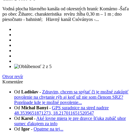
Vodná plocha hlavného kanála od okresných hraníc Komárno -Šaľa
po obec Žiharec. charakteristika revíru :hĺba 0,30 m – 1 m ; dno
piesočnato - bahnisté; Hlavný kanál Csóványos -...
Otvor revír
Komentáre
Od
Ladislav
-
Zdravim, chcem sa spýtať či je možné zakúpiť
povolenie na chytanie rýb aj keď už nie som členom SRZ?
Poprípade kde je možné povolenie...
Od
Michal Banyi
-
GPS suradnice na stred nadrze
48.3539651871273, 18.217011651520547
Od
Karol
-
Aké lovne miera je pre dravce šťuka zubáč uhor
sumec ďakujem za info
Od
Igor
-
Opatrne na tej...