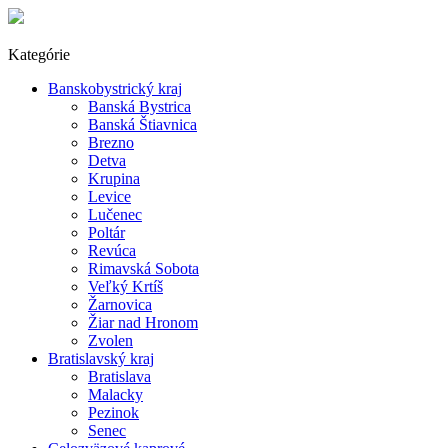
Kategórie
Banskobystrický kraj
Banská Bystrica
Banská Štiavnica
Brezno
Detva
Krupina
Levice
Lučenec
Poltár
Revúca
Rimavská Sobota
Veľký Krtíš
Žarnovica
Žiar nad Hronom
Zvolen
Bratislavský kraj
Bratislava
Malacky
Pezinok
Senec