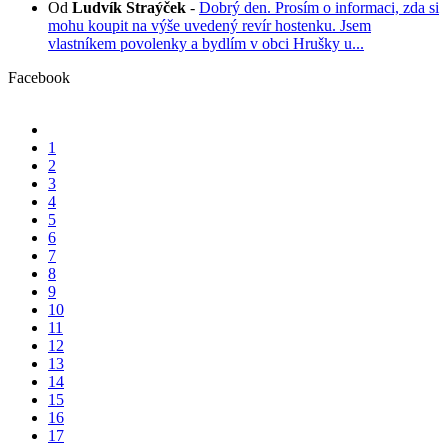
Od
Ludvík Straýček
-
Dobrý den. Prosím o informaci, zda si
mohu koupit na výše uvedený revír hostenku. Jsem
vlastníkem povolenky a bydlím v obci Hrušky u...
Facebook
1
2
3
4
5
6
7
8
9
10
11
12
13
14
15
16
17