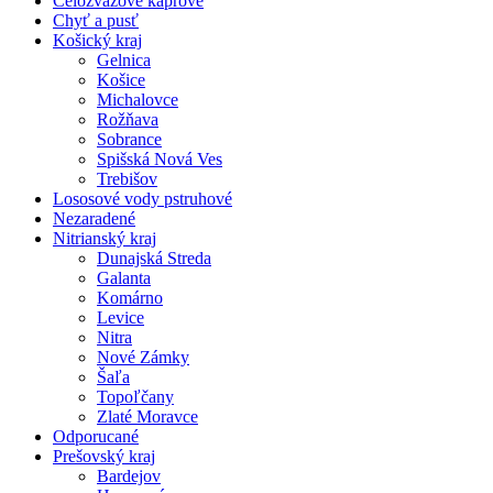
Celozväzové kaprové
Chyť a pusť
Košický kraj
Gelnica
Košice
Michalovce
Rožňava
Sobrance
Spišská Nová Ves
Trebišov
Lososové vody pstruhové
Nezaradené
Nitrianský kraj
Dunajská Streda
Galanta
Komárno
Levice
Nitra
Nové Zámky
Šaľa
Topoľčany
Zlaté Moravce
Odporucané
Prešovský kraj
Bardejov