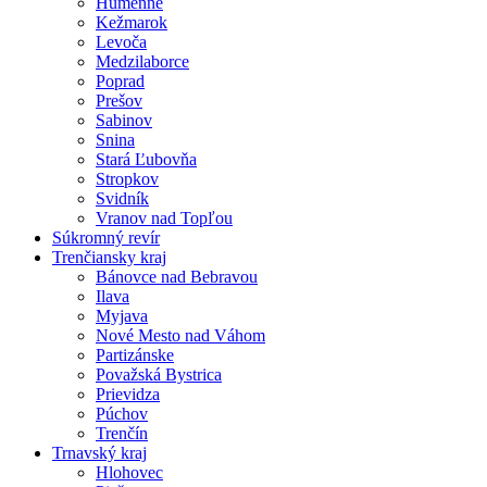
Humenné
Kežmarok
Levoča
Medzilaborce
Poprad
Prešov
Sabinov
Snina
Stará Ľubovňa
Stropkov
Svidník
Vranov nad Topľou
Súkromný revír
Trenčiansky kraj
Bánovce nad Bebravou
Ilava
Myjava
Nové Mesto nad Váhom
Partizánske
Považská Bystrica
Prievidza
Púchov
Trenčín
Trnavský kraj
Hlohovec