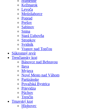
Humenné
Kežmarok
Levoča
Medzilaborce
Poprad
Prešov
Sabinov
Snina
Stará Ľubovňa
Stropkov
Svidník
Vranov nad Topľou
Súkromný revír
Trenčiansky kraj
Bánovce nad Bebravou
Ilava
Myjava
Nové Mesto nad Váhom
Partizánske
Považská Bystrica
Prievidza
Púchov
Trenčín
Trnavský kraj
Hlohovec