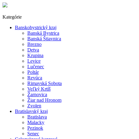
Kategórie
Banskobystrický kraj
Banská Bystrica
Banská Štiavnica
Brezno
Detva
Krupina
Levice
Lučenec
Poltár
Revúca
Rimavská Sobota
Veľký Krtíš
Žarnovica
Žiar nad Hronom
Zvolen
Bratislavský kraj
Bratislava
Malacky
Pezinok
Senec