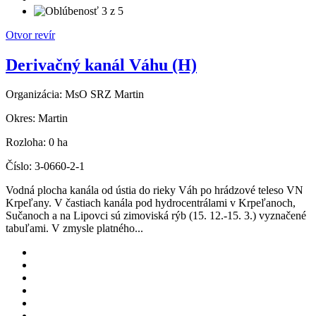
Otvor revír
Derivačný kanál Váhu (H)
Organizácia:
MsO SRZ Martin
Okres:
Martin
Rozloha:
0 ha
Číslo:
3-0660-2-1
Vodná plocha kanála od ústia do rieky Váh po hrádzové teleso VN
Krpeľany. V častiach kanála pod hydrocentrálami v Krpeľanoch,
Sučanoch a na Lipovci sú zimoviská rýb (15. 12.-15. 3.) vyznačené
tabuľami. V zmysle platného...