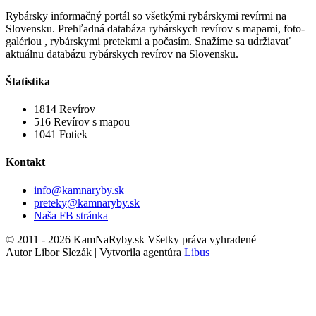
Rybársky informačný portál so všetkými rybárskymi revírmi na
Slovensku. Prehľadná databáza rybárskych revírov s mapami, foto-
galériou , rybárskymi pretekmi a počasím. Snažíme sa udržiavať
aktuálnu databázu rybárskych revírov na Slovensku.
Štatistika
1814
Revírov
516
Revírov s mapou
1041
Fotiek
Kontakt
info@kamnaryby.sk
preteky@kamnaryby.sk
Naša FB stránka
© 2011 - 2026 KamNaRyby.sk Všetky práva vyhradené
Autor Libor Slezák | Vytvorila agentúra
Libus