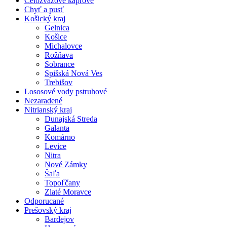
Celozväzové kaprové
Chyť a pusť
Košický kraj
Gelnica
Košice
Michalovce
Rožňava
Sobrance
Spišská Nová Ves
Trebišov
Lososové vody pstruhové
Nezaradené
Nitrianský kraj
Dunajská Streda
Galanta
Komárno
Levice
Nitra
Nové Zámky
Šaľa
Topoľčany
Zlaté Moravce
Odporucané
Prešovský kraj
Bardejov