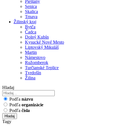
Pieštany
Senica
Skalica
Trnava
Žilinský kraj
Bytča
Čadca
Dolný Kubín
Kysucké Nové Mesto
Liptovský Mikuláš
Martin
Námestovo
Ružomberok
Turčianské Teplice
Tvrdošín
Žilina
Hladaj
Podľa
názvu
Podľa
organizácie
Podľa
čísla
Hladaj
Tagy