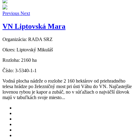
Previous
Next
VN Liptovská Mara
Organizácia:
RADA SRZ
Okres:
Liptovský Mikuláš
Rozloha:
2160 ha
Číslo:
3-5340-1-1
Vodná plocha nádrže o rozlohe 2 160 hektárov od priehradného
telesa hrádze po železničný most pri ústi Váhu do VN. Najčastejšie
lovenou rybou je kapor a zubáč, no v súťažiach o najväčší úlovok
majú v tabuľkách svoje miesto...