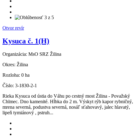
Otvor revír
Kysuca č. 1(H)
Organizácia:
MsO SRZ Žilina
Okres:
Žilina
Rozloha:
0 ha
Číslo:
3-1830-2-1
Rieka Kysuca od ústia do Váhu po cestný most Žilina - Považský
Chlmec. Dno kamenité. Hĺbka do 2 m. Výskyt rýb kapor rybničný,
mrena severná, podustva severná, nosáľ sťahovavý, jalec hlavatý,
lipeň tymiánový , pstruh...