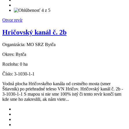
Otvor revír
Hričovský kanál č. 2b
Organizácia:
MO SRZ Bytča
Okres:
Bytča
Rozloha:
0 ha
Číslo:
3-1030-1-1
Vodná plocha Hričovského kanála od cestného mosta (smer
Štiavnik) po priehradné teleso VN Hričov. Hričovský kanál č. 2b -
3-1030-1-1 S mapou si nie sme 100% istý či tento revír končí tam
kde sme ho zakreslili, ak nám viete...