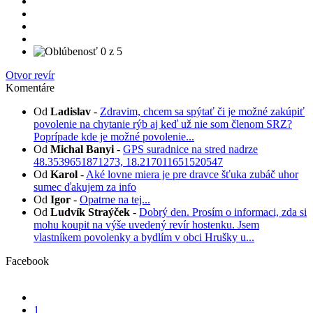
Otvor revír
Komentáre
Od
Ladislav
-
Zdravim, chcem sa spýtať či je možné zakúpiť
povolenie na chytanie rýb aj keď už nie som členom SRZ?
Poprípade kde je možné povolenie...
Od
Michal Banyi
-
GPS suradnice na stred nadrze
48.3539651871273, 18.217011651520547
Od
Karol
-
Aké lovne miera je pre dravce šťuka zubáč uhor
sumec ďakujem za info
Od
Igor
-
Opatrne na tej...
Od
Ludvík Straýček
-
Dobrý den. Prosím o informaci, zda si
mohu koupit na výše uvedený revír hostenku. Jsem
vlastníkem povolenky a bydlím v obci Hrušky u...
Facebook
1