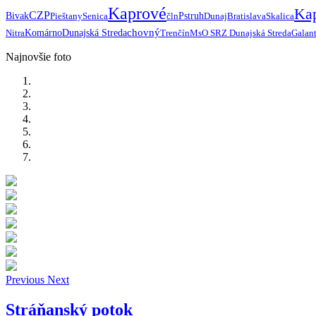
Kaprové
Ka
CZP
Bivak
Pieštany
Senica
čln
Pstruh
Dunaj
Bratislava
Skalica
chovný
Nitra
Komárno
Dunajská Streda
Trenčín
MsO SRZ Dunajská Streda
Galan
Najnovšie foto
Previous
Next
Stráňanský potok