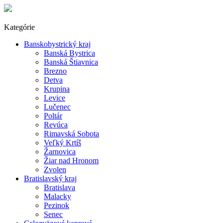
Kategórie
Banskobystrický kraj
Banská Bystrica
Banská Štiavnica
Brezno
Detva
Krupina
Levice
Lučenec
Poltár
Revúca
Rimavská Sobota
Veľký Krtíš
Žarnovica
Žiar nad Hronom
Zvolen
Bratislavský kraj
Bratislava
Malacky
Pezinok
Senec