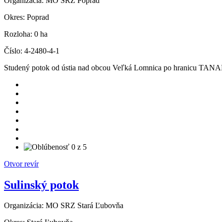
Organizácia:
MO SRZ Poprad
Okres:
Poprad
Rozloha:
0 ha
Číslo:
4-2480-4-1
Studený potok od ústia nad obcou Veľká Lomnica po hranicu TANAP
Otvor revír
Sulinský potok
Organizácia:
MO SRZ Stará Ľubovňa