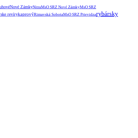
ruhové
Nové Zámky
Nitra
MsO SRZ Nové Zámky
MsO SRZ
rybársky
kaprový
ske revíry
Rimavská Sobota
MsO SRZ Prievidza