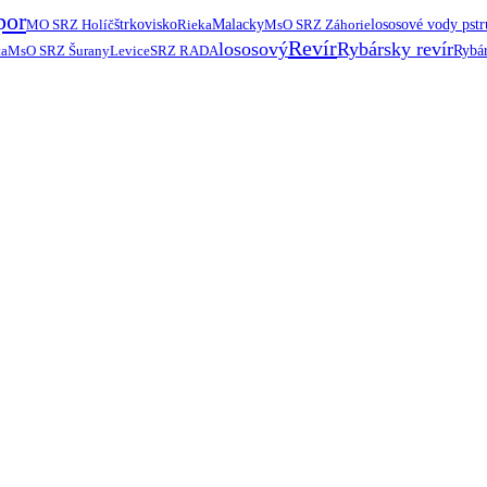
por
MO SRZ Holíč
štrkovisko
Rieka
Malacky
MsO SRZ Záhorie
lososové vody pst
Revír
lososový
Rybársky revír
ta
MsO SRZ Šurany
Levice
SRZ RADA
Rybár