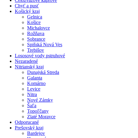
Celozväzové kaprové
Chyť a pusť
Košický kraj
Gelnica
Košice
Michalovce
Rožňava
Sobrance
Spišská Nová Ves
Trebišov
Lososové vody pstruhové
Nezaradené
Nitrianský kraj
Dunajská Streda
Galanta
Komárno
Levice
Nitra
Nové Zámky
Šaľa
Topoľčany
Zlaté Moravce
Odporucané
Prešovský kraj
Bardejov