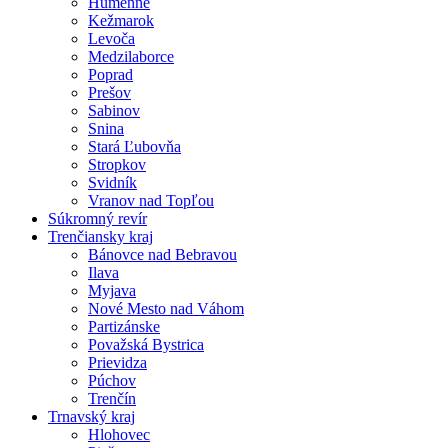
Humenné
Kežmarok
Levoča
Medzilaborce
Poprad
Prešov
Sabinov
Snina
Stará Ľubovňa
Stropkov
Svidník
Vranov nad Topľou
Súkromný revír
Trenčiansky kraj
Bánovce nad Bebravou
Ilava
Myjava
Nové Mesto nad Váhom
Partizánske
Považská Bystrica
Prievidza
Púchov
Trenčín
Trnavský kraj
Hlohovec