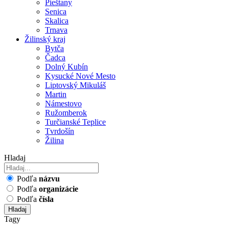
Pieštany
Senica
Skalica
Trnava
Žilinský kraj
Bytča
Čadca
Dolný Kubín
Kysucké Nové Mesto
Liptovský Mikuláš
Martin
Námestovo
Ružomberok
Turčianské Teplice
Tvrdošín
Žilina
Hladaj
Podľa
názvu
Podľa
organizácie
Podľa
čísla
Hladaj
Tagy